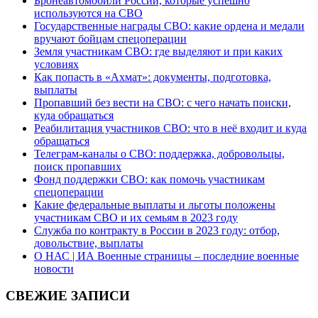
Бронеавтомобили России, которые успешно
используются на СВО
Государственные награды СВО: какие ордена и медали
вручают бойцам спецоперации
Земля участникам СВО: где выделяют и при каких
условиях
Как попасть в «Ахмат»: документы, подготовка,
выплаты
Пропавший без вести на СВО: с чего начать поиски,
куда обращаться
Реабилитация участников СВО: что в неё входит и куда
обращаться
Телеграм-каналы о СВО: поддержка, добровольцы,
поиск пропавших
Фонд поддержки СВО: как помочь участникам
спецоперации
Какие федеральные выплаты и льготы положены
участникам СВО и их семьям в 2023 году
Служба по контракту в России в 2023 году: отбор,
довольствие, выплаты
О НАС | ИА Военные страницы – последние военные
новости
СВЕЖИЕ ЗАПИСИ