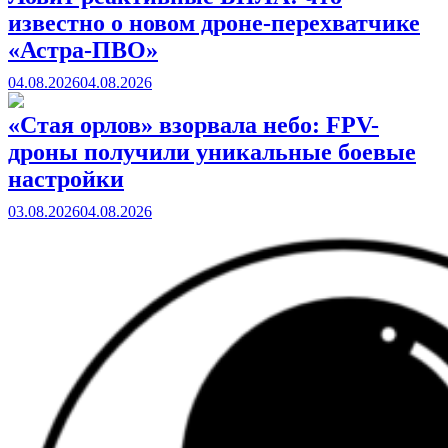
известно о новом дроне-перехватчике
«Астра-ПВО»
04.08.2026
04.08.2026
«Стая орлов» взорвала небо: FPV-
дроны получили уникальные боевые
настройки
03.08.2026
04.08.2026