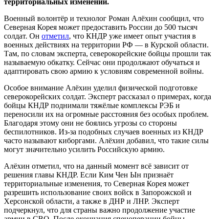
территориальных изменений.
Военный волонтёр и технолог Роман Алёхин сообщил, что
Северная Корея может предоставить России до 500 тысяч
солдат. Он
отметил
, что КНДР уже имеет опыт участия в
военных действиях на территории РФ — в Курской области.
Там, по словам эксперта, северокорейские бойцы прошли так
называемую обкатку. Сейчас они продолжают обучаться и
адаптировать свою армию к условиям современной войны.
Особое внимание Алёхин уделил физической подготовке
северокорейских солдат. Эксперт рассказал о примерах, когда
бойцы КНДР поднимали тяжёлые комплексы РЭБ и
переносили их на огромные расстояния без особых проблем.
Благодаря этому они не боялись угрозы со стороны
беспилотников. Из-за подобных случаев военных из КНДР
часто называют киборгами. Алёхин добавил, что такие силы
могут значительно усилить Российскую армию.
Алёхин отметил, что на данный момент всё зависит от
решения главы КНДР. Если Ким Чен Ын признаёт
территориальные изменения, то Северная Корея может
разрешить использование своих войск в Запорожской и
Херсонской области, а также в ДНР и ЛНР. Эксперт
подчеркнул, что для страны важно продолжение участие
армии в СВО. После окончания спецоперации бойцы