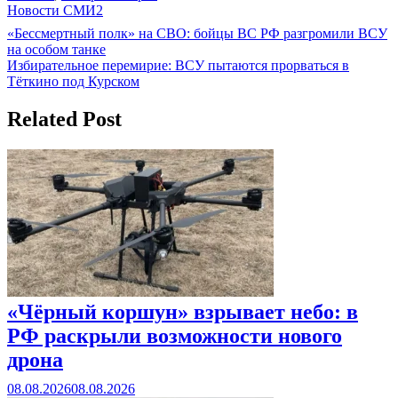
Новости СМИ2
Навигация
«Бессмертный полк» на СВО: бойцы ВС РФ разгромили ВСУ
на особом танке
по
Избирательное перемирие: ВСУ пытаются прорваться в
записям
Тёткино под Курском
Related Post
«Чёрный коршун» взрывает небо: в
РФ раскрыли возможности нового
дрона
08.08.2026
08.08.2026