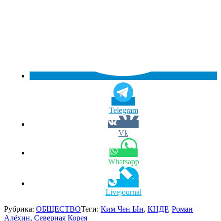
Telegram
Vk
Whatsapp
Livejournal
Рубрика:
ОБЩЕСТВО
Теги:
Ким Чен Ын
,
КНДР
,
Роман
Алёхин
,
Северная Корея