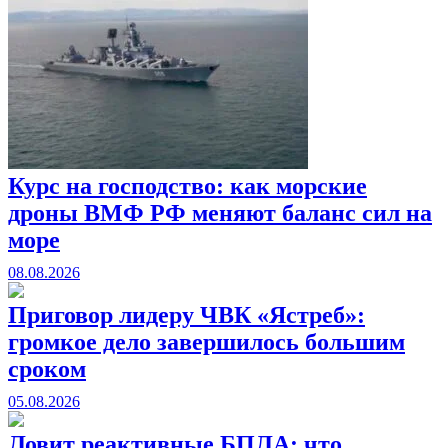
Курс на господство: как морские
дроны ВМФ РФ меняют баланс сил на
море
08.08.2026
Приговор лидеру ЧВК «Ястреб»:
громкое дело завершилось большим
сроком
05.08.2026
Ловит реактивные БПЛА: что