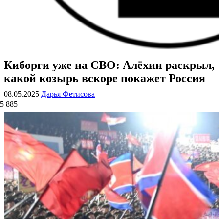
Киборги уже на СВО: Алёхин раскрыл,
ВОЕННЫЕ СТРАНИЦЫ
СТАТЬИ ВОЕННОЙ ТЕМАТИКИ
какой козырь вскоре покажет Россия
08.05.2025
Дарья Фетисова
5 885