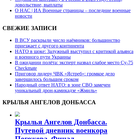
довольствие, выплаты
О НАС | ИА Военные страницы – последние военные
новости
СВЕЖИЕ ЗАПИСИ
В ВСУ раскрыли число наёмников: большинство
приезжает с другого континента
НАТО в шоке: Залужный выступил с критикой альянса
и военного пути Украины
В ожидании полёта: эксперт назвал слабое место Су-75
Checkmate
Приговор лидеру ЧВК «Ястреб»: громкое дело
завершилось большим сроком
Народный ответ НАТО: в зоне СВО замечен
уникальный дрон-камикадзе «Жмиль»
КРЫЛЬЯ АНГЕЛОВ ДОНБАССА
Крылья Ангелов Донбасса.
Путевой дневник военкора
Погожева. Финал