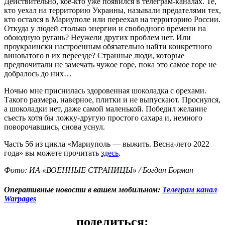
Действительно, кое-кто уже появился в телеграм-каналах. Те,
кто уехал на территорию Украины, называли предателями тех,
кто остался в Мариуполе или переехал на территорию России.
Откуда у людей столько энергии и свободного времени на
обоюдную ругань? Неужели других проблем нет. Или
проукраински настроенным обязательно найти конкретного
виноватого в их переезде? Странные люди, которые
предпочитали не замечать чужое горе, пока это самое горе не
добралось до них…
Ночью мне приснилась здоровенная шоколадка с орехами.
Такого размера, наверное, плитки и не выпускают. Проснулся,
а шоколадки нет, даже самой маленькой. Победил желание
съесть хотя бы ложку-другую простого сахара и, немного
поворочавшись, снова уснул.
Часть 56 из цикла «Мариуполь — выжить. Весна-лето 2022
года» вы можете прочитать
здесь
.
Фото: ИА «ВОЕННЫЕ СТРАНИЦЫ» / Богдан Борман
Оперативные новости в вашем мобильном:
Телеграм канал
Warpages
поделиться: