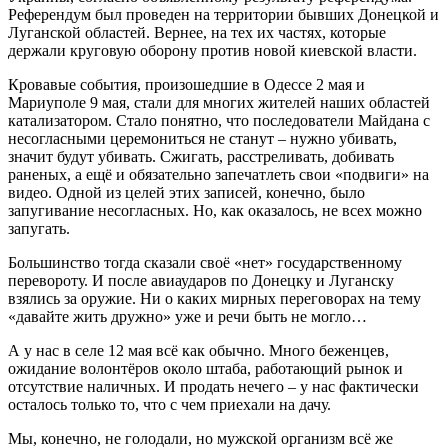
Референдум был проведен на территории бывших Донецкой и
Луганской областей. Вернее, на тех их частях, которые
держали круговую оборону против новой киевской власти.
Кровавые события, произошедшие в Одессе 2 мая и
Мариуполе 9 мая, стали для многих жителей наших областей
катализатором. Стало понятно, что последователи Майдана с
несогласными церемониться не станут – нужно убивать,
значит будут убивать. Сжигать, расстреливать, добивать
раненых, а ещё и обязательно запечатлеть свои «подвиги» на
видео. Одной из целей этих записей, конечно, было
запугивание несогласных. Но, как оказалось, не всех можно
запугать.
Большинство тогда сказали своё «нет» государственному
перевороту. И после авиаударов по Донецку и Луганску
взялись за оружие. Ни о каких мирных переговорах на тему
«давайте жить дружно» уже и речи быть не могло…
А у нас в селе 12 мая всё как обычно. Много беженцев,
ожидание волонтёров около штаба, работающий рынок и
отсутствие наличных. И продать нечего – у нас фактически
осталось только то, что с чем приехали на дачу.
Мы, конечно, не голодали, но мужской организм всё же