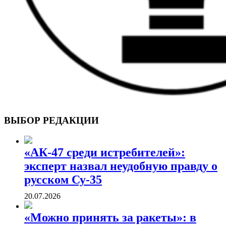
ВОЕННЫЕ СТРАНИЦЫ
СТАТЬИ ВОЕННОЙ ТЕМАТИКИ
ВЫБОР РЕДАКЦИИ
«АК-47 среди истребителей»:
эксперт назвал неудобную правду о
русском Су-35
20.07.2026
«Можно принять за ракеты»: в