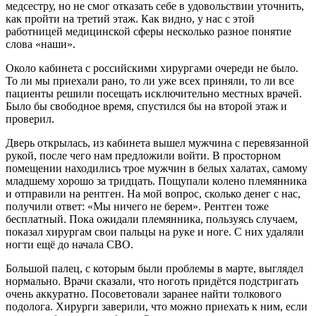
медсестру, но не смог отказать себе в удовольствии уточнить,
как пройти на третий этаж. Как видно, у нас с этой
работницей медицинской сферы несколько разное понятие
слова «наши».
Около кабинета с российскими хирургами очереди не было.
То ли мы приехали рано, то ли уже всех приняли, то ли все
пациенты решили посещать исключительно местных врачей.
Было бы свободное время, спустился бы на второй этаж и
проверил.
Дверь открылась, из кабинета вышел мужчина с перевязанной
рукой, после чего нам предложили войти. В просторном
помещении находились трое мужчин в белых халатах, самому
младшему хорошо за тридцать. Пощупали колено племянника
и отправили на рентген. На мой вопрос, сколько денег с нас,
получили ответ: «Мы ничего не берем». Рентген тоже
бесплатный. Пока ожидали племянника, пользуясь случаем,
показал хирургам свои пальцы на руке и ноге. С них удаляли
ногти ещё до начала СВО.
Большой палец, с которым были проблемы в марте, выглядел
нормально. Врачи сказали, что ноготь придётся подстригать
очень аккуратно. Посоветовали заранее найти толкового
подолога. Хирурги заверили, что можно приехать к ним, если