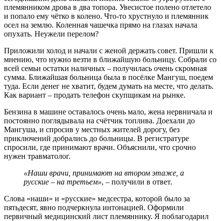
племянником дрова в два топора. Увесистое полено отлетело
и попало ему чётко в колено. Что-то хрустнуло и племянник
осел на землю. Коленная чашечка прямо на глазах начала
опухать. Неужели перелом?
Приложили холод и начали с женой держать совет. Пришли к
мнению, что нужно везти в ближайшую больницу. Собрали со
всей семьи остатки наличных – получилась очень скромная
сумма. Ближайшая больница была в посёлке Мангуш, поедем
туда. Если денег не хватит, будем думать на месте, что делать.
Как вариант – продать телефон скупщикам на рынке.
Бензина в машине оставалось очень мало, жена нервничала и
постоянно поглядывала на счётчик топлива. Доехали до
Мангуша, и спросив у местных жителей дорогу, без
приключений добрались до больницы. В регистратуре
спросили, где принимают врачи. Объяснили, что срочно
нужен травматолог.
«Наши врачи, принимают на втором этаже, а
русские – на третьем»
, – получили в ответ.
Слова «наши» и «русские» медсестра, которой было за
пятьдесят, явно подчеркнула интонацией. Оформили
первичный медицинский лист племяннику. Я поблагодарил