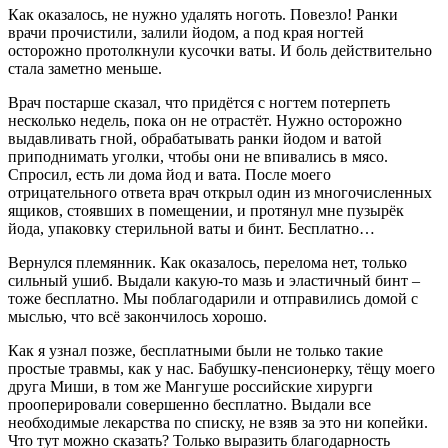
Как оказалось, не нужно удалять ноготь. Повезло! Ранки
врачи прочистили, залили йодом, а под края ногтей
осторожно протолкнули кусочки ваты. И боль действительно
стала заметно меньше.
Врач постарше сказал, что придётся с ногтем потерпеть
несколько недель, пока он не отрастёт. Нужно осторожно
выдавливать гной, обрабатывать ранки йодом и ватой
приподнимать уголки, чтобы они не впивались в мясо.
Спросил, есть ли дома йод и вата. После моего
отрицательного ответа врач открыл один из многочисленных
ящиков, стоявших в помещении, и протянул мне пузырёк
йода, упаковку стерильной ваты и бинт. Бесплатно…
Вернулся племянник. Как оказалось, перелома нет, только
сильный ушиб. Выдали какую-то мазь и эластичный бинт –
тоже бесплатно. Мы поблагодарили и отправились домой с
мыслью, что всё закончилось хорошо.
Как я узнал позже, бесплатными были не только такие
простые травмы, как у нас. Бабушку-пенсионерку, тёщу моего
друга Миши, в том же Мангуше российские хирурги
прооперировали совершенно бесплатно. Выдали все
необходимые лекарства по списку, не взяв за это ни копейки.
Что тут можно сказать? Только выразить благодарность