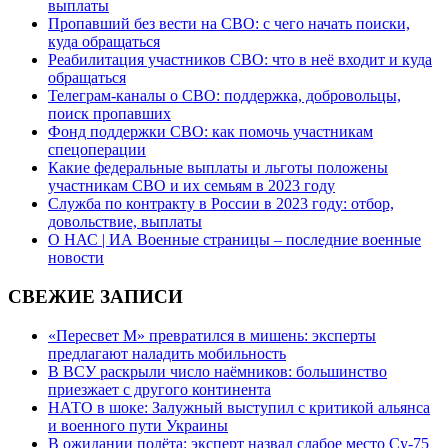
выплаты
Пропавший без вести на СВО: с чего начать поиски,
куда обращаться
Реабилитация участников СВО: что в неё входит и куда
обращаться
Телеграм-каналы о СВО: поддержка, добровольцы,
поиск пропавших
Фонд поддержки СВО: как помочь участникам
спецоперации
Какие федеральные выплаты и льготы положены
участникам СВО и их семьям в 2023 году
Служба по контракту в России в 2023 году: отбор,
довольствие, выплаты
О НАС | ИА Военные страницы – последние военные
новости
СВЕЖИЕ ЗАПИСИ
«Пересвет М» превратился в мишень: эксперты
предлагают наладить мобильность
В ВСУ раскрыли число наёмников: большинство
приезжает с другого континента
НАТО в шоке: Залужный выступил с критикой альянса
и военного пути Украины
В ожидании полёта: эксперт назвал слабое место Су-75