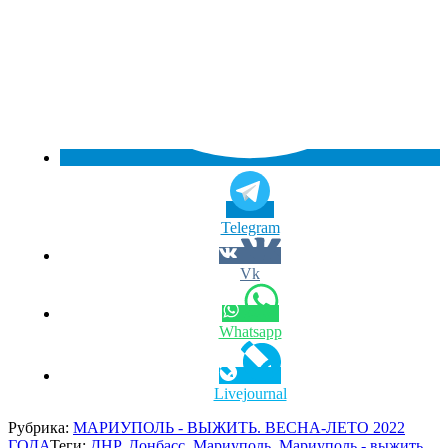
Telegram
Vk
Whatsapp
Livejournal
Рубрика:
МАРИУПОЛЬ - ВЫЖИТЬ. ВЕСНА-ЛЕТО 2022
ГОДА
Теги:
ДНР
,
Донбасс
,
Мариуполь
,
Мариуполь - выжить
,