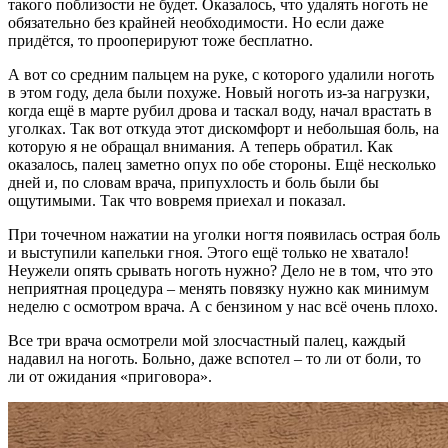
такого поблизости не будет. Оказалось, что удалять ноготь не
обязательно без крайней необходимости. Но если даже
придётся, то прооперируют тоже бесплатно.
А вот со средним пальцем на руке, с которого удалили ноготь
в этом году, дела были похуже. Новый ноготь из-за нагрузки,
когда ещё в марте рубил дрова и таскал воду, начал врастать в
уголках. Так вот откуда этот дискомфорт и небольшая боль, на
которую я не обращал внимания. А теперь обратил. Как
оказалось, палец заметно опух по обе стороны. Ещё несколько
дней и, по словам врача, припухлость и боль были бы
ощутимыми. Так что вовремя приехал и показал.
При точечном нажатии на уголки ногтя появилась острая боль
и выступили капельки гноя. Этого ещё только не хватало!
Неужели опять срывать ноготь нужно? Дело не в том, что это
неприятная процедура – менять повязку нужно как минимум
неделю с осмотром врача. А с бензином у нас всё очень плохо.
Все три врача осмотрели мой злосчастный палец, каждый
надавил на ноготь. Больно, даже вспотел – то ли от боли, то
ли от ожидания «приговора».