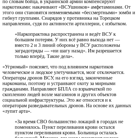
по словам бойца, в украинской армии компенсируют
наркотиками: накачивают «ВСУшников» амфетаминами. От
этого они становятся невменяемыми «бессмертными» зомби и
гибнут группами. Снарядов у противника на Торецком
направлении, судя по активности артиллерии, с избытком.
«Наркопрактика распространена и ведёт ВСУ к
большим потерям. У них всё равно выхода нет —
вместо 2 и 3 линий обороны у ВСУ расположены
заградотряды — «ни шагу назад». Им разрешается
только вперёд. Такие дела».
«Угрюмый» поясняет, что под влиянием наркотиков
человеческое и людское улетучивается, мозг отключается.
Операторы дронов ВСУ, на его взгляд, законченные
наркоманы, поэтому и устраивают охоту за мирными
гражданами. Направляют БПЛА со взрывчаткой по
скоплению людей возле магазинов и других объектов
социальной инфраструктуры. Это же относится и к
операторам разведывательных дронов. На основе их данных
«лупит арта».
«За время СВО большинство локаций в городах не
поменялось. Пункт переливания крови остался
пунктом переливания крови. Больница осталась