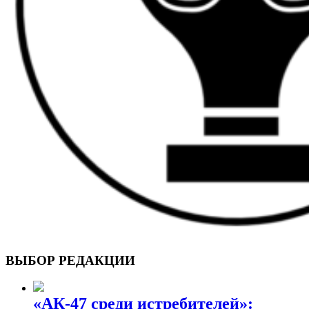
ВОЕННЫЕ СТРАНИЦЫ
СТАТЬИ ВОЕННОЙ ТЕМАТИКИ
ВЫБОР РЕДАКЦИИ
«АК-47 среди истребителей»: