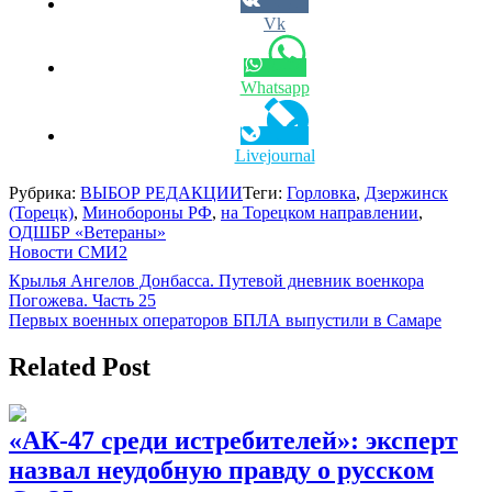
Vk
Whatsapp
Livejournal
Рубрика:
ВЫБОР РЕДАКЦИИ
Теги:
Горловка
,
Дзержинск
(Торецк)
,
Минобороны РФ
,
на Торецком направлении
,
ОДШБР «Ветераны»
Новости СМИ2
Навигация
Крылья Ангелов Донбасса. Путевой дневник военкора
Погожева. Часть 25
по
Первых военных операторов БПЛА выпустили в Самаре
записям
Related Post
«АК-47 среди истребителей»: эксперт
назвал неудобную правду о русском