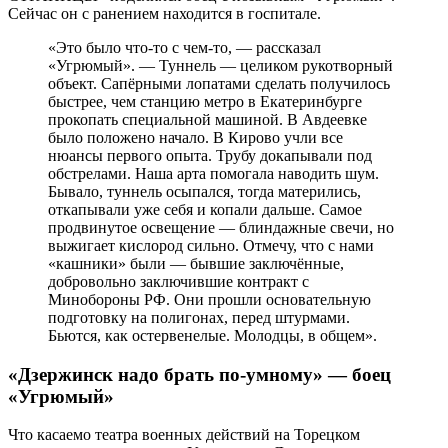
Сейчас он с ранением находится в госпитале.
«Это было что-то с чем-то, — рассказал
«Угрюмый». — Туннель — целиком рукотворный
объект. Сапёрными лопатами сделать получилось
быстрее, чем станцию метро в Екатеринбурге
прокопать специальной машиной. В Авдеевке
было положено начало. В Кирово учли все
нюансы первого опыта. Трубу докапывали под
обстрелами. Наша арта помогала наводить шум.
Бывало, туннель осыпался, тогда матерились,
откапывали уже себя и копали дальше. Самое
продвинутое освещение — блиндажные свечи, но
выжигает кислород сильно. Отмечу, что с нами
«кашники» были — бывшие заключённые,
добровольно заключившие контракт с
Минобороны РФ. Они прошли основательную
подготовку на полигонах, перед штурмами.
Бьются, как остервенелые. Молодцы, в общем».
«Дзержинск надо брать по-умному» — боец
«Угрюмый»
Что касаемо театра военных действий на Торецком