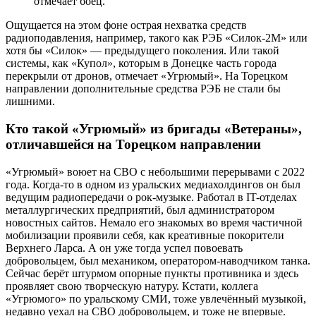
отмечает боец.
Ощущается на этом фоне острая нехватка средств
радиоподавления, например, такого как РЭБ «Силок-2М» или
хотя бы «Силок» — предыдущего поколения. Или такой
системы, как «Купол», которым в Донецке часть города
перекрыли от дронов, отмечает «Угрюмый». На Торецком
направлении дополнительные средства РЭБ не стали бы
лишними.
Кто такой «Угрюмый» из бригады «Ветераны»,
отличавшейся на Торецком направлении
«Угрюмый» воюет на СВО с небольшими перерывами с 2022
года. Когда-то в одном из уральских медиахолдингов он был
ведущим радиопередачи о рок-музыке. Работал в IT-отделах
металлургических предприятий, был администратором
новостных сайтов. Немало его знакомых во время частичной
мобилизации проявили себя, как креативные покорители
Верхнего Ларса. А он уже тогда успел повоевать
добровольцем, был механиком, оператором-наводчиком танка.
Сейчас берёт штурмом опорные пункты противника и здесь
проявляет свою творческую натуру. Кстати, коллега
«Угрюмого» по уральскому СМИ, тоже увлечённый музыкой,
недавно уехал на СВО добровольцем, и тоже не впервые.