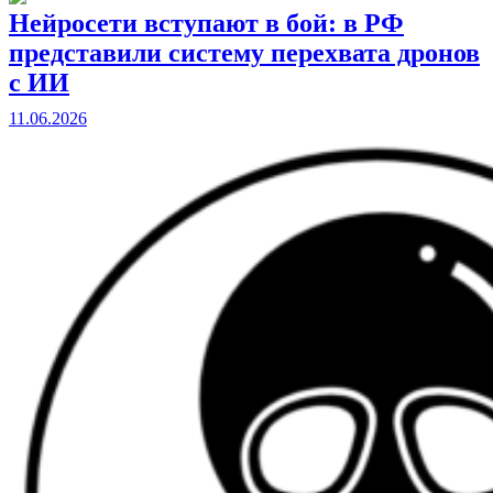
Нейросети вступают в бой: в РФ
представили систему перехвата дронов
с ИИ
11.06.2026