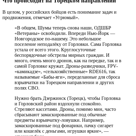
Что происходит на Торецком направлении
В целом, у российских бойцов есть понимание задач и
продвижения, отмечает «Угрюмый».
«В общем, Шумы теперь снова наши, ОДШБР
«Ветераны» освободили. Впереди Нью-Йорк —
Новгородское по-нашему. Это небольшое
поселение неподалёку от Горловки. Сама Горловка
устала от всего этого. Круглосуточные
беспорядочные обстрелы мирных граждан. И
много, очень много дронов, как на передке, так и в
самой Горловке кружат. Дроны-разведчики, FPV-
«камикадзе», «сельхозяйственные» RDE616, так
называемые «Бабы-яги», переделанные для сброса
взрывчатки на Торецком направлении и других
полях СВО.
Нужно брать Дзержинск (Торецк), чтобы Горловка
и Горловский район вздохнули спокойно.
Стреляют кассетами. Дроны, помимо мин, часто
сбрасывают замаскированные под обычные
предметы взрывчатку-ловушки. Например,
замаскированные под фонарики, пачку сигарет
или кошелёк с деньгами, игрушки яркие», —