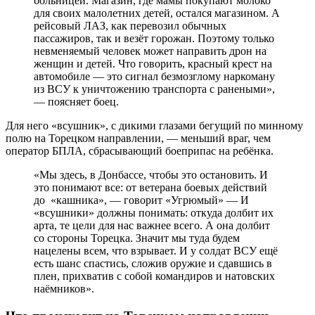
больницей. Магазин, где мамы покупают молоко
для своих малолетних детей, остался магазином. А
рейсовый ЛАЗ, как перевозил обычных
пассажиров, так и везёт горожан. Поэтому только
невменяемый человек может направить дрон на
женщин и детей. Что говорить, красный крест на
автомобиле — это сигнал безмозглому наркоману
из ВСУ к уничтожению транспорта с ранеными»,
— поясняет боец.
Для него «всушник», с дикими глазами бегущий по минному
полю на Торецком направлении, — меньший враг, чем
оператор БПЛА, сбрасывающий боеприпас на ребёнка.
«Мы здесь, в Донбассе, чтобы это остановить. И
это понимают все: от ветерана боевых действий
до «кашника», — говорит «Угрюмый» — И
«всушники» должны понимать: откуда долбит их
арта, те цели для нас важнее всего. А она долбит
со стороны Торецка. Значит мы туда будем
нацелены всем, что взрывает. И у солдат ВСУ ещё
есть шанс спастись, сложив оружие и сдавшись в
плен, прихватив с собой командиров и натовских
наёмников».