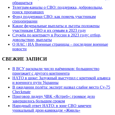
обращаться
Телеграм-каналы о СВО: поддержка, добровольцы,
поиск пропавших
Фонд поддержки СВО: как помочь участникам
спецоперации
Какие федеральные выплаты и льготы положены
участникам СВО и их семьям в 2023 году
Служба по контракту в России в 2023 году: отбор,
довольствие, выплаты
О НАС | ИА Военные страницы – последние военные
новости
СВЕЖИЕ ЗАПИСИ
В ВСУ раскрыли число наёмников: большинство
приезжает с другого континента
НАТО в шоке: Залужный выступил с критикой альянса
и военного пути Украины
В ожидании полёта: эксперт назвал слабое место Су-75
Checkmate
Приговор лидеру ЧВК «Ястреб»: громкое дело
завершилось большим сроком
Народный ответ НАТО: в зоне СВО замечен
уникальный дрон-камикадзе «Жмиль»