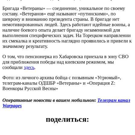
Бригада «Ветераны» — соединение, уникальное по своему
составу. «Ветеранов» ещё называют «путинскими», по
шеврону и вниманию президента страны. В бригаде нет
немотивированных людей. Здесь работают идейные воины, а
наличие боевого опыта делает бригаду незаменимой для
выполнения специфических задач. На Торецком направлении
их смекалка и креативность наглядно проявились и привели к
значимому результату.
О том, что пенсионерка из Хабаровска приехала в зону СВО
для приближения победы над киевским режимом, мы
сообщали
здесь
.
Фото: из личного архива бойца с позывным «Угрюмый»,
телеграм-каналы ОДШБР «Ветераны» и «Операция Z:
Военкоры Русской Весны»
Оперативные новости в вашем мобильном:
Телеграм канал
Warpages
поделиться: