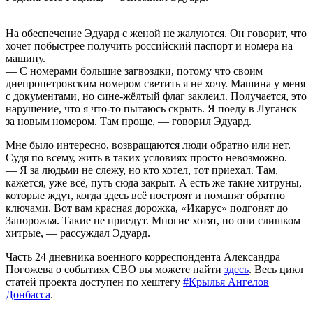
На обеспечение Эдуард с женой не жалуются. Он говорит, что
хочет побыстрее получить российский паспорт и номера на
машину.
— С номерами большие загвоздки, потому что своим
днепропетровским номером светить я не хочу. Машина у меня
с документами, но сине-жёлтый флаг заклеил. Получается, это
нарушение, что я что-то пытаюсь скрыть. Я поеду в Луганск
за новым номером. Там проще, — говорил Эдуард.
Мне было интересно, возвращаются люди обратно или нет.
Судя по всему, жить в таких условиях просто невозможно.
— Я за людьми не слежу, но кто хотел, тот приехал. Там,
кажется, уже всё, путь сюда закрыт. А есть же такие хитруны,
которые ждут, когда здесь всё построят и поманят обратно
ключами. Вот вам красная дорожка, «Икарус» подгонят до
Запорожья. Такие не приедут. Многие хотят, но они слишком
хитрые, — рассуждал Эдуард.
Часть 24 дневника военного корреспондента Александра
Погожева о событиях СВО вы можете найти
здесь
. Весь цикл
статей проекта
доступен по хештегу
#Крылья Ангелов
Донбасса
.