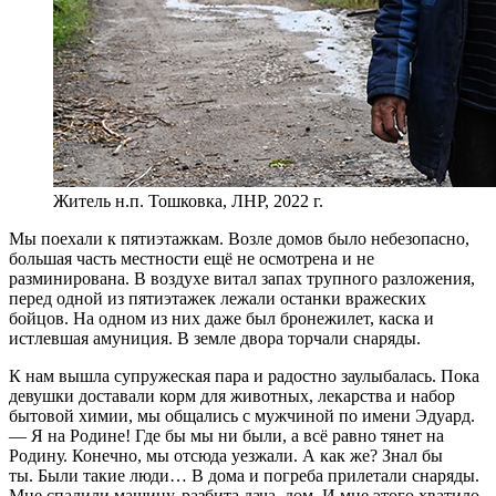
Житель н.п. Тошковка, ЛНР, 2022 г.
Мы поехали к пятиэтажкам. Возле домов было небезопасно,
большая часть местности ещё не осмотрена и не
разминирована. В воздухе витал запах трупного разложения,
перед одной из пятиэтажек лежали останки вражеских
бойцов. На одном из них даже был бронежилет, каска и
истлевшая амуниция. В земле двора торчали снаряды.
К нам вышла супружеская пара и радостно заулыбалась. Пока
девушки доставали корм для животных, лекарства и набор
бытовой химии, мы общались с мужчиной по имени Эдуард.
— Я на Родине! Где бы мы ни были, а всё равно тянет на
Родину. Конечно, мы отсюда уезжали. А как же? Знал бы
ты. Были такие люди… В дома и погреба прилетали снаряды.
Мне спалили машину, разбита дача, дом. И мне этого хватило.