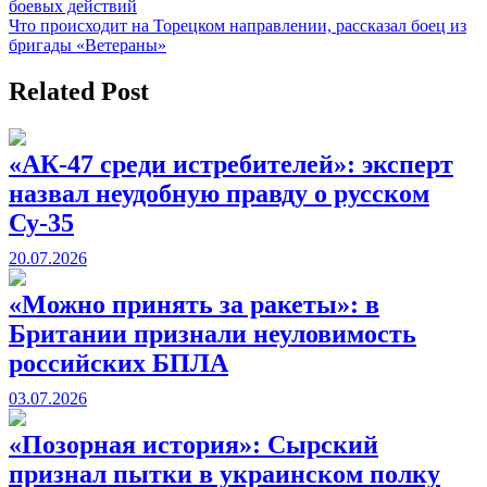
боевых действий
по
Что происходит на Торецком направлении, рассказал боец из
записям
бригады «Ветераны»
Related Post
«АК-47 среди истребителей»: эксперт
назвал неудобную правду о русском
Су-35
20.07.2026
«Можно принять за ракеты»: в
Британии признали неуловимость
российских БПЛА
03.07.2026
«Позорная история»: Сырский
признал пытки в украинском полку