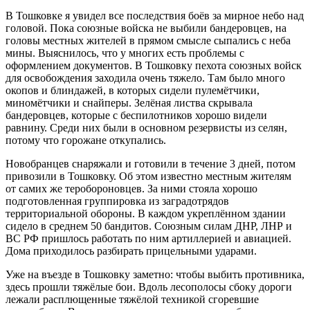
В Тошковке я увидел все последствия боёв за мирное небо над
головой. Пока союзные войска не выбили бандеровцев, на
головы местных жителей в прямом смысле сыпались с неба
мины. Выяснилось, что у многих есть проблемы с
оформлением документов. В Тошковку пехота союзных войск
для освобождения заходила очень тяжело. Там было много
окопов и блиндажей, в которых сидели пулемётчики,
миномётчики и снайперы. Зелёная листва скрывала
бандеровцев, которые с беспилотников хорошо видели
равнину. Среди них были в основном резервисты из селян,
потому что горожане откупались.
Новобранцев снаряжали и готовили в течение 3 дней, потом
привозили в Тошковку. Об этом известно местным жителям
от самих же теробороновцев. За ними стояла хорошо
подготовленная группировка из заградотрядов
территориальной обороны. В каждом укреплённом здании
сидело в среднем 50 бандитов. Союзным силам ДНР, ЛНР и
ВС РФ пришлось работать по ним артиллерией и авиацией.
Дома приходилось разбирать прицельными ударами.
Уже на въезде в Тошковку заметно: чтобы выбить противника,
здесь прошли тяжёлые бои. Вдоль лесополосы сбоку дороги
лежали расплющенные тяжёлой техникой сгоревшие