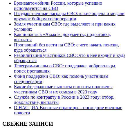
Бронеавтомобили России, которые успешно
используются на СВО
Государственные награды СВО: какие ордена и медали
вручают бойцам спецоперации
Земля участникам СВО: где выделяют и при каких
условиях
Как попасть в «Ахмат»: документы, подготовка,
выплаты
Пропавший без вести на СВО: с чего начать поиски,
куда обращаться
Реабилитация участников СВО: что в неё входит и куда
обращаться
Телеграм-каналы о СВО: поддержка, добровольцы,
поиск пропавших
Фонд поддержки СВО: как помочь участникам
спецоперации
Какие федеральные выплаты и льготы положены
участникам СВО и их семьям в 2023 году
Служба по контракту в России в 2023 году: отбор,
довольствие, выплаты
О НАС | ИА Военные страницы – последние военные
новости
СВЕЖИЕ ЗАПИСИ