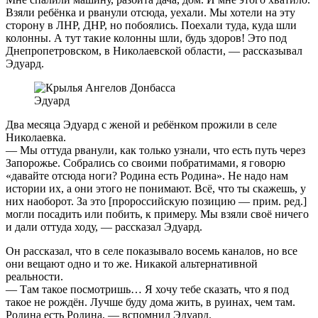
Взяли ребёнка и рванули отсюда, уехали. Мы хотели на эту
сторону в ЛНР, ДНР, но побоялись. Поехали туда, куда шли
колонны. А тут такие колонны шли, будь здоров! Это под
Днепропетровском, в Николаевской области, — рассказывал
Эдуард.
Эдуард
Два месяца Эдуард с женой и ребёнком прожили в селе
Николаевка.
— Мы оттуда рванули, как только узнали, что есть путь через
Запорожье. Собрались со своими побратимами, я говорю
«давайте отсюда ноги? Родина есть Родина». Не надо нам
истории их, а они этого не понимают. Всё, что ты скажешь, у
них наоборот. За это [пророссийскую позицию — прим. ред.]
могли посадить или побить, к примеру. Мы взяли своё ничего
и дали оттуда ходу, — рассказал Эдуард.
Он рассказал, что в селе показывало восемь каналов, но все
они вещают одно и то же. Никакой альтернативной
реальности.
— Там такое посмотришь… Я хочу тебе сказать, что я под
такое не рождён. Лучше буду дома жить, в руинах, чем там.
Родина есть Родина, — вспомнил Эдуард.