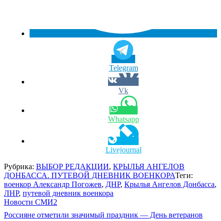
Telegram
Vk
Whatsapp
Livejournal
Рубрика:
ВЫБОР РЕДАКЦИИ
,
КРЫЛЬЯ АНГЕЛОВ
ДОНБАССА. ПУТЕВОЙ ДНЕВНИК ВОЕНКОРА
Теги:
военкор Александр Погожев
,
ДНР
,
Крылья Ангелов Донбасса
,
ЛНР
,
путевой дневник военкора
Новости СМИ2
Навигация
Россияне отметили значимый праздник — День ветеранов