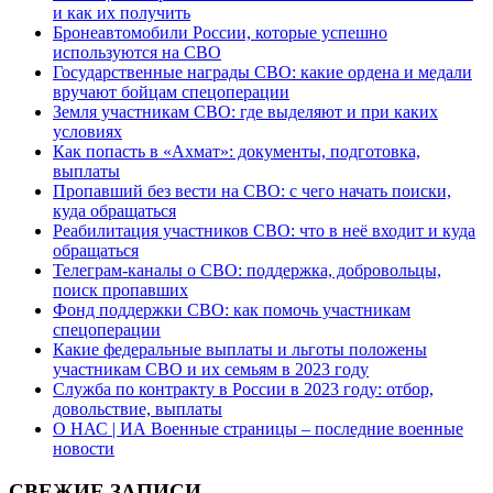
и как их получить
Бронеавтомобили России, которые успешно
используются на СВО
Государственные награды СВО: какие ордена и медали
вручают бойцам спецоперации
Земля участникам СВО: где выделяют и при каких
условиях
Как попасть в «Ахмат»: документы, подготовка,
выплаты
Пропавший без вести на СВО: с чего начать поиски,
куда обращаться
Реабилитация участников СВО: что в неё входит и куда
обращаться
Телеграм-каналы о СВО: поддержка, добровольцы,
поиск пропавших
Фонд поддержки СВО: как помочь участникам
спецоперации
Какие федеральные выплаты и льготы положены
участникам СВО и их семьям в 2023 году
Служба по контракту в России в 2023 году: отбор,
довольствие, выплаты
О НАС | ИА Военные страницы – последние военные
новости
СВЕЖИЕ ЗАПИСИ