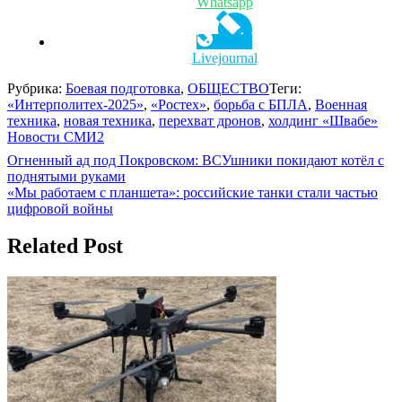
Whatsapp
Livejournal
Рубрика:
Боевая подготовка
,
ОБЩЕСТВО
Теги:
«Интерполитех-2025»
,
«Ростех»
,
борьба с БПЛА
,
Военная
техника
,
новая техника
,
перехват дронов
,
холдинг «Швабе»
Новости СМИ2
Навигация
Огненный ад под Покровском: ВСУшники покидают котёл с
поднятыми руками
по
«Мы работаем с планшета»: российские танки стали частью
записям
цифровой войны
Related Post