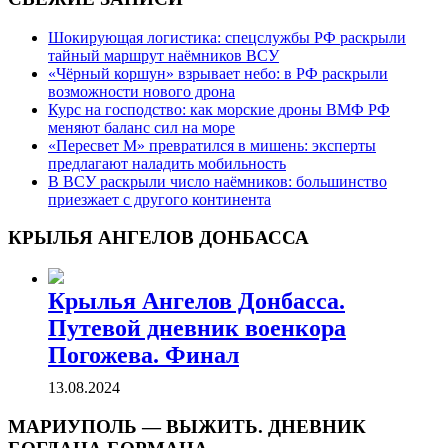
Шокирующая логистика: спецслужбы РФ раскрыли
тайный маршрут наёмников ВСУ
«Чёрный коршун» взрывает небо: в РФ раскрыли
возможности нового дрона
Курс на господство: как морские дроны ВМФ РФ
меняют баланс сил на море
«Пересвет М» превратился в мишень: эксперты
предлагают наладить мобильность
В ВСУ раскрыли число наёмников: большинство
приезжает с другого континента
КРЫЛЬЯ АНГЕЛОВ ДОНБАССА
Крылья Ангелов Донбасса.
Путевой дневник военкора
Погожева. Финал
13.08.2024
МАРИУПОЛЬ — ВЫЖИТЬ. ДНЕВНИК