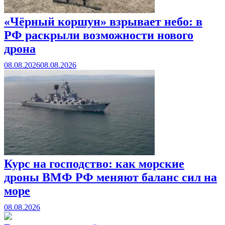
«Чёрный коршун» взрывает небо: в
РФ раскрыли возможности нового
дрона
08.08.2026
08.08.2026
Курс на господство: как морские
дроны ВМФ РФ меняют баланс сил на
море
08.08.2026