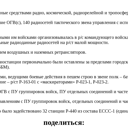
нные средствами радио, космической, радиорелейной и тропосфе
ие ОГВ(с), 140 радиосетей тактического звена управления с ис
ными им войсками организовывалась в р/с командующего войск
ные радиоданные радиосетей на р/ст малой мощности.
ием воздушных и наземных ретрансляторов.
диостанции первоначально были оставлены за пределами городск
5БМ).
ми, ведущими боевые действия в пешем строю в звене полк – ба
ие – р/ст Р-163-01 с «маскираторами» Р-023-1, Р-023-2.
ОГВ с ПУ группировок войск, ПУ отдельных соединений и часте
правлениям с ПУ группировок войск, отдельных соединений и ча
было задействовано 32 станции Р-440 из состава ЕССС-1 (едина
поделиться: