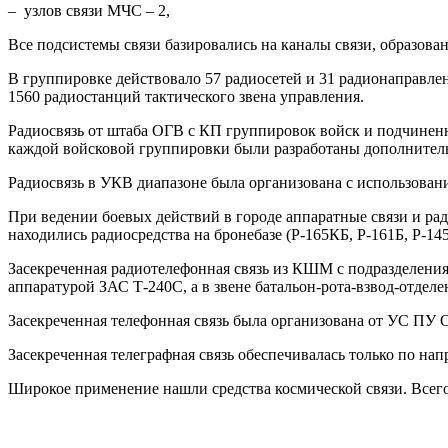
– узлов связи МЧС – 2,
Все подсистемы связи базировались на каналы связи, образова
В группировке действовало 57 радиосетей и 31 радионаправлен
1560 радиостанций тактического звена управления.
Радиосвязь от штаба ОГВ с КП группировок войск и подчинен
каждой войсковой группировки были разработаны дополнитель
Радиосвязь в УКВ диапазоне была организована с использован
При ведении боевых действий в городе аппаратные связи и ра
находились радиосредства на бронебазе (Р-165КБ, Р-161Б, Р-14
Засекреченная радиотелефонная связь из КШМ с подразделения
аппаратурой ЗАС Т-240С, а в звене батальон-рота-взвод-отделен
Засекреченная телефонная связь была организована от УС ПУ 
Засекреченная телеграфная связь обеспечивалась только по на
Широкое применение нашли средства космической связи. Всего 