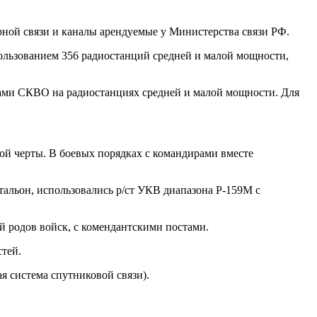
рной связи и каналы арендуемые у Министерства связи РФ.
пользованием 356 радиостанций средней и малой мощности,
ами СКВО на радиостанциях средней и малой мощности. Для
ой черты. В боевых порядках с командирами вместе
тальон, использовались р/ст УКВ диапазона Р-159М с
й родов войск, с комендантскими постами.
стей.
я система спутниковой связи).