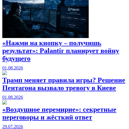
«Нажми на кнопку – получишь
результат»: Palantir планирует войну
будущего
01.08.2026
Трамп меняет правила игры? Решение
Пентагона вызвало тревогу в Киеве
01.08.2026
«Воздушное перемирие»: секретные
переговоры и жёсткий ответ
29.07.2026