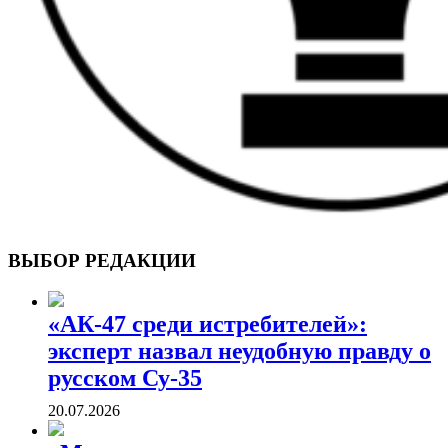
ВОЕННЫЕ СТРАНИЦЫ
СТАТЬИ ВОЕННОЙ ТЕМАТИКИ
ВЫБОР РЕДАКЦИИ
«АК-47 среди истребителей»:
эксперт назвал неудобную правду о
русском Су-35
20.07.2026