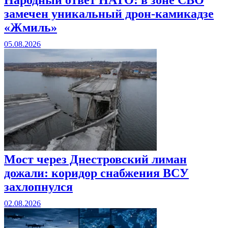
замечен уникальный дрон-камикадзе
«Жмиль»
05.08.2026
Мост через Днестровский лиман
дожали: коридор снабжения ВСУ
захлопнулся
02.08.2026