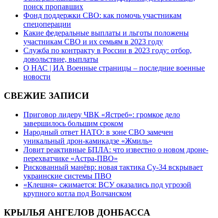
поиск пропавших
Фонд поддержки СВО: как помочь участникам
спецоперации
Какие федеральные выплаты и льготы положены
участникам СВО и их семьям в 2023 году
Служба по контракту в России в 2023 году: отбор,
довольствие, выплаты
О НАС | ИА Военные страницы – последние военные
новости
СВЕЖИЕ ЗАПИСИ
Приговор лидеру ЧВК «Ястреб»: громкое дело
завершилось большим сроком
Народный ответ НАТО: в зоне СВО замечен
уникальный дрон-камикадзе «Жмиль»
Ловит реактивные БПЛА: что известно о новом дроне-
перехватчике «Астра-ПВО»
Рискованный манёвр: новая тактика Су-34 вскрывает
украинские системы ПВО
«Клешня» сжимается: ВСУ оказались под угрозой
крупного котла под Волчанском
КРЫЛЬЯ АНГЕЛОВ ДОНБАССА