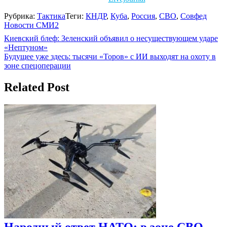
Рубрика:
Тактика
Теги:
КНДР
,
Куба
,
Россия
,
СВО
,
Совфед
Новости СМИ2
Навигация
Киевский блеф: Зеленский объявил о несуществующем ударе
«Нептуном»
по
Будущее уже здесь: тысячи «Торов» с ИИ выходят на охоту в
записям
зоне спецоперации
Related Post
Народный ответ НАТО: в зоне СВО