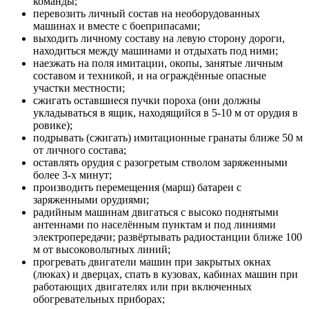
команды;
перевозить личный состав на необорудованных
машинах и вместе с боеприпасами;
выходить личному составу на левую сторону дороги,
находиться между машинами и отдыхать под ними;
наезжать на поля имитации, окопы, занятые личным
составом и техникой, и на ограждённые опасные
участки местности;
сжигать оставшиеся пучки пороха (они должны
укладываться в ящик, находящийся в 5-10 м от орудия в
ровике);
подрывать (сжигать) имитационные гранаты ближе 50 м
от личного состава;
оставлять орудия с разогретым стволом заряженными
более 3-х минут;
производить перемещения (марш) батареи с
заряженными орудиями;
радийным машинам двигаться с высоко поднятыми
антеннами по населённым пунктам и под линиями
электропередачи; развёртывать радиостанции ближе 100
м от высоковольтных линий;
прогревать двигатели машин при закрытых окнах
(люках) и дверцах, спать в кузовах, кабинах машин при
работающих двигателях или при включенных
обогревательных приборах;