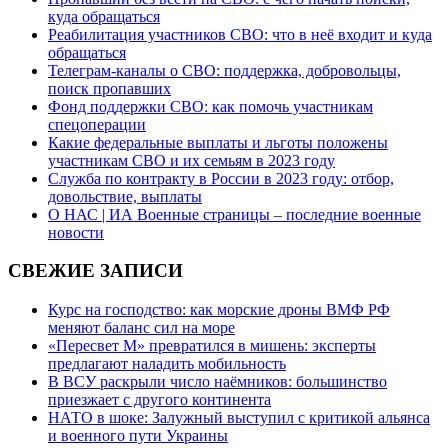
куда обращаться
Реабилитация участников СВО: что в неё входит и куда
обращаться
Телеграм-каналы о СВО: поддержка, добровольцы,
поиск пропавших
Фонд поддержки СВО: как помочь участникам
спецоперации
Какие федеральные выплаты и льготы положены
участникам СВО и их семьям в 2023 году
Служба по контракту в России в 2023 году: отбор,
довольствие, выплаты
О НАС | ИА Военные страницы – последние военные
новости
СВЕЖИЕ ЗАПИСИ
Курс на господство: как морские дроны ВМФ РФ
меняют баланс сил на море
«Пересвет М» превратился в мишень: эксперты
предлагают наладить мобильность
В ВСУ раскрыли число наёмников: большинство
приезжает с другого континента
НАТО в шоке: Залужный выступил с критикой альянса
и военного пути Украины