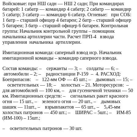
Войсковые: при НШ садн — НШ 2 садн; При командирах
батарей: 1 сабатр — командир 4 сабатр; 2 сабатр — командир
5 сабатр; 3 сабатр — командир 6 сабатр. Огневые: при СОБ:
1 батр – старший офицер 4 батареи; 2 батр – старший офицер
5 батареи; 3 батр – старший офицер 6 батареи. Контрольная
группа: Начальник контрольной группы – помощник
начальника артиллерии части. Расчет ПРП-4 взвода
управления начальника артиллерии.
Имитационная команда: саперный взвод иср. Начальник
имитационной команды – командир саперного взвода.
Состав команды: – сержанты — 3; – солдаты — 6; –
автомобили – 2; – радиостанции Р-159 – 4. РАСХОД:
Боеприпасов: – 122-мм ОФ — 45 шт.; – дымовых — 15; –
осветительных — 18; – холостых – 21. Моторесурсов: –
для автомобилей — 100 км, – для гусеничной техники — 50
км. Имитационных средств: – сигнальных ракет красного
огня — 15 шт., – зеленого огня — 20 шт., – дымовых
шашек — 11шт., – взрывпакетов — 65 шт., – 5,45-мм
холостых патронов — 450 шт.; – ШИРАС – 5шт.; – ИМ-85
(ИМ-100) – 15шт.;
– осветительных патронов — 30 шт.