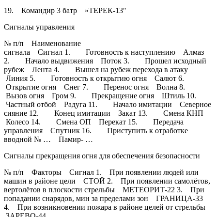
19. Командир 3 батр »ТЕРЕК-13″
Сигналы управления
№ п/п Наименование
сигнала Сигнал 1. Готовность к наступлению Алмаз
2. Начало выдвижения Поток 3. Прошел исходный
рубеж Лента 4. Вышел на рубеж перехода в атаку
Линия 5. Готовность к открытию огня Салют 6.
Открытие огня Снег 7. Перенос огня Волна 8.
Вызов огня Гром 9. Прекращение огня Штиль 10.
Частный отбой Радуга 11. Начало имитации Северное
сияние 12. Конец имитации Закат 13. Смена КНП
Колесо 14. Смена ОП Перекат 15. Передача
управления Спутник 16. Приступить к отработке
вводной № … Памир- …
Сигналы прекращения огня для обеспечения безопасности
№ п/п Факторы Сигнал 1. При появлении людей или
машин в районе цели СТОЙ 2. При появлении самолётов,
вертолётов в плоскости стрельбы МЕТЕОРИТ-22 3. При
попадании снарядов, мин за пределами зон ГРАНИЦА-33
4. При возникновении пожара в районе целей от стрельбы
ЗАРЕВО-44