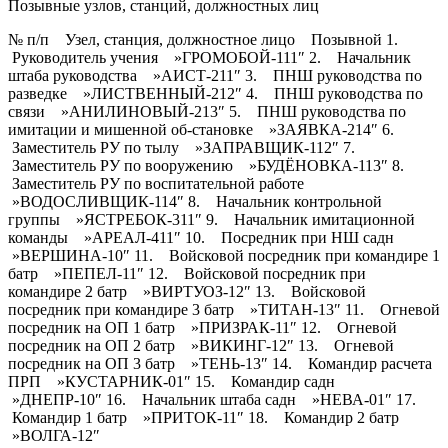
Позывные узлов, станций, должностных лиц
№ п/п Узел, станция, должностное лицо Позывной 1.
Руководитель учения »ГРОМОБОЙ-111″ 2. Начальник
штаба руководства »АИСТ-211″ 3. ПНШ руководства по
разведке »ЛИСТВЕННЫЙ-212″ 4. ПНШ руководства по
связи »АНИЛИНОВЫЙ-213″ 5. ПНШ руководства по
имитации и мишенной об-становке »ЗАЯВКА-214″ 6.
Заместитель РУ по тылу »ЗАПРАВЩИК-112″ 7.
Заместитель РУ по вооружению »БУДЁНОВКА-113″ 8.
Заместитель РУ по воспитательной работе
»ВОДОСЛИВЩИК-114″ 8. Начальник контрольной
группы »ЯСТРЕБОК-311″ 9. Начальник имитационной
команды »АРЕАЛ-411″ 10. Посредник при НШ садн
»ВЕРШИНА-10″ 11. Войсковой посредник при командире 1
батр »ПЕПЕЛ-11″ 12. Войсковой посредник при
командире 2 батр »ВИРТУОЗ-12″ 13. Войсковой
посредник при командире 3 батр »ТИТАН-13″ 11. Огневой
посредник на ОП 1 батр »ПРИЗРАК-11″ 12. Огневой
посредник на ОП 2 батр »ВИКИНГ-12″ 13. Огневой
посредник на ОП 3 батр »ТЕНЬ-13″ 14. Командир расчета
ПРП »КУСТАРНИК-01″ 15. Командир садн
»ДНЕПР-10″ 16. Начальник штаба садн »НЕВА-01″ 17.
Командир 1 батр »ПРИТОК-11″ 18. Командир 2 батр
»ВОЛГА-12″