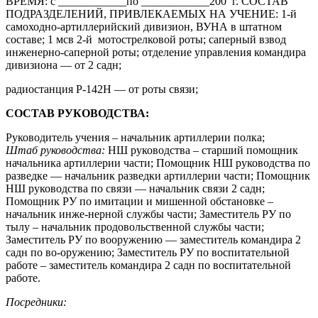
ВРЕМЯ: с ____________по ____________200 г. СОСТАВ
ПОДРАЗДЕЛЕНИЙ, ПРИВЛЕКАЕМЫХ НА УЧЕНИЕ: 1-й
самоходно-артиллерийский дивизион, ВУНА в штатном
составе; 1 мсв 2-й мотострелковой роты; саперный взвод
инженерно-саперной роты; отделение управления командира
дивизиона — от 2 садн;
радиостанция Р-142Н — от роты связи;
СОСТАВ РУКОВОДСТВА:
Руководитель учения – начальник артиллерии полка;
Штаб руководства:
НШ руководства – старший помощник
начальника артиллерии части; Помощник НШ руководства по
разведке — начальник разведки артиллерии части; Помощник
НШ руководства по связи — начальник связи 2 садн;
Помощник РУ по имитации и мишенной обстановке –
начальник инже-нерной службы части; Заместитель РУ по
тылу – начальник продовольственной службы части;
Заместитель РУ по вооружению — заместитель командира 2
садн по во-оружению; Заместитель РУ по воспитательной
работе – заместитель командира 2 садн по воспитательной
работе.
Посредники: