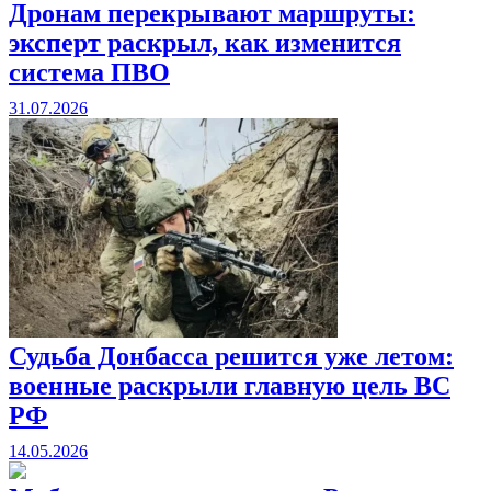
Дронам перекрывают маршруты:
эксперт раскрыл, как изменится
система ПВО
31.07.2026
Судьба Донбасса решится уже летом:
военные раскрыли главную цель ВС
РФ
14.05.2026