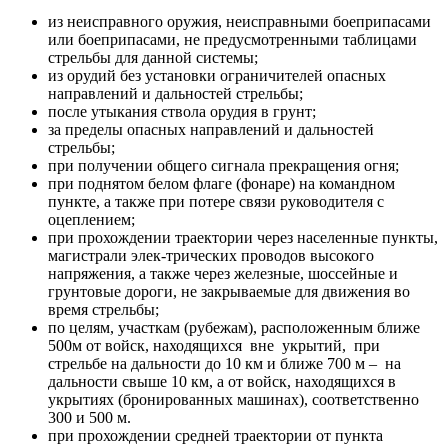
из неисправного оружия, неисправными боеприпасами
или боеприпасами, не предусмотренными таблицами
стрельбы для данной системы;
из орудий без установки ограничителей опасных
направлений и дальностей стрельбы;
после утыкания ствола орудия в грунт;
за пределы опасных направлений и дальностей
стрельбы;
при получении общего сигнала прекращения огня;
при поднятом белом флаге (фонаре) на командном
пункте, а также при потере связи руководителя с
оцеплением;
при прохождении траектории через населенные пункты,
магистрали элек-трических проводов высокого
напряжения, а также через железные, шоссейные и
грунтовые дороги, не закрываемые для движения во
время стрельбы;
по целям, участкам (рубежам), расположенным ближе
500м от войск, находящихся вне укрытий, при
стрельбе на дальности до 10 км и ближе 700 м – на
дальности свыше 10 км, а от войск, находящихся в
укрытиях (бронированных машинах), соответственно
300 и 500 м.
при прохождении средней траектории от пункта