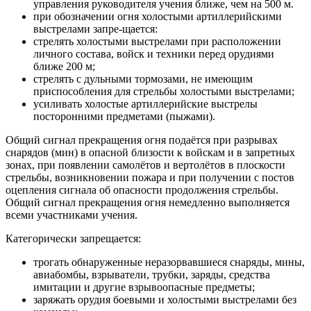
управления руководителя учения ближе, чем на 500 м.
при обозначении огня холостыми артиллерийскими
выстрелами запре-щается:
стрелять холостыми выстрелами при расположении
личного состава, войск и техники перед орудиями
ближе 200 м;
стрелять с дульными тормозами, не имеющим
приспособления для стрельбы холостыми выстрелами;
усиливать холостые артиллерийские выстрелы
посторонними предметами (пыжами).
Общий сигнал прекращения огня подаётся при разрывах
снарядов (мин) в опасной близости к войскам и в запретных
зонах, при появлении самолётов и вертолётов в плоскости
стрельбы, возникновении пожара и при получении с постов
оцепления сигнала об опасности продолжения стрельбы.
Общий сигнал прекращения огня немедленно выполняется
всеми участниками учения.
Категорически запрещается:
трогать обнаруженные неразорвавшиеся снаряды, мины,
авиабомбы, взрыватели, трубки, заряды, средства
имитации и другие взрывоопасные предметы;
заряжать орудия боевыми и холостыми выстрелами без