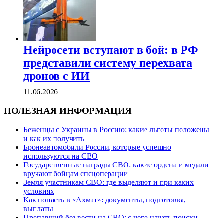
Нейросети вступают в бой: в РФ
представили систему перехвата
дронов с ИИ
11.06.2026
ПОЛЕЗНАЯ ИНФОРМАЦИЯ
Беженцы с Украины в Россию: какие льготы положены
и как их получить
Бронеавтомобили России, которые успешно
используются на СВО
Государственные награды СВО: какие ордена и медали
вручают бойцам спецоперации
Земля участникам СВО: где выделяют и при каких
условиях
Как попасть в «Ахмат»: документы, подготовка,
выплаты
Пропавший без вести на СВО: с чего начать поиски,