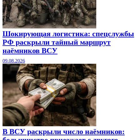
Шокирующая логистика: спецслужбы
РФ раскрыли тайный маршрут
наёмников ВСУ
09.08.2026
В ВСУ раскрыли число наёмников:
большинство приезжает с другого