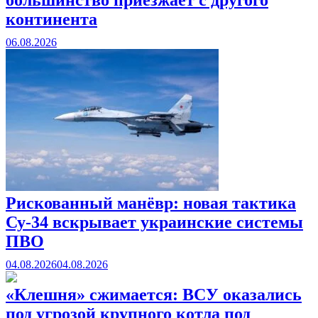
континента
06.08.2026
Рискованный манёвр: новая тактика
Су-34 вскрывает украинские системы
ПВО
04.08.2026
04.08.2026
«Клешня» сжимается: ВСУ оказались
под угрозой крупного котла под