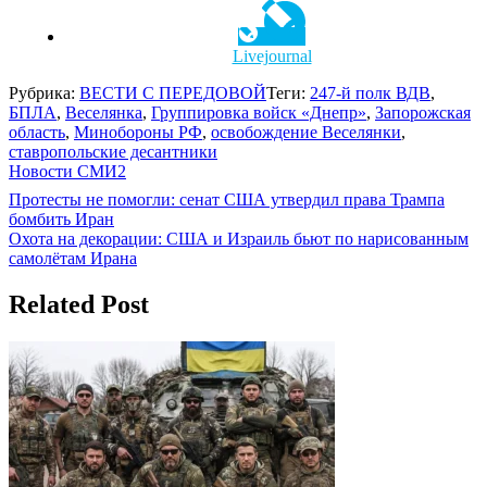
Livejournal
Рубрика:
ВЕСТИ С ПЕРЕДОВОЙ
Теги:
247-й полк ВДВ
,
БПЛА
,
Веселянка
,
Группировка войск «Днепр»
,
Запорожская
область
,
Минобороны РФ
,
освобождение Веселянки
,
ставропольские десантники
Новости СМИ2
Навигация
Протесты не помогли: сенат США утвердил права Трампа
бомбить Иран
по
Охота на декорации: США и Израиль бьют по нарисованным
записям
самолётам Ирана
Related Post