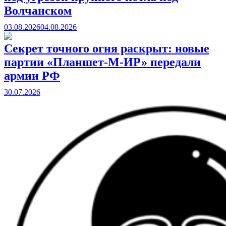
Волчанском
03.08.2026
04.08.2026
Секрет точного огня раскрыт: новые
партии «Планшет-М-ИР» передали
армии РФ
30.07.2026