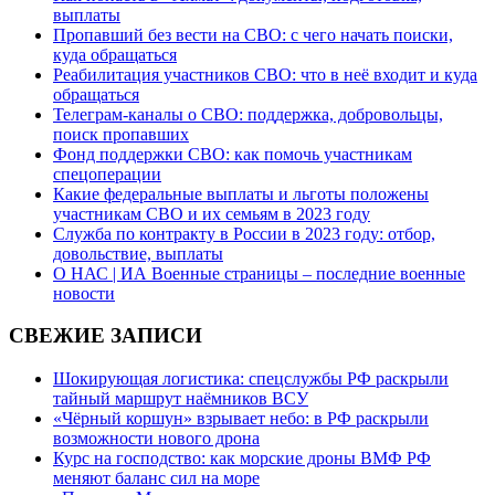
выплаты
Пропавший без вести на СВО: с чего начать поиски,
куда обращаться
Реабилитация участников СВО: что в неё входит и куда
обращаться
Телеграм-каналы о СВО: поддержка, добровольцы,
поиск пропавших
Фонд поддержки СВО: как помочь участникам
спецоперации
Какие федеральные выплаты и льготы положены
участникам СВО и их семьям в 2023 году
Служба по контракту в России в 2023 году: отбор,
довольствие, выплаты
О НАС | ИА Военные страницы – последние военные
новости
СВЕЖИЕ ЗАПИСИ
Шокирующая логистика: спецслужбы РФ раскрыли
тайный маршрут наёмников ВСУ
«Чёрный коршун» взрывает небо: в РФ раскрыли
возможности нового дрона
Курс на господство: как морские дроны ВМФ РФ
меняют баланс сил на море