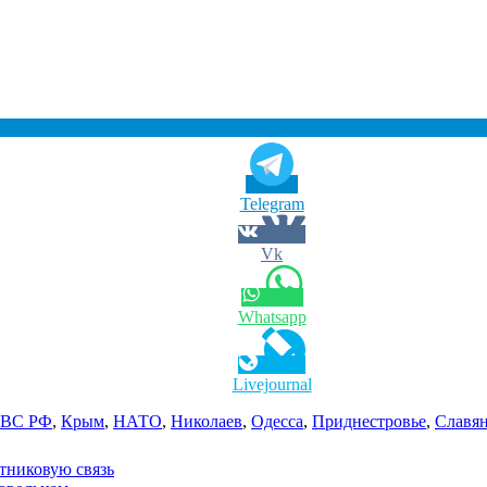
Telegram
Vk
Whatsapp
Livejournal
ВС РФ
,
Крым
,
НАТО
,
Николаев
,
Одесса
,
Приднестровье
,
Славя
утниковую связь