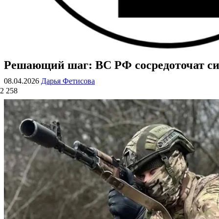
Решающий шаг: ВС РФ сосредоточат си
ВОЕННЫЕ СТРАНИЦЫ
СТАТЬИ ВОЕННОЙ ТЕМАТИКИ
08.04.2026
Дарья Фетисова
2 258