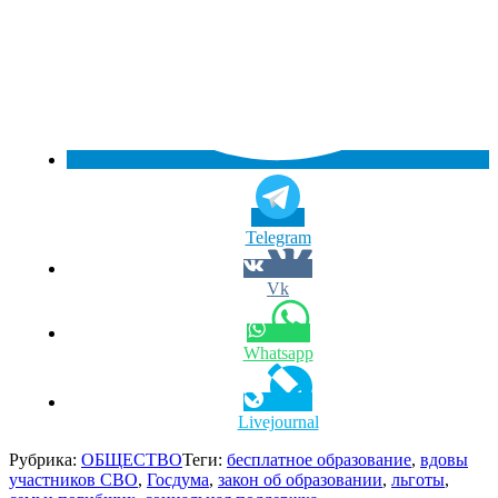
Telegram
Vk
Whatsapp
Livejournal
Рубрика:
ОБЩЕСТВО
Теги:
бесплатное образование
,
вдовы
участников СВО
,
Госдума
,
закон об образовании
,
льготы
,