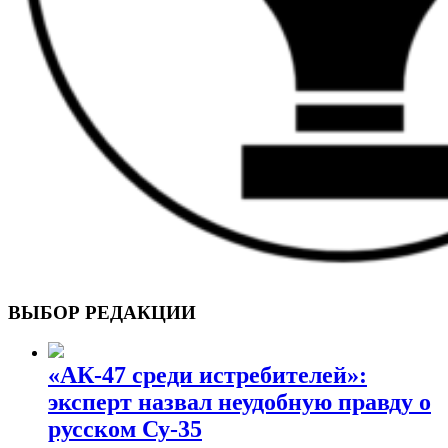
ВОЕННЫЕ СТРАНИЦЫ
СТАТЬИ ВОЕННОЙ ТЕМАТИКИ
ВЫБОР РЕДАКЦИИ
«АК-47 среди истребителей»:
эксперт назвал неудобную правду о
русском Су-35