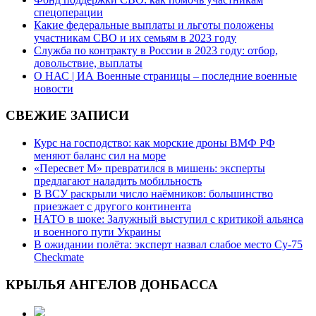
спецоперации
Какие федеральные выплаты и льготы положены
участникам СВО и их семьям в 2023 году
Служба по контракту в России в 2023 году: отбор,
довольствие, выплаты
О НАС | ИА Военные страницы – последние военные
новости
СВЕЖИЕ ЗАПИСИ
Курс на господство: как морские дроны ВМФ РФ
меняют баланс сил на море
«Пересвет М» превратился в мишень: эксперты
предлагают наладить мобильность
В ВСУ раскрыли число наёмников: большинство
приезжает с другого континента
НАТО в шоке: Залужный выступил с критикой альянса
и военного пути Украины
В ожидании полёта: эксперт назвал слабое место Су-75
Checkmate
КРЫЛЬЯ АНГЕЛОВ ДОНБАССА