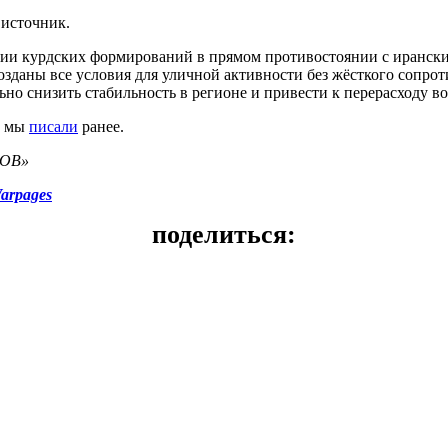
л источник.
нии курдских формирований в прямом противостоянии с иранск
озданы все условия для уличной активности без жёсткого сопро
ьно снизить стабильность в регионе и привести к перерасходу в
, мы
писали
ранее.
НОВ»
arpages
поделиться: