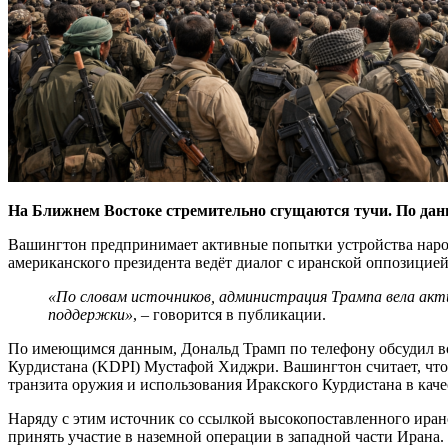
На Ближнем Востоке стремительно сгущаются тучи. По дан
Вашингтон предпринимает активные попытки устройства наро
американского президента ведёт диалог с иранской оппозицие
«По словам источников, администрация Трампа вела акти
поддержки»
, – говорится в публикации.
По имеющимся данным, Дональд Трамп по телефону обсудил во
Курдистана (KDPI) Мустафой Хиджри. Вашингтон считает, что 
транзита оружия и использования Иракского Курдистана в каче
Наряду с этим источник со ссылкой высокопоставленного иран
принять участие в наземной операции в западной части Ирана