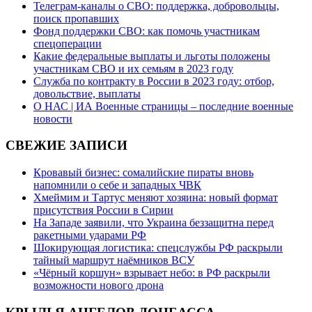
Телеграм-каналы о СВО: поддержка, добровольцы,
поиск пропавших
Фонд поддержки СВО: как помочь участникам
спецоперации
Какие федеральные выплаты и льготы положены
участникам СВО и их семьям в 2023 году
Служба по контракту в России в 2023 году: отбор,
довольствие, выплаты
О НАС | ИА Военные страницы – последние военные
новости
СВЕЖИЕ ЗАПИСИ
Кровавый бизнес: сомалийские пираты вновь
напомнили о себе и западных ЧВК
Хмеймим и Тартус меняют хозяина: новый формат
присутствия России в Сирии
На Западе заявили, что Украина беззащитна перед
ракетными ударами РФ
Шокирующая логистика: спецслужбы РФ раскрыли
тайный маршрут наёмников ВСУ
«Чёрный коршун» взрывает небо: в РФ раскрыли
возможности нового дрона