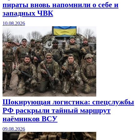
пираты вновь напомнили о себе и
западных ЧВК
10.08.2026
Шокирующая логистика: спецслужбы
РФ раскрыли тайный маршрут
наёмников ВСУ
09.08.2026