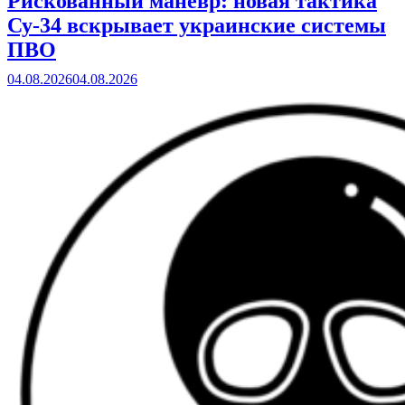
Рискованный манёвр: новая тактика
Су-34 вскрывает украинские системы
ПВО
04.08.2026
04.08.2026