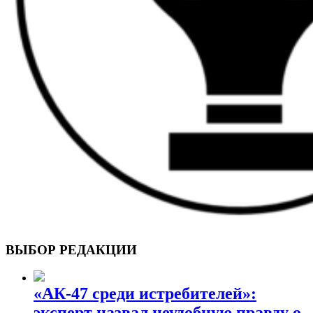
ВОЕННЫЕ СТРАНИЦЫ
СТАТЬИ ВОЕННОЙ ТЕМАТИКИ
ВЫБОР РЕДАКЦИИ
«АК-47 среди истребителей»:
эксперт назвал неудобную правду о