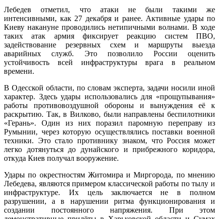
Лебедев отметил, что атаки не были такими же
интенсивными, как 27 декабря и ранее. Активные удары по
Киеву накануне проводились нетипичными волнами. В ходе
таких атак армия фиксирует реакцию систем ПВО,
задействование резервных схем и маршруты выезда
аварийных служб. Это позволило России оценить
устойчивость всей инфраструктуры врага в реальном
времени.
В Одесской области, по словам эксперта, задачи носили иной
характер. Здесь удары использовались для «прощупывания»
работы противовоздушной обороны и вынуждения её к
раскрытию. Так, в Вилково, были направлены беспилотники
«Герань». Один из них поразил паромную переправу из
Румынии, через которую осуществлялись поставки военной
техники. Это стало противнику знаком, что Россия может
легко дотянуться до дунайского и прибрежного коридора,
откуда Киев получал вооружение.
Удары по окрестностям Житомира и Миргорода, по мнению
Лебедева, являются примером классической работы по тылу и
инфраструктуре. Их цель заключается не в полном
разрушении, а в нарушении ритма функционирования и
создании постоянного напряжения. При этом
демонстративные прилёты в Харьковской области и Сумах