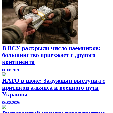
В ВСУ раскрыли число наёмников:
большинство приезжает с другого
континента
06.08.2026
НАТО в шоке: Залужный выступил с
критикой альянса и военного пути
Украины
06.08.2026