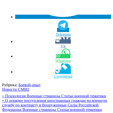
Telegram
Vk
Whatsapp
Livejournal
Рубрика:
Боевой опыт
Новости СМИ2
Навигация
» Психология Военные страницы Статьи военной тематики
» О порядке поступления иностранных граждан на военную
по
службу по контракту в Вооруженные Силы Российской
записям
Федерации Военные страницы Статьи военной тематики