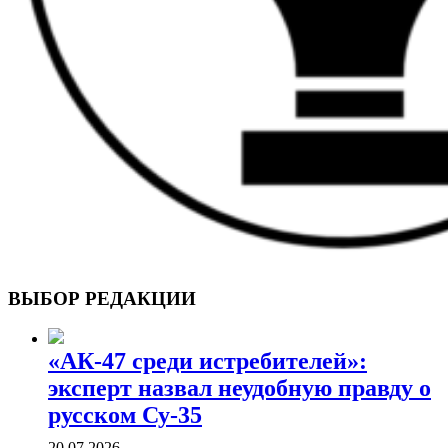
ВОЕННЫЕ СТРАНИЦЫ
СТАТЬИ ВОЕННОЙ ТЕМАТИКИ
ВЫБОР РЕДАКЦИИ
«АК-47 среди истребителей»:
эксперт назвал неудобную правду о
русском Су-35
20.07.2026