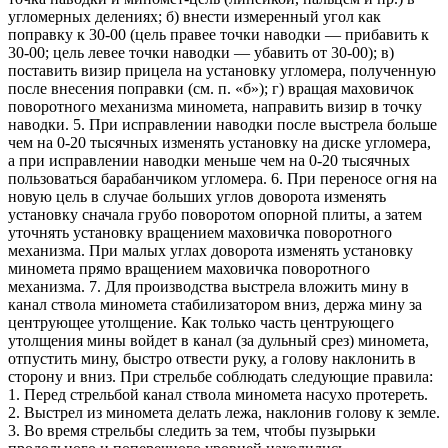
угломерных делениях; б) внести измеренный угол как
поправку к 30-00 (цель правее точки наводки — прибавить к
30-00; цель левее точки наводки — убавить от 30-00); в)
поставить визир прицела на установку угломера, полученную
после внесения поправки (см. п. «б»); г) вращая маховичок
поворотного механизма миномета, направить визир в точку
наводки. 5. При исправлении наводки после выстрела больше
чем на 0-20 тысячных изменять установку на диске угломера,
а при исправлении наводки меньше чем на 0-20 тысячных
пользоваться барабанчиком угломера. 6. При переносе огня на
новую цель в случае больших углов доворота изменять
установку сначала грубо поворотом опорной плиты, а затем
уточнять установку вращением маховичка поворотного
механизма. При малых углах доворота изменять установку
миномета прямо вращением маховичка поворотного
механизма. 7. Для производства выстрела вложить мину в
канал ствола миномета стабилизатором вниз, держа мину за
центрующее утолщение. Как только часть центрующего
утолщения мины войдет в канал (за дульный срез) миномета,
отпустить мину, быстро отвести руку, а голову наклонить в
сторону и вниз. При стрельбе соблюдать следующие правила:
1. Перед стрельбой канал ствола миномета насухо протереть.
2. Выстрел из миномета делать лежа, наклонив голову к земле.
3. Во время стрельбы следить за тем, чтобы пузырьки