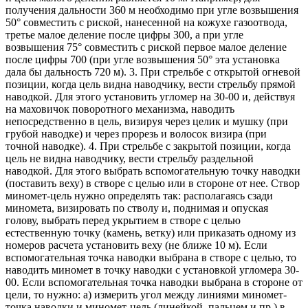
получения дальности 360 м необходимо при угле возвышения
50° совместить с риской, нанесенной на кожухе газоотвода,
третье малое деление после цифры 300, а при угле
возвышения 75° совместить с риской первое малое деление
после цифры 700 (при угле возвышения 50° эта установка
дала бы дальность 720 м). 3. При стрельбе с открытой огневой
позиции, когда цель видна наводчику, вести стрельбу прямой
наводкой. Для этого установить угломер на 30-00 и, действуя
на маховичок поворотного механизма, наводить
непосредственно в цель, визируя через целик и мушку (при
грубой наводке) и через прорезь и волосок визира (при
точной наводке). 4. При стрельбе с закрытой позиции, когда
цель не видна наводчику, вести стрельбу раздельной
наводкой. Для этого выбрать вспомогательную точку наводки
(поставить веху) в створе с целью или в стороне от нее. Створ
миномет-цель нужно определять так: располагаясь сзади
миномета, визировать по стволу и, поднимая и опуская
голову, выбрать перед укрытием в створе с целью
естественную точку (камень, ветку) или приказать одному из
номеров расчета установить веху (не ближе 10 м). Если
вспомогательная точка наводки выбрана в створе с целью, то
наводить миномет в точку наводки с установкой угломера 30-
00. Если вспомогательная точка наводки выбрана в стороне от
цели, то нужно: а) измерить угол между линиями миномет-
точка наводки и миномет-цель (линейкой, пальцем и пр.) в