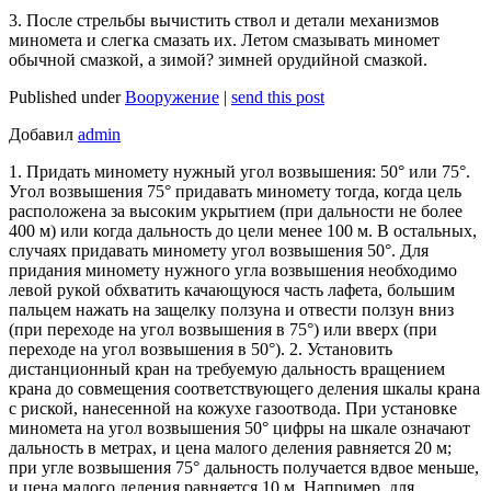
3. После стрельбы вычистить ствол и детали механизмов
миномета и слегка смазать их. Летом смазывать миномет
обычной смазкой, а зимой? зимней орудийной смазкой.
Published under
Вооружение
|
send this post
Добавил
admin
1. Придать миномету нужный угол возвышения: 50° или 75°.
Угол возвышения 75° придавать миномету тогда, когда цель
расположена за высоким укрытием (при дальности не более
400 м) или когда дальность до цели менее 100 м. В остальных,
случаях придавать миномету угол возвышения 50°. Для
придания миномету нужного угла возвышения необходимо
левой рукой обхватить качающуюся часть лафета, большим
пальцем нажать на защелку ползуна и отвести ползун вниз
(при переходе на угол возвышения в 75°) или вверх (при
переходе на угол возвышения в 50°). 2. Установить
дистанционный кран на требуемую дальность вращением
крана до совмещения соответствующего деления шкалы крана
с риской, нанесенной на кожухе газоотвода. При установке
миномета на угол возвышения 50° цифры на шкале означают
дальность в метрах, и цена малого деления равняется 20 м;
при угле возвышения 75° дальность получается вдвое меньше,
и цена малого деления равняется 10 м. Например, для