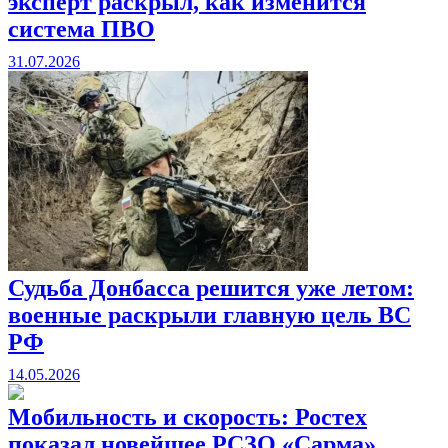
эксперт раскрыл, как изменится
система ПВО
31.07.2026
Судьба Донбасса решится уже летом:
военные раскрыли главную цель ВС
РФ
14.05.2026
Мобильность и скорость: Ростех
показал новейшее РСЗО «Сарма»