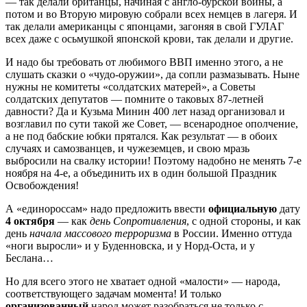
— так делали британцы, начиная с англо-бурской войны, а
потом и во Вторую мировую собрали всех немцев в лагеря. И
так делали американцы с японцами, загоняя в свой ГУЛАГ
всех даже с осьмушкой японской крови, так делали и другие.
И надо бы требовать от любимого ВВП именно этого, а не
слушать сказки о «чудо-оружии», да сопли размазывать. Ныне
нужны не комитеты «солдатских матерей», а Советы
солдатских депутатов — помните о таковых 87-летней
давности? Да и Кузьма Минин 400 лет назад организовал и
возглавил по сути такой же Совет, — всенародное ополчение,
а не под бабские юбки прятался. Как результат — в обоих
случаях и самозванцев, и чужеземцев, и свою мразь
выбросили на свалку истории! Поэтому надобно не менять 7-е
ноября на 4-е, а объединить их в один большой Праздник
Освобождения!
А «единороссам» надо предложить ввести
официальную
дату
4 октября
— как
день Сопротивления
, с одной стороны, и как
день
начала массового терроризма
в России. Именно оттуда
«ноги выросли» и у Буденновска, и у Норд-Оста, и у
Беслана…
Но для всего этого не хватает одной «малости» — народа,
соответствующего задачам момента! И только
организованный
народ может разобраться не только с