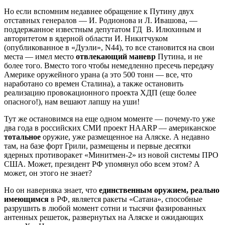
Но если вспомним недавнее обращение к Путину двух
отставных генералов — И. Родионова и Л. Ивашова, —
поддержанное известным депутатом ГД В. Илюхиным и
авторитетом в ядерной области И. Никитчуком
(опубликованное в «Дуэли», N44), то все становится на свои
места — имел место
отвлекающий маневр
Путина, и не
более того. Вместо того чтобы немедленно пресечь передачу
Америке оружейного урана (а это 500 тонн — все, что
наработано со времен Сталина), а также остановить
реализацию провокационного проекта ХДП (еще более
опасного!), нам вешают лапшу на уши!
Тут же остановимся на еще одном моменте — почему-то уже
два года в российских СМИ проект HAARP — американское
тотальное
оружие, уже размещенное на Аляске. А недавно
там, на базе форт Грили, размещены и первые десятки
ядерных противоракет «Минитмен-2» из новой системы ПРО
США. Может, президент РФ упомянул обо всем этом? А
может, он этого не знает?
Но он наверняка знает, что
единственным оружием, реально
имеющимся
в РФ, является ракеты «Сатана», способные
разрушить в любой момент сотни и тысячи фазированных
антенных решеток, развернутых на Аляске и ожидающих