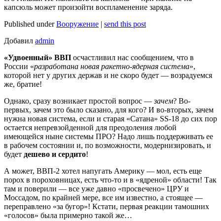
капсюль может произойти воспламенение заряда.
Published under
Вооружение
|
send this post
Добавил
admin
«Удвоенный» ВВП
осчастливил нас сообщением, что в
России «
разработана новая ракетно-ядерная система
»,
которой нет у других держав и не скоро будет — возрадуемся
же, братие!
Однако, сразу возникает простой вопрос —
зачем
? Во-
первых, зачем это было сказано, для кого? И во-вторых, зачем
нужна новая система, если и старая «Сатана» SS-18 до сих пор
остается непревзойденной для преодоления любой
имеющейся ныне системы ПРО? Надо лишь поддерживать ее
в рабочем состоянии и, по возможности, модернизировать, и
будет
дешево и
сердито
!
А может, ВВП-2 хотел напугать Америку — мол, есть еще
порох в пороховницах, есть что-то и в «ядреной» области! Так
там и поверили — все уже давно «просвечено» ЦРУ и
Моссадом, по крайней мере, все им известно, а стоящее —
переправлено «за бугор»! Кстати, первая реакции тамошних
«голосов» была примерно такой же…