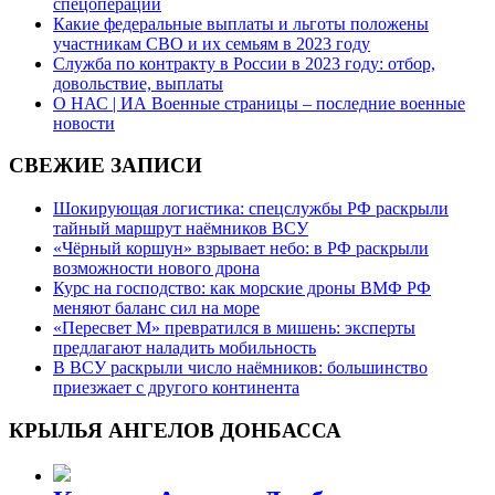
спецоперации
Какие федеральные выплаты и льготы положены
участникам СВО и их семьям в 2023 году
Служба по контракту в России в 2023 году: отбор,
довольствие, выплаты
О НАС | ИА Военные страницы – последние военные
новости
СВЕЖИЕ ЗАПИСИ
Шокирующая логистика: спецслужбы РФ раскрыли
тайный маршрут наёмников ВСУ
«Чёрный коршун» взрывает небо: в РФ раскрыли
возможности нового дрона
Курс на господство: как морские дроны ВМФ РФ
меняют баланс сил на море
«Пересвет М» превратился в мишень: эксперты
предлагают наладить мобильность
В ВСУ раскрыли число наёмников: большинство
приезжает с другого континента
КРЫЛЬЯ АНГЕЛОВ ДОНБАССА