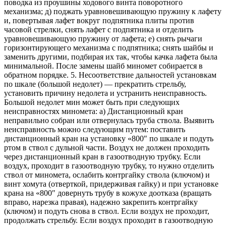
поводка из проушины ходового винта поворотного
механизма; д) поджать уравновешивающую пружину к лафету
и, повертывая лафет вокруг подпятника плиты против
часовой стрелки, снять лафет с подпятника и отделить
уравновешивающую пружину от лафета; е) снять рычаги
горизонтирующего механизма с подпятника; снять шайбы и
заменить другими, подбирая их так, чтобы качка лафета была
минимальной. После замены шайб миномет собирается в
обратном порядке. 5. Несоответствие дальностей установкам
по шкале (большой недолет) — прекратить стрельбу,
установить причину недолета и устранить неисправность.
Большой недолет мин может быть при следующих
неисправностях миномета: а) Дистанционный кран
неправильно собран или отвернулась труба ствола. Выявить
неисправность можно следующим путем: поставить
дистанционный кран на установку «800″ по шкале и подуть
ртом в ствол с дульной части. Воздух не должен проходить
через дистанционный кран в газоотводную трубку. Если
воздух, проходит в газоотводную трубку, то нужно отделить
ствол от миномета, ослабить контргайку ствола (ключом) и
винт хомута (отверткой, придерживая гайку) и при установке
крана на «800″ довернуть трубу в кожухе доотказа (вращать
вправо, нарезка правая), надежно закрепить контргайку
(ключом) и подуть снова в ствол. Если воздух не проходит,
продолжать стрельбу. Если воздух проходит в газоотводную