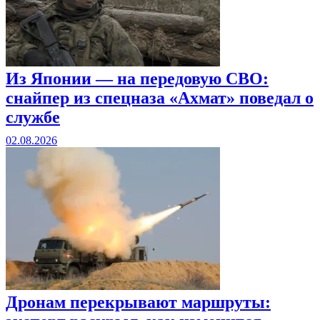
Из Японии — на передовую СВО:
снайпер из спецназа «Ахмат» поведал о
службе
02.08.2026
Дронам перекрывают маршруты: