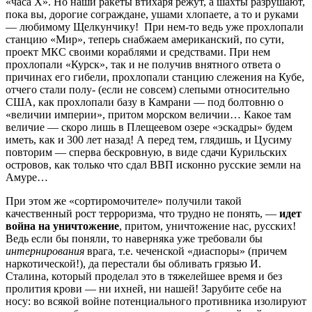
«часа Х». Но наши ракеты втихаря режут, а шахты разрушают,
пока вы, дорогие сограждане, ушами хлопаете, а то и руками
— любимому Щелкунчику! При нем-то ведь уже прохлопали
станцию «Мир», теперь снабжаем американский, по сути,
проект МКС своими кораблями и средствами. При нем
прохлопали «Курск», так и не получив внятного ответа о
причинах его гибели, прохлопали станцию слежения на Кубе,
отчего стали полу- (если не совсем) слепыми относительно
США, как прохлопали базу в Камрани — под болтовню о
«величии империи», притом морском величии… Какое там
величие — скоро лишь в Плещеевом озере «эскадры» будем
иметь, как и 300 лет назад! А перед тем, глядишь, и Цусиму
повторим — сперва бескровную, в виде сдачи Курильских
островов, как только что сдал ВВП исконно русские земли на
Амуре…
При этом же «сортиромочителе» получили такой
качественный рост терроризма, что трудно не понять, —
идет
война на уничтожение
, притом, уничтожение нас, русских!
Ведь если бы поняли, то наверняка уже требовали бы
интернирования
врага, т.е. чеченской «диаспоры» (причем
наркотической!), да перестали бы обливать грязью И.
Сталина, который проделал это в тяжелейшее время и без
пролития крови — ни ихней, ни нашей! Зарубите себе на
носу: во всякой войне потенциального противника изолируют