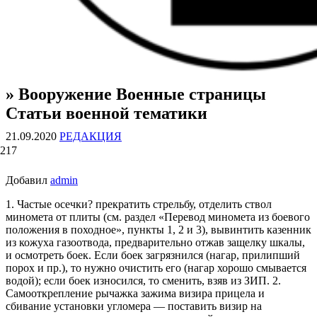
» Вооружение Военные страницы
ВОЕННЫЕ СТРАНИЦЫ
СТАТЬИ ВОЕННОЙ ТЕМАТИКИ
Статьи военной тематики
21.09.2020
РЕДАКЦИЯ
217
Добавил
admin
1. Частые осечки? прекратить стрельбу, отделить ствол
миномета от плиты (см. раздел «Перевод миномета из боевого
положения в походное», пункты 1, 2 и 3), вывинтить казенник
из кожуха газоотвода, предварительно отжав защелку шкалы,
и осмотреть боек. Если боек загрязнился (нагар, прилипший
порох и пр.), то нужно очистить его (нагар хорошо смывается
водой); если боек износился, то сменить, взяв из ЗИП. 2.
Самооткрепление рычажка зажима визира прицела и
сбивание установки угломера — поставить визир на