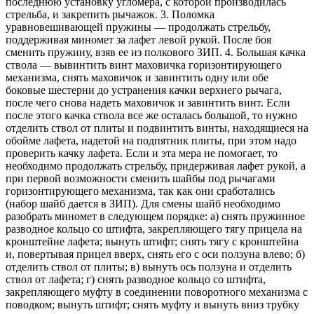
последнюю установку угломера, с которой производилась
стрельба, и закрепить рычажок. 3. Поломка
уравновешивающей пружины — продолжать стрельбу,
поддерживая миномет за лафет левой рукой. После боя
сменить пружину, взяв ее из полкового ЗИП. 4. Большая качка
ствола — вывинтить винт маховичка горизонтирующего
механизма, снять маховичок и завинтить одну или обе
боковые шестерни до устранения качки верхнего рычага,
после чего снова надеть маховичок и завинтить винт. Если
после этого качка ствола все же осталась большой, то нужно
отделить ствол от плиты и подвинтить винты, находящиеся на
обойме лафета, надетой на подпятник плиты, при этом надо
проверить качку лафета. Если и эта мера не помогает, то
необходимо продолжать стрельбу, придерживая лафет рукой, а
при первой возможности сменить шайбы под рычагами
горизонтирующего механизма, так как они сработались
(набор шайб дается в ЗИП). Для смены шайб необходимо
разобрать миномет в следующем порядке: а) снять пружинное
разводное кольцо со штифта, закрепляющего тягу прицела на
кронштейне лафета; вынуть штифт; снять тягу с кронштейна
и, повертывая прицел вверх, снять его с оси ползуна влево; б)
отделить ствол от плиты; в) вынуть ось ползуна и отделить
ствол от лафета; г) снять разводное кольцо со штифта,
закрепляющего муфту в соединении поворотного механизма с
поводком; вынуть штифт; снять муфту и вынуть вниз трубку