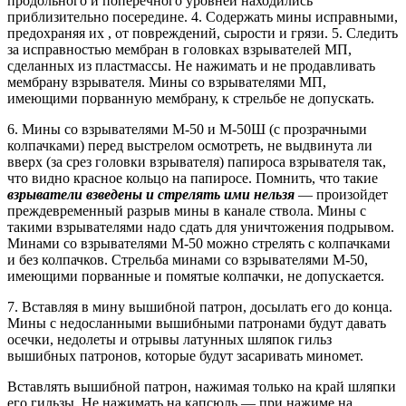
продольного и поперечного уровней находились
приблизительно посередине. 4. Содержать мины исправными,
предохраняя их , от повреждений, сырости и грязи. 5. Следить
за исправностью мембран в головках взрывателей МП,
сделанных из пластмассы. Не нажимать и не продавливать
мембрану взрывателя. Мины со взрывателями МП,
имеющими порванную мембрану, к стрельбе не допускать.
6. Мины со взрывателями М-50 и М-50Ш (с прозрачными
колпачками) перед выстрелом осмотреть, не выдвинута ли
вверх (за срез головки взрывателя) папироса взрывателя так,
что видно красное кольцо на папиросе. Помнить, что такие
взрыватели взведены и стрелять ими нельзя
— произойдет
преждевременный разрыв мины в канале ствола. Мины с
такими взрывателями надо сдать для уничтожения подрывом.
Минами со взрывателями М-50 можно стрелять с колпачками
и без колпачков. Стрельба минами со взрывателями М-50,
имеющими порванные и помятые колпачки, не допускается.
7. Вставляя в мину вышибной патрон, досылать его до конца.
Мины с недосланными вышибными патронами будут давать
осечки, недолеты и отрывы латунных шляпок гильз
вышибных патронов, которые будут засаривать миномет.
Вставлять вышибной патрон, нажимая только на край шляпки
его гильзы. Не нажимать на капсюль — при нажиме на