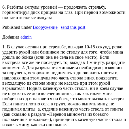
6. Разбиты ампулы уровней — продолжать стрельбу,
горизонтируя диск прицела на-глаз. При первой возможности
поставить новые ампулы
Published under
Вооружение
|
send this post
Добавил
admin
1. В случае осечки при стрельбе, выждав 10-15 секунд, резко
ударить рукой или банником по стволу для того, чтобы мина
дошла до бойка (если она не села на свое место). Если
выстрела все же не последует, то, выждав 1 минуту, разрядить
миномет. 2. Для разряжания миномета необходимо, взявшись
за поручень, осторожно поднимать заднюю часть плиты и,
наклоняя при этом дульную часть ствола вниз, подхватить
выходящую из ствола мину, не касаясь при этом рукой
взрывателя. Подняв казенную часть ствола, ни в коем случае
не опускать ее до извлечения мины, так как иначе мина
пойдет назад и наколется на боек, что может вызвать выстрел.
Если плита плотно села в грунт, можно вынуть мину, не
поднимая плиты, а, отделив казенную часть ствола от плиты
(как сказано в разделе «Перевод миномета из боевого
положения в походное»), приподнять казенную часть ствола и
извлечь мину, как сказано выше.