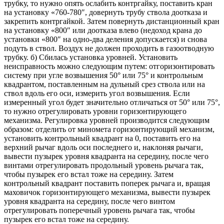
трубку, то нужно опять ослабить контргайку, поставить кран
на установку «760-780″, довернуть трубу ствола доотказа и
закрепить контргайкой. Затем повернуть дистанционный кран
на установку «800″ или доотказа влево (недоход крана до
установки «800″ на одно-два деления допускается) и снова
подуть в ствол. Воздух не должен проходить в газоотводную
трубку. б) Сбилась установка уровней. Установить
неисправность можно следующим путем: отгоризонтировать
систему при угле возвышения 50° или 75° и контрольным
квадрантом, поставленным на дульный срез ствола или на
ствол вдоль его оси, измерить угол возвышения. Если
измеренный угол будет значительно отличаться от 50° или 75°,
то нужно отрегулировать уровни горизонтирующего
механизма. Регулировка уровней производится следующим
образом: отделить от миномета горизонтирующий механизм,
установить контрольный квадрант на 0, поставить его на
верхний рычаг вдоль оси последнего и, наклоняя рычаги,
вывести пузырек уровня квадранта на середину, после чего
винтами отрегулировать продольный уровень рычага так,
чтобы пузырек его встал тоже на середину. Затем
контрольный квадрант поставить поперек рычага и, вращая
маховичок горизонтирующего механизма, вывести пузырек
уровня квадранта на середину, после чего винтом
отрегулировать поперечный уровень рычага так, чтобы
пузырек его встал тоже на середину.