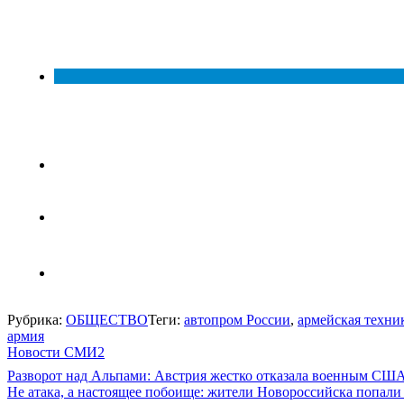
Рубрика:
ОБЩЕСТВО
Теги:
автопром России
,
армейская техни
армия
Новости СМИ2
Навигация
Разворот над Альпами: Австрия жестко отказала военным СШ
Не атака, а настоящее побоище: жители Новороссийска попал
по