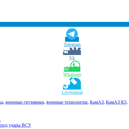
Telegram
Vk
Whatsapp
Livejournal
ка
,
военные грузовики
,
военные технологии
,
КамАЗ
,
КамАЗ К5
,
А
и под удары ВСУ