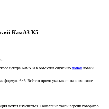
ский КамАЗ К5
о.
ского центра КамАЗа в объектив случайно
попал
новый
ая формула 6×6. Всё это прямо указывает на возможное
ация может измениться. Появление такой версии говорит о