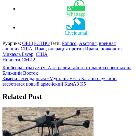
Whatsapp
Livejournal
Рубрика:
ОБЩЕСТВО
Теги:
Politico
,
Австрия
,
военная
авиация США
,
Иран
,
операция против Ирана
,
полковник
Михаэль Бауэр
,
США
Новости СМИ2
Навигация
Канберра страхуется: Австралия тайно отправила военных на
Ближний Восток
по
Замена легендарным «Мустангам»: в Казани случайно
записям
засветился новый армейский КамАЗ К5
Related Post