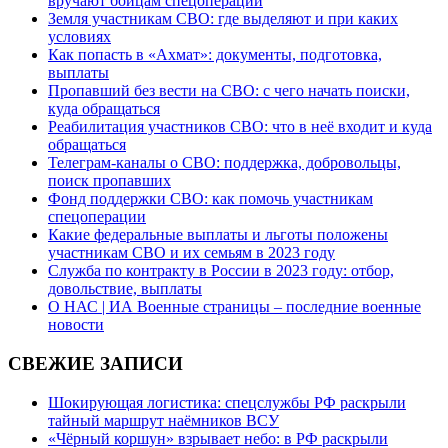
вручают бойцам спецоперации
Земля участникам СВО: где выделяют и при каких
условиях
Как попасть в «Ахмат»: документы, подготовка,
выплаты
Пропавший без вести на СВО: с чего начать поиски,
куда обращаться
Реабилитация участников СВО: что в неё входит и куда
обращаться
Телеграм-каналы о СВО: поддержка, добровольцы,
поиск пропавших
Фонд поддержки СВО: как помочь участникам
спецоперации
Какие федеральные выплаты и льготы положены
участникам СВО и их семьям в 2023 году
Служба по контракту в России в 2023 году: отбор,
довольствие, выплаты
О НАС | ИА Военные страницы – последние военные
новости
СВЕЖИЕ ЗАПИСИ
Шокирующая логистика: спецслужбы РФ раскрыли
тайный маршрут наёмников ВСУ
«Чёрный коршун» взрывает небо: в РФ раскрыли