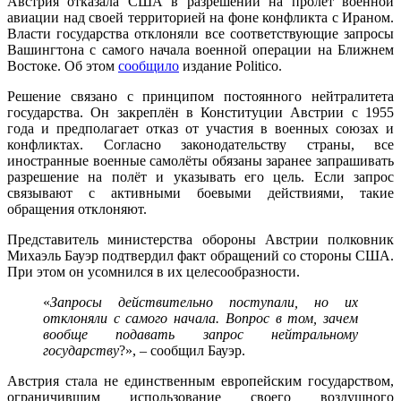
Австрия отказала США в разрешении на пролёт военной
авиации над своей территорией на фоне конфликта с Ираном.
Власти государства отклоняли все соответствующие запросы
Вашингтона с самого начала военной операции на Ближнем
Востоке. Об этом
сообщило
издание Politico.
Решение связано с принципом постоянного нейтралитета
государства. Он закреплён в Конституции Австрии с 1955
года и предполагает отказ от участия в военных союзах и
конфликтах. Согласно законодательству страны, все
иностранные военные самолёты обязаны заранее запрашивать
разрешение на полёт и указывать его цель. Если запрос
связывают с активными боевыми действиями, такие
обращения отклоняют.
Представитель министерства обороны Австрии полковник
Михаэль Бауэр подтвердил факт обращений со стороны США.
При этом он усомнился в их целесообразности.
«
Запросы действительно поступали, но их
отклоняли с самого начала. Вопрос в том, зачем
вообще подавать запрос нейтральному
государству
?», – сообщил Бауэр.
Австрия стала не единственным европейским государством,
ограничившим использование своего воздушного