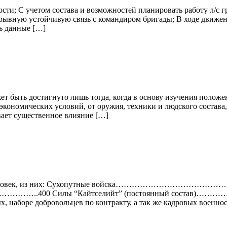
ости; С учетом состава и возможностей планировать работу л/с 
рывную устойчивую связь с командиром бригады; В ходе движени
ь данные […]
т быть достигнуто лишь тогда, когда в основу изучения полож
экономических условий, от оружия, техники и людского состава,
вает существенное влияние […]
 человек, из них: Сухопутные войска……………………………………..41
400 Силы “Кайтселийт” (постоянный состав)…………….200
ых, наборе добровольцев по контракту, а так же кадровых вое