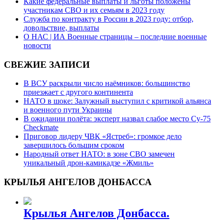
Какие федеральные выплаты и льготы положены
участникам СВО и их семьям в 2023 году
Служба по контракту в России в 2023 году: отбор,
довольствие, выплаты
О НАС | ИА Военные страницы – последние военные
новости
СВЕЖИЕ ЗАПИСИ
В ВСУ раскрыли число наёмников: большинство
приезжает с другого континента
НАТО в шоке: Залужный выступил с критикой альянса
и военного пути Украины
В ожидании полёта: эксперт назвал слабое место Су-75
Checkmate
Приговор лидеру ЧВК «Ястреб»: громкое дело
завершилось большим сроком
Народный ответ НАТО: в зоне СВО замечен
уникальный дрон-камикадзе «Жмиль»
КРЫЛЬЯ АНГЕЛОВ ДОНБАССА
Крылья Ангелов Донбасса.