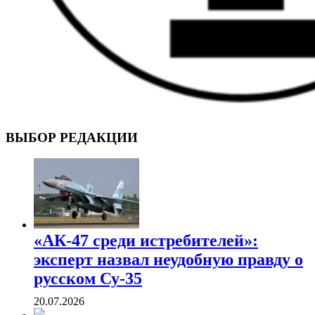
ВОЕННЫЕ СТРАНИЦЫ
СТАТЬИ ВОЕННОЙ ТЕМАТИКИ
ВЫБОР РЕДАКЦИИ
«АК-47 среди истребителей»:
эксперт назвал неудобную правду о
русском Су-35
20.07.2026