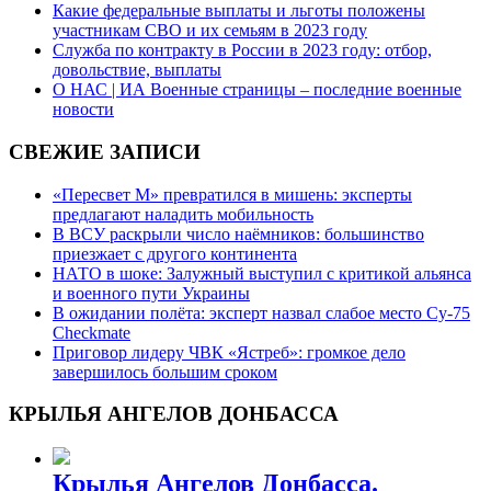
Какие федеральные выплаты и льготы положены
участникам СВО и их семьям в 2023 году
Служба по контракту в России в 2023 году: отбор,
довольствие, выплаты
О НАС | ИА Военные страницы – последние военные
новости
СВЕЖИЕ ЗАПИСИ
«Пересвет М» превратился в мишень: эксперты
предлагают наладить мобильность
В ВСУ раскрыли число наёмников: большинство
приезжает с другого континента
НАТО в шоке: Залужный выступил с критикой альянса
и военного пути Украины
В ожидании полёта: эксперт назвал слабое место Су-75
Checkmate
Приговор лидеру ЧВК «Ястреб»: громкое дело
завершилось большим сроком
КРЫЛЬЯ АНГЕЛОВ ДОНБАССА
Крылья Ангелов Донбасса.