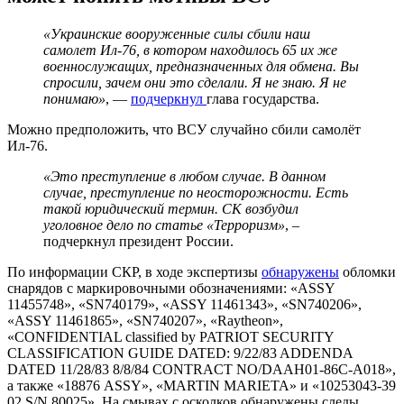
«Украинские вооруженные силы сбили наш
самолет Ил-76, в котором находилось 65 их же
военнослужащих, предназначенных для обмена. Вы
спросили, зачем они это сделали. Я не знаю. Я не
понимаю»
, —
подчеркнул
глава государства.
Можно предположить, что ВСУ случайно сбили самолёт
Ил-76.
«Это преступление в любом случае. В данном
случае, преступление по неосторожности. Есть
такой юридический термин. СК возбудил
уголовное дело по статье «Терроризм»
, –
подчеркнул президент России.
По информации СКР, в ходе экспертизы
обнаружены
обломки
снарядов с маркировочными обозначениями: «ASSY
11455748», «SN740179», «ASSY 11461343», «SN740206»,
«ASSY 11461865», «SN740207», «Raytheon»,
«CONFIDENTIAL classified by PATRIOT SECURITY
CLASSIFICATION GUIDE DATED: 9/22/83 ADDENDA
DATED 11/28/83 8/8/84 CONTRACT NO/DAAH01-86C-A018»,
а также «18876 ASSY», «MARTIN MARIETA» и «10253043-39
02 S/N 80025». На смывах с осколков обнаружены следы