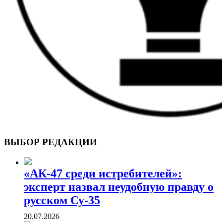
ВОЕННЫЕ СТРАНИЦЫ
СТАТЬИ ВОЕННОЙ ТЕМАТИКИ
ВЫБОР РЕДАКЦИИ
«АК-47 среди истребителей»:
эксперт назвал неудобную правду о
русском Су-35
20.07.2026