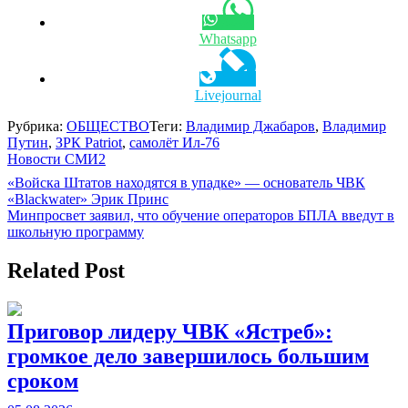
Whatsapp
Livejournal
Рубрика:
ОБЩЕСТВО
Теги:
Владимир Джабаров
,
Владимир
Путин
,
ЗРК Patriot
,
самолёт Ил-76
Новости СМИ2
Навигация
«Войска Штатов находятся в упадке» — основатель ЧВК
«Blackwater» Эрик Принс
по
Минпросвет заявил, что обучение операторов БПЛА введут в
записям
школьную программу
Related Post
Приговор лидеру ЧВК «Ястреб»:
громкое дело завершилось большим
сроком