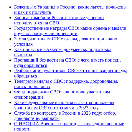
Беженцы с Украины в Россию: какие льготы положены
и как их получить
Бронеавтомобили России, которые успешно
используются на СВО
Государственные награды СВО: какие ордена и медали
вручают бойцам спецоперации
Земля участникам СВО: где выделяют и при каких
условиях
Как попасть в «Ахмат»: документы, подготовка,
выплаты
Пропавший без вести на СВО: с чего начать поиски,
куда обращаться
Реабилитация участников СВО: что в неё входит и куда
обращаться
Телеграм-каналы о СВО: поддержка, добровольцы,
поиск пропавших
Фонд поддержки СВО: как помочь участникам
спецоперации
Какие федеральные выплаты и льготы положены
участникам СВО и их семьям в 2023 году
Служба по контракту в России в 2023 году: отбор,
довольствие, выплаты
О НАС | ИА Военные страницы – последние военные
новости