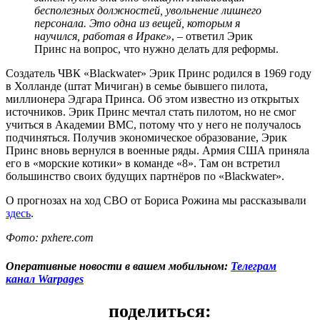
бесполезных должностей, увольнение лишнего
персонала. Это одна из вещей, которым я
научился, работая в Ираке»
, – ответил Эрик
Принс на вопрос, что нужно делать для реформы.
Создатель ЧВК «Blackwater» Эрик Принс родился в 1969 году
в Холланде (штат Мичиган) в семье бывшего пилота,
миллионера Эдгара Принса. Об этом известно из открытых
источников. Эрик Принс мечтал стать пилотом, но не смог
учиться в Академии ВМС, потому что у него не получалось
подчиняться. Получив экономическое образование, Эрик
Принс вновь вернулся в военные ряды. Армия США приняла
его в «морские котики» в команде «8». Там он встретил
большинство своих будущих партнёров по «Blackwater».
О прогнозах на ход СВО от Бориса Рожина мы рассказывали
здесь
.
Фото: pxhere.com
Оперативные новости в вашем мобильном:
Телеграм
канал Warpages
поделиться: