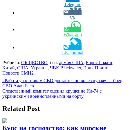
Telegram
Vk
Whatsapp
Livejournal
Рубрика:
ОБЩЕСТВО
Теги:
армия США
,
Борис Рожин
,
Китай
,
США
,
Украина
,
ЧВК Blackwater
,
Эрик Принс
Новости СМИ2
Навигация
«Работа участникам СВО достаётся по воле случая» — боец
СВО Алан Баев
по
Следственный комитет оценил крушение Ил-74 с
записям
украинскими военнопленными на борту
Related Post
Курс на господство: как морские