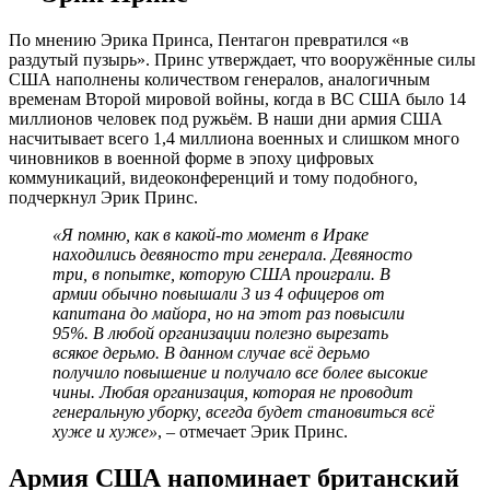
По мнению Эрика Принса, Пентагон превратился «в
раздутый пузырь». Принс утверждает, что вооружённые силы
США наполнены количеством генералов, аналогичным
временам Второй мировой войны, когда в ВС США было 14
миллионов человек под ружьём. В наши дни армия США
насчитывает всего 1,4 миллиона военных и слишком много
чиновников в военной форме в эпоху цифровых
коммуникаций, видеоконференций и тому подобного,
подчеркнул Эрик Принс.
«Я помню, как в какой-то момент в Ираке
находились девяносто три генерала. Девяносто
три, в попытке, которую США проиграли. В
армии обычно повышали 3 из 4 офицеров от
капитана до майора, но на этот раз повысили
95%. В любой организации полезно вырезать
всякое дерьмо. В данном случае всё дерьмо
получило повышение и получало все более высокие
чины. Любая организация, которая не проводит
генеральную уборку, всегда будет становиться всё
хуже и хуже»
, – отмечает Эрик Принс.
Армия США напоминает британский