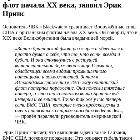
флот начала ХХ века, заявил Эрик
Принс
Основатель ЧВК «Blackwater» сравнивает Вооружённые силы
США с британским флотом начала ХХ века. Он говорит, что в
XIX веке Великобритания была владычицей морей.
«Затем британский флот разжирел и обленился и
просто думал о себе, что то, что есть, всегда и
будет. И они столкнулись с растущей
континентальной державой в лице Германии,
обладающей всеми видами промышленного
потенциала и возможностей. Затем в
Ютландском сражении в 1916 году британский
флот потерпел поражение. Они понесли тяжёлые
потери, и это стало началом конца Британской
империи и её влияния. Точно так же у нас теперь
есть ВМС США, которые очень предсказуемы и
очень привязаны к старым способам ведения дел»
,
— провёл параллели руководитель американской
ЧВК.
Эрик Принс считает, что выполняя задачи возле Тайваня,
ВМС США потерпят поражение. Это означает гибель тысяч