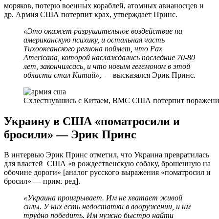
моряков, потерю военных кораблей, атомных авианосцев и
др. Армия США потерпит крах, утверждает Принс.
«Это окажет разрушительное воздействие на
американскую психику, и остальная часть
Тихоокеанского региона поймет, что Pax
Americana, которой наслаждались последние 70-80
лет, закончилсась, и что новым гегемоном в этой
области стал Китай»
, — высказался Эрик Принс.
Схлестнувшись с Китаем, ВМС США потерпит поражен
Украину в США «поматросили и
бросили» — Эрик Принс
В интервью Эрик Принс отметил, что Украина превратилась
для властей США «в рождественскую собаку, брошенную на
обочине дороги» [аналог русского выражения «поматросил и
бросил» — прим. ред].
«Украина проигрывает. Им не хватает живой
силы. У них есть недостатки в вооружении, и им
трудно победить. Им нужно быстро найти