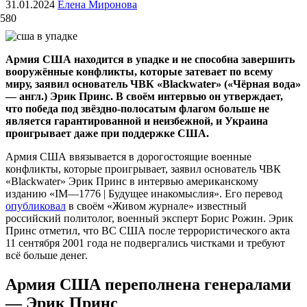
31.01.2024
Елена Миронова
580
Армия США находится в упадке и не способна завершить
вооружённые конфликты, которые затевает по всему
миру, заявил основатель ЧВК «Blackwater» («Чёрная вода»
— англ.) Эрик Принс. В своём интервью он утверждает,
что победа под звёздно-полосатым флагом больше не
является гарантированной и неизбежной, и Украина
проигрывает даже при поддержке США.
Армия США ввязывается в дорогостоящие военные
конфликты, которые проигрывает, заявил основатель ЧВК
«Blackwater» Эрик Принс в интервью американскому
изданию «IM—1776 | Будущее инакомыслия». Его перевод
опубликовал
в своём «Живом журнале» известный
российский политолог, военный эксперт Борис Рожин. Эрик
Принс отметил, что ВС США после террористического акта
11 сентября 2001 года не подвергались чистками и требуют
всё больше денег.
Армия США переполнена генералами
— Эрик Принс