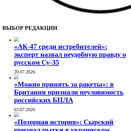
ВОЕННЫЕ СТРАНИЦЫ
СТАТЬИ ВОЕННОЙ ТЕМАТИКИ
ВЫБОР РЕДАКЦИИ
«АК-47 среди истребителей»:
эксперт назвал неудобную правду о
русском Су-35
20.07.2026
«Можно принять за ракеты»: в
Британии признали неуловимость
российских БПЛА
03.07.2026
«Позорная история»: Сырский
признал пытки в украинском