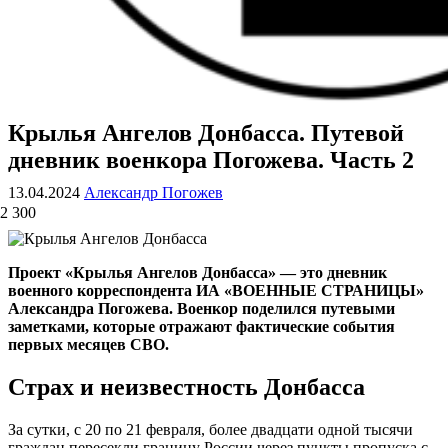
Крылья Ангелов Донбасса. Путевой
ВОЕННЫЕ СТРАНИЦЫ
СТАТЬИ ВОЕННОЙ ТЕМАТИКИ
дневник военкора Погожева. Часть 2
13.04.2024
Александр Погожев
2 300
Проект «Крылья Ангелов Донбасса» — это дневник
военного корреспондента ИА «ВОЕННЫЕ СТРАНИЦЫ»
Александра Погожева. Военкор поделился путевыми
заметками, которые отражают фактические события
первых месяцев СВО.
Страх и неизвестность Донбасса
За сутки, с 20 по 21 февраля, более двадцати одной тысячи
граждан пересекли границу России через пункты пропуска с