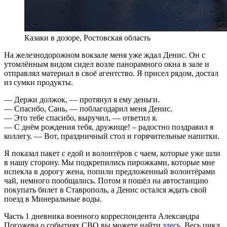
Казаки в дозоре, Ростовская область
На железнодорожном вокзале меня уже ждал Денис. Он с
утомлённым видом сидел возле панорамного окна в зале и
отправлял материал в своё агентство. Я присел рядом, достал
из сумки продукты.
— Держи должок, — протянул я ему деньги.
— Спасибо, Сань, — поблагодарил меня Денис.
— Это тебе спасибо, выручил, — ответил я.
— С днём рождения тебя, дружище! – радостно поздравил я
коллегу. — Вот, праздничный стол и горячительные напитки.
Я показал пакет с едой и волонтёров с чаем, которые уже шли
в нашу сторону. Мы подкрепились пирожками, которые мне
испекла в дорогу жена, попили предложенный волонтёрами
чай, немного пообщались. Потом я пошёл на автостанцию
покупать билет в Ставрополь, а Денис остался ждать свой
поезд в Минеральные воды.
Часть 1 дневника военного корреспондента Александра
Погожева о событиях СВО вы можете найти
здесь
. Весь цикл