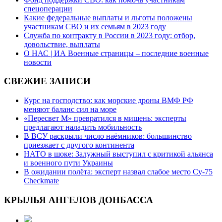
спецоперации
Какие федеральные выплаты и льготы положены
участникам СВО и их семьям в 2023 году
Служба по контракту в России в 2023 году: отбор,
довольствие, выплаты
О НАС | ИА Военные страницы – последние военные
новости
СВЕЖИЕ ЗАПИСИ
Курс на господство: как морские дроны ВМФ РФ
меняют баланс сил на море
«Пересвет М» превратился в мишень: эксперты
предлагают наладить мобильность
В ВСУ раскрыли число наёмников: большинство
приезжает с другого континента
НАТО в шоке: Залужный выступил с критикой альянса
и военного пути Украины
В ожидании полёта: эксперт назвал слабое место Су-75
Checkmate
КРЫЛЬЯ АНГЕЛОВ ДОНБАССА