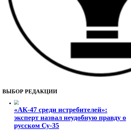
ВОЕННЫЕ СТРАНИЦЫ
СТАТЬИ ВОЕННОЙ ТЕМАТИКИ
ВЫБОР РЕДАКЦИИ
«АК-47 среди истребителей»:
эксперт назвал неудобную правду о
русском Су-35