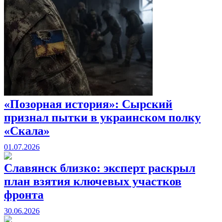
«Позорная история»: Сырский
признал пытки в украинском полку
«Скала»
01.07.2026
Славянск близко: эксперт раскрыл
план взятия ключевых участков
фронта
30.06.2026