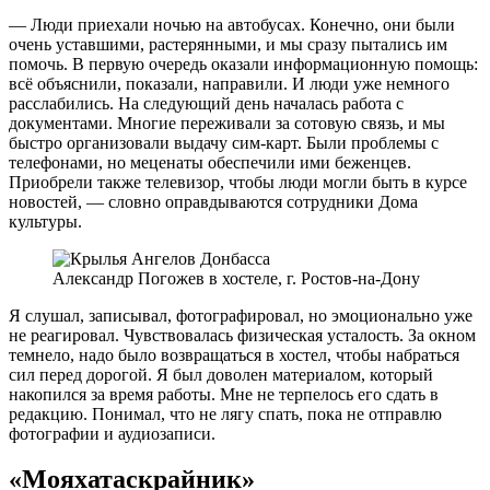
— Люди приехали ночью на автобусах. Конечно, они были
очень уставшими, растерянными, и мы сразу пытались им
помочь. В первую очередь оказали информационную помощь:
всё объяснили, показали, направили. И люди уже немного
расслабились. На следующий день началась работа с
документами. Многие переживали за сотовую связь, и мы
быстро организовали выдачу сим-карт. Были проблемы с
телефонами, но меценаты обеспечили ими беженцев.
Приобрели также телевизор, чтобы люди могли быть в курсе
новостей, — словно оправдываются сотрудники Дома
культуры.
Александр Погожев в хостеле, г. Ростов-на-Дону
Я слушал, записывал, фотографировал, но эмоционально уже
не реагировал. Чувствовалась физическая усталость. За окном
темнело, надо было возвращаться в хостел, чтобы набраться
сил перед
дорогой
. Я был доволен материалом, который
накопился за время работы. Мне не терпелось его сдать в
редакцию. Понимал, что не лягу спать, пока не отправлю
фотографии и аудиозаписи.
«Мояхатаскрайник»