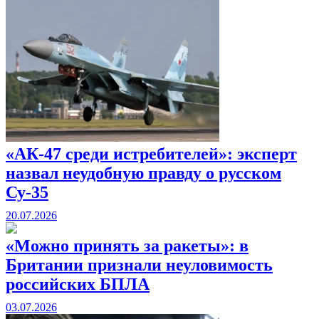
«АК-47 среди истребителей»: эксперт
назвал неудобную правду о русском
Су-35
20.07.2026
«Можно принять за ракеты»: в
Британии признали неуловимость
российских БПЛА
03.07.2026