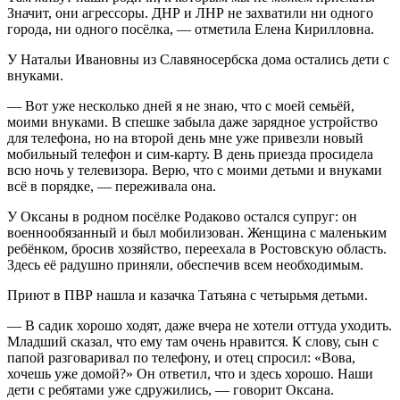
Значит, они агрессоры. ДНР и ЛНР не захватили ни одного
города, ни одного посёлка, — отметила Елена Кирилловна.
У Натальи Ивановны из
Славяносербска
дома остались дети с
внуками.
— Вот уже несколько дней я не знаю, что с моей семьёй,
моими внуками. В спешке забыла даже зарядное устройство
для телефона, но на второй день мне уже привезли новый
мобильный телефон и сим-карту. В день приезда просидела
всю ночь у телевизора. Верю, что с моими детьми и внуками
всё в порядке, — переживала она.
У Оксаны в родном
посёлке
Родаково
остался
супруг
:
он
военнообязанный и был мобилизован. Женщина с маленьким
ребёнком, бросив хозяйство, переехала в Ростовскую область.
Здесь её радушно приняли, обеспечив всем необходимым.
Приют в
ПВР
нашла и казачка Татьяна с четырьмя детьми.
— В садик хорошо ходят, даже вчера не хотели оттуда уходить.
Младший сказал, что ему там очень нравится. К слову,
сын
с
папой
разговаривал по
телефону
, и
отец
спросил: «
Вова
,
хочешь уже домой?»
Он
ответил, что и здесь хорошо. Наши
дети с ребятами уже сдружились, — говорит Оксана.