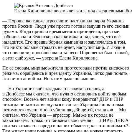
Елена Кирилловна восемь лет жила под ежедневными б
—
Порошенко
также агрессивно настраивал
народ
Украины
против России. Люди уже просто готовы задушить
его
своими
руками. Когда пришло
время
менять
президента
, простые
рабочие знали
Зеленского
как
комика
и надеялись, что всё
наладится.
Его
предвыборная кампания и заключалась в том,
что никто больше страдать не будет, наступит мир. И люди в
это поверили, проголосовали за него. Порошенко был плохой,
а этот ещё хуже, — уверена Елена Кирилловна.
По её словам, мирные жители протестовали против киевского
режима, обращались к президенту Украины, чётко дав понять,
что не хотят войны. Но к ним даже не вышли.
— На Украине своё вкладывают людям в голову, а
в Донбассе мы считаем, что нужно остановить войну любым
способом. Восемь лет войны кому понравится? ДНР и ЛНР
никогда не захотят вернуться в состав Украины лишь только
потому, что очень много убили людей: детей, стариков…
Мы
считаем, что Украина — агрессор.
Мы
же их города не
захватываем, только отстаиваем свою землю — ЛНР и ДНР. А
они захватывают города в наших областях, как это понимать?
Там живут наши родичи, к которым мы не можем приехать.