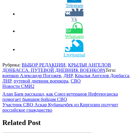
Telegram
Vk
Whatsapp
Livejournal
Рубрика:
ВЫБОР РЕДАКЦИИ
,
КРЫЛЬЯ АНГЕЛОВ
ДОНБАССА. ПУТЕВОЙ ДНЕВНИК ВОЕНКОРА
Теги:
военкор Александр Погожев
,
ДНР
,
Крылья Ангелов Донбасса
,
ЛНР
,
путевой дневник военкора
,
СВО
Новости СМИ2
Навигация
Алан Баев рассказал, как Союз ветеранов Нефтеюганска
помогает бывшим бойцам СВО
по
Участник СВО Аскар Кубанычбек из Киргизии получит
записям
российское гражданство
Related Post