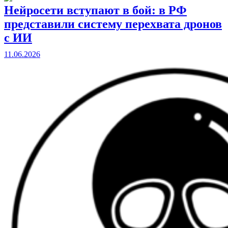
Нейросети вступают в бой: в РФ
представили систему перехвата дронов
с ИИ
11.06.2026