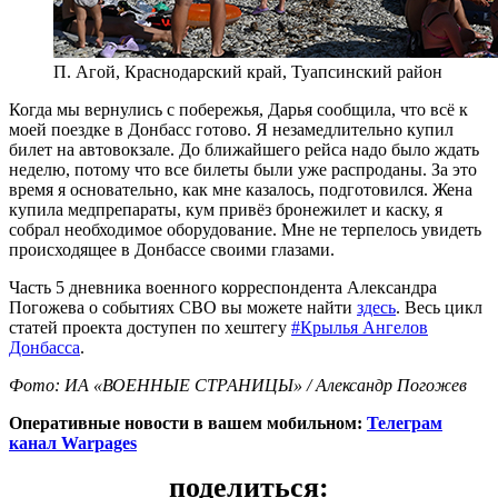
П. Агой, Краснодарский край, Туапсинский район
Когда мы вернулись с побережья, Дарья сообщила, что всё к
моей поездке в Донбасс готово. Я незамедлительно купил
билет на автовокзале. До ближайшего рейса надо было ждать
неделю, потому что все билеты были уже распроданы. За это
время я основательно, как мне казалось, подготовился. Жена
купила медпрепараты, кум привёз бронежилет и каску, я
собрал необходимое оборудование.
Мне не терпелось увидеть
происходящее в Донбассе своими глазами.
Часть 5 дневника военного корреспондента Александра
Погожева о событиях СВО вы можете найти
здесь
. Весь цикл
статей проекта
доступен по хештегу
#Крылья Ангелов
Донбасса
.
Фото: ИА «ВОЕННЫЕ СТРАНИЦЫ» / Александр Погожев
Оперативные новости в вашем мобильном:
Телеграм
канал Warpages
поделиться: