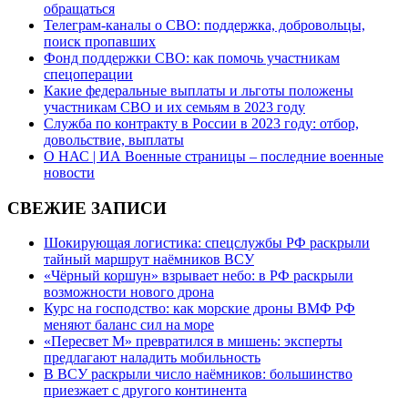
обращаться
Телеграм-каналы о СВО: поддержка, добровольцы,
поиск пропавших
Фонд поддержки СВО: как помочь участникам
спецоперации
Какие федеральные выплаты и льготы положены
участникам СВО и их семьям в 2023 году
Служба по контракту в России в 2023 году: отбор,
довольствие, выплаты
О НАС | ИА Военные страницы – последние военные
новости
СВЕЖИЕ ЗАПИСИ
Шокирующая логистика: спецслужбы РФ раскрыли
тайный маршрут наёмников ВСУ
«Чёрный коршун» взрывает небо: в РФ раскрыли
возможности нового дрона
Курс на господство: как морские дроны ВМФ РФ
меняют баланс сил на море
«Пересвет М» превратился в мишень: эксперты
предлагают наладить мобильность
В ВСУ раскрыли число наёмников: большинство
приезжает с другого континента