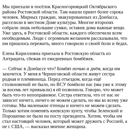
Мы приехали в посёлок Красногорняцкий Октябрьского
района Ростовской области. Там нашли приют более сорока
человек. Мирных граждан, эвакуированных из Донбасса,
расселили в местном Доме культуры. Многие второпях
собрали лишь небольшие сумки, оставив дома важные вещи.
Уже здесь, в Ростовской области, каждого обеспечили всем
необходимым. Люди с огромным желанием рассказывали, что
им пришлось пережить, много говорили о своей боли и бедах.
Елена Кирилловна приехала в Ростовскую область из
Антрацита, сбежав от ежедневных бомбёжек.
— Сейчас в Донбассе что? Бомбят ночью и днём, когда им
захочется. У меня в Черниговской области живут сестра
родная и племянница. Перед отъездом, когда ещё
столкновений не было, но ВСУ бомбили нас (мы уже к этому
за восемь лет привыкли) я ей позвонила. Говорю, что может
быть что-то непоправимое. Сестра ответила, что от нас не
зависит ничего, ничего не можем сделать, но мы ко всему уже
готовы. Мы маленькие птенцы и ничего не можем сделать.
Только хотим поменять киевскую хунту, чтобы Зеленский и
Порошенко не были на посту президента. Хотим, чтобы им
стал настоящий человек, который может дружить с Россией, а
не с США, — высказал мнение женщина.