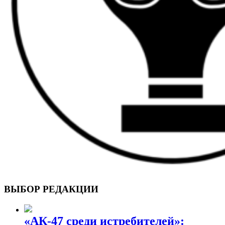
ВОЕННЫЕ СТРАНИЦЫ
СТАТЬИ ВОЕННОЙ ТЕМАТИКИ
ВЫБОР РЕДАКЦИИ
«АК-47 среди истребителей»: