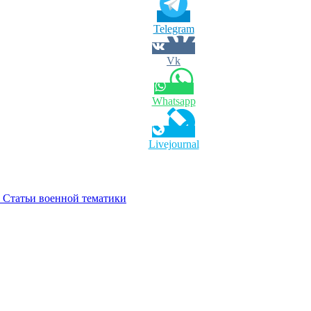
Telegram
Vk
Whatsapp
Livejournal
 Статьи военной тематики