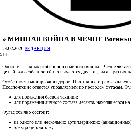
» МИННАЯ ВОЙНА В ЧЕЧНЕ Военные с
ВОЕННЫЕ СТРАНИЦЫ
СТАТЬИ ВОЕННОЙ ТЕМАТИКИ
24.02.2020
РЕДАКЦИЯ
514
Одной из главных особенностей минной войны в Чечне являет
целый ряд особенностей и отличаются друг от друга в различн
Особенности минирования дорог. Противник, стремясь наруши
Предпочтение отдается управляемым по проводам фугасам. Фу
для поражения боевой техники;
для поражения личного состава десанта, находящегося на
Фугас обычно состоит:
из одного или нескольких артиллерийских (авиационных
электродетонатора;