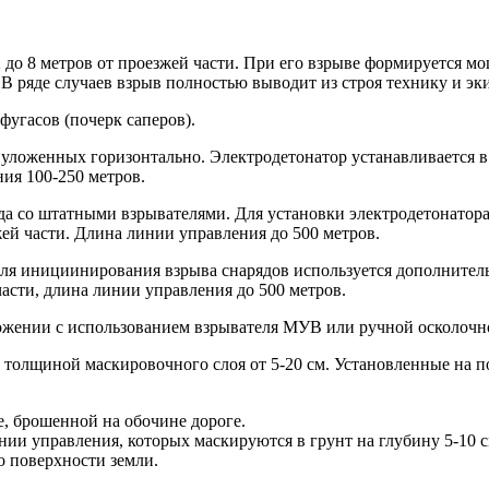
 до 8 метров от проезжей части. При его взрыве формируется м
 В ряде случаев взрыв полностью выводит из строя технику и эк
фугасов (почерк саперов).
 уложенных горизонтально. Электродетонатор устанавливается в 
ния 100-250 метров.
яда со штатными взрывателями. Для установки электродетонатора
жей части. Длина линии управления до 500 метров.
 Для инициинирования взрыва снарядов используется дополнител
части, длина линии управления до 500 метров.
ожении с использованием взрывателя МУВ или ручной осколочно
с толщиной маскировочного слоя от 5-20 см. Установленные на 
е, брошенной на обочине дороге.
и управления, которых маскируются в грунт на глубину 5-10 см
о поверхности земли.