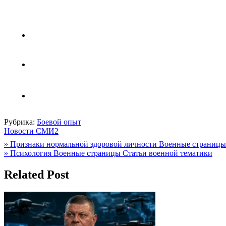
Рубрика:
Боевой опыт
Новости СМИ2
Навигация
» Признаки нормальной здоровой личности Военные страницы
» Психология Военные страницы Статьи военной тематики
по
записям
Related Post