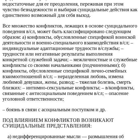
недостаточные для ее преодоления, переживая при этом
чувство безнадежности и выбирая суицидальные действия как
единственно возможный для себя выход.
Все множество конфликтов, лежащих в основе суицидального
поведения в/сл, может быть классифицировано следующим
образом: а) конфликты, обусловленные спецификой воинской
деятельности и военно-специального взаимодействия в/сл; –
индивидуальные адаптационные трудности в/службы; –
трудности или негативные результаты выполнения
конкретной служебной задачи; – межличностные и служебные
конфликты со своими начальниками (подчиненными); б)
конфликты, обусловленные спецификой лично-семейных
взаимоотношений в/сл; – неразделенная любовь, измена
любимой девушки, жены, развод; – тяжелая болезнь, смерть
близких: – интимно-сексуальные конфликты; – в/конфликты,
связанные с антисоциальным поведением в/сл; – опасение
уголовной ответственности;
– боязнь в связи с асоциальным поступком и др.
ПОД ВЛИЯНИЕМ КОНФЛИКТОВ ВОЗНИКАЮТ
СУИЦИДАЛЬНЫЕ ПРЕДСТАВЛЕНИЯ:
а) недифференцированные мысли — размышления об