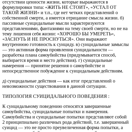
отсутствии ценности жизни, которые выражаются в
формулировки типа: «ЖИТЬ НЕ СТОИТ», «УСТАЛ ОТ
ТАКОЙ ЖИЗНИ» и т.п., где нет четких представлений о
собственной смерти, а имеется отрицание смысла жизни. б)
пассивные суицидальные мысли характеризуются
представлениями, фантазиями на тему своей смерти, но не на
тему лишения себя жизни: «ХОРОШО БЫ УМЕРЕТЬ»,
«ЗАСНУТЬ И НЕ ПРОСНУТЬСЯ». Они выражают
внутреннюю готовность к суициду. в) суицидальные замыслы
— это активная форма проявления суицидальности —
разработка плана самоубийства (придумывается способ,
выбирается время и место действия). г) суицидальные
намерения — принятие решения о самоубийстве и
непосредственное побуждение к суицидальным действиям.
д) суицидальные действия — как итог представлений о
невозможности существования в данной ситуации.
ТИПОЛОГИЯ СУИЦИДАЛЬНОГО ПОВЕДЕНИЯ :
К суицидальному поведению относятся завершенные
самоубийства, суицидальные попытки и намерения.
Самоубийства и суицидальные попытки представляют собой
2 принципиально различных рода действий, т.е. завершенный
суицид — это не просто преувеличенная форма попытки, а