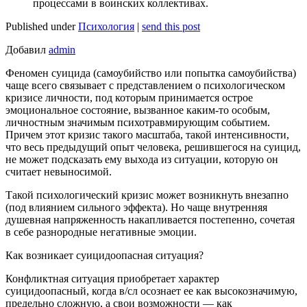
процессами в воинских коллективах.
Published under
Психология
|
send this post
Добавил
admin
Феномен суицида (самоубийство или попытка самоубийства)
чаще всего связывает с представлением о психологическом
кризисе личности, под которым принимается острое
эмоциональное состояние, вызванное каким-то особым,
личностным значимым психотравмирующим событием.
Причем этот кризис такого масштаба, такой интенсивности,
что весь предыдущий опыт человека, решившегося на суицид,
не может подсказать ему выхода из ситуации, которую он
считает невыносимой.
Такой психологический кризис может возникнуть внезапно
(под влиянием сильного эффекта). Но чаще внутренняя
душевная напряженность накапливается постепенно, сочетая
в себе разнородные негативные эмоции.
Как возникает суицидоопасная ситуация?
Конфликтная ситуация приобретает характер
суицидоопасный, когда в/сл осознает ее как высокозначимую,
предельно сложную, а свои возможности — как