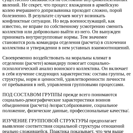
явлений. Не секрет, что процесс вхождения в армейскую
колею вчерашнего допризывника проходит сложно, порой
болезненно. В результате случаев могут возникать
конфликтные ситуации. Но ведь военнослужащий, как
известно, не вправе по собственному усмотрению сменить
коллектив или добровольно выйти из него. Он вынужден
принимать внутригрупповые нормы. Тем значимее
становится роль командира отделения (расчета) в сплочении
коллектива и утверждении в нем уставных взаимоотношений.
Своевременно воздействовать на моральны климат в
отделении (расчете) командиру помогает социально-
психологический анализ воинского коллектива. Он включает
в себя изучение следующих характеристик: состава группы, ее
структуры, норм и ценностей, удовлетворенности личности
от пребывания в ней, управления групповыми процессами.
ПОД СОСТАВОМ ГРУППЫ прежде всего понимаются
социально-демографические характеристики воинов
объединения (расчета) /возраст,образование, социальное
положение, физические данные, профессиональные качества/.
ИЗУЧЕНИЕ ГРУППОВОЙ СТРУКТУРЫ предполагает
выявление соответствия социальной структуры отношений
реально сложившейся. Практика показывает, что чем выше