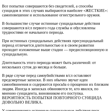
Все попытки совершаются без свидетелей, а способы
суицидов в этих случаях выбираются наиболее «ЖЕСТКИЕ»:
самоповешение и использование огнестрельного оружия.
В большинстве случае истинные суицидальные действия
совершаются в/сл первого года службы и обусловлены
трудностями ее начального периода.
При истинных суицидальных действиях пресуицидальный
период отличается длительностью и в своем развитии
проходит изложенные выше стадии — предиспозиционную и
суицидальную.
Длительность этого периода может быть различной: от
нескольких суток до месяца и больше.
В ряде случае перед самоубийствами в/сл оставляют
предсмертные записки. В них обычно звучат идеи
самообвинения и содержится просьба о прощении их близким
людям. Иногда в записках обвиняются те, кто явился, по
мнению суицидента, виновником его поступка.
ВЕРОЯТНОСТЬ ПОПЫТКИ ПОВТОРНОГО СУИЦИДА
ДОВОЛЬНО ВЕЛИКА.
У совершившего истинные суицидальные действия риск