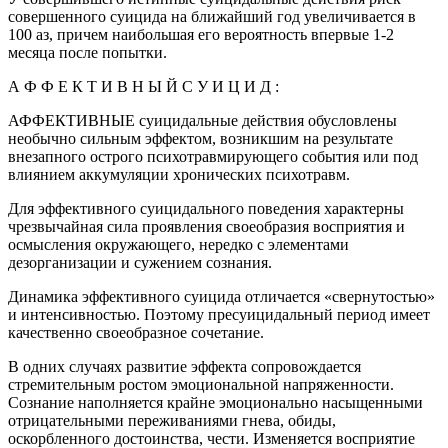
совершенного суицида на ближайший год увеличивается в
100 аз, причем наибольшая его вероятность впервые 1-2
месяца после попытки.
А Ф Ф Е К Т И В Н Ы Й С У И Ц И Д :
АФФЕКТИВНЫЕ суицидальные действия обусловлены
необычно сильным эффектом, возникшим на результате
внезапного острого психотравмирующего события или под
влиянием аккумуляции хронических психотравм.
Для эффективного суицидального поведения характерны
чрезвычайная сила проявления своеобразия восприятия и
осмысления окружающего, нередко с элементами
дезорганизации и сужением сознания.
Динамика эффективного суицида отличается «свернутостью»
и интенсивностью. Поэтому пресуицидальный период имеет
качественно своеобразное сочетание.
В одних случаях развитие эффекта сопровождается
стремительным ростом эмоциональной напряженности.
Сознание наполняется крайне эмоционально насыщенными
отрицательными переживаниями гнева, обиды,
оскорбленного достоинства, чести. Изменяется восприятие