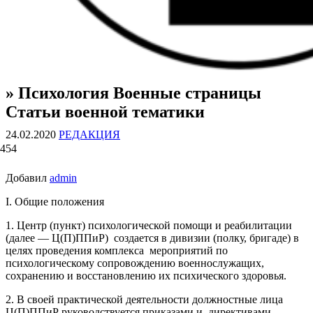
» Психология Военные страницы
ВОЕННЫЕ СТРАНИЦЫ
СТАТЬИ ВОЕННОЙ ТЕМАТИКИ
Статьи военной тематики
24.02.2020
РЕДАКЦИЯ
454
Добавил
admin
I. Общие положения
1. Центр (пункт) психологической помощи и реабилитации
(далее — Ц(П)ППиР) создается в дивизии (полку, бригаде) в
целях проведения комплекса мероприятий по
психологическому сопровождению военнослужащих,
сохранению и восстановлению их психического здоровья.
2. В своей практической деятельности должностные лица
Ц(П)ППиР руководствуется приказами и директивами