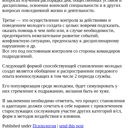
вопросах изучения распорядка дня, общественных уставов и
дисциплины, освоении воинской специальности и в других
вопросах повседневной жизни и деятельности.
Третье — это осуществление контроля за действиями и
поведением молодого солдата с целью: вовремя подсказать,
оказать помощь в чем либо или, в случае необходимости,
предотвратить нежелательное развитие событий,
конфликтную ситуацию, предпосылку к дисциплинарному
нарушению и др.
Все это под постоянным контролем со стороны командиров
подразделений.
Следующей формой способствующей становлению молодых
солдат является обобщение и распространение передового
опыта военнослужащих в том числе 2 периода службы.
Его популяризация среди молодежи, будет симулировать у
них стремление к подражанию, желания быть не хуже.
В заключении необходимо отметить, что процесс становления
и адаптации должен сочетать в себе наравне с привлечением
старослужащих сослуживцев участие других категорий в/сл,
форм и методов воздействия и влияния.
Published under
Психология
|
send this post