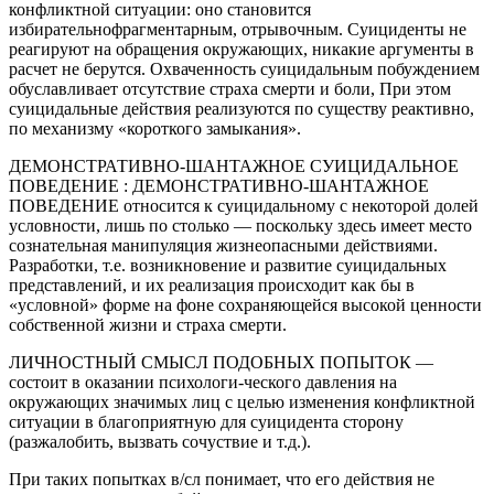
конфликтной ситуации: оно становится
избирательнофрагментарным, отрывочным. Суициденты не
реагируют на обращения окружающих, никакие аргументы в
расчет не берутся. Охваченность суицидальным побуждением
обуславливает отсутствие страха смерти и боли, При этом
суицидальные действия реализуются по существу реактивно,
по механизму «короткого замыкания».
ДЕМОНСТРАТИВНО-ШАНТАЖНОЕ СУИЦИДАЛЬНОЕ
ПОВЕДЕНИЕ : ДЕМОНСТРАТИВНО-ШАНТАЖНОЕ
ПОВЕДЕНИЕ относится к суицидальному с некоторой долей
условности, лишь по столько — поскольку здесь имеет место
сознательная манипуляция жизнеопасными действиями.
Разработки, т.е. возникновение и развитие суицидальных
представлений, и их реализация происходит как бы в
«условной» форме на фоне сохраняющейся высокой ценности
собственной жизни и страха смерти.
ЛИЧНОСТНЫЙ СМЫСЛ ПОДОБНЫХ ПОПЫТОК —
состоит в оказании психологи-ческого давления на
окружающих значимых лиц с целью изменения конфликтной
ситуации в благоприятную для суицидента сторону
(разжалобить, вызвать сочуствие и т.д.).
При таких попытках в/сл понимает, что его действия не