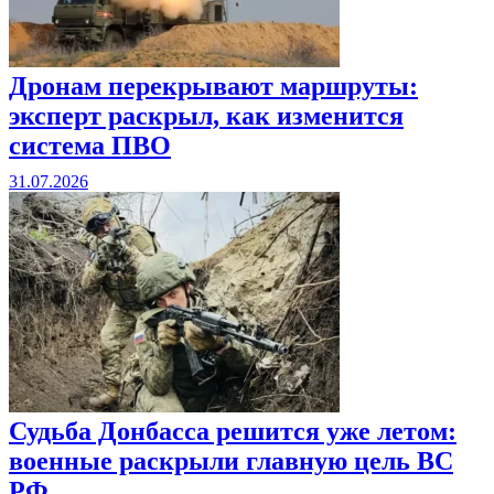
Дронам перекрывают маршруты:
эксперт раскрыл, как изменится
система ПВО
31.07.2026
Судьба Донбасса решится уже летом:
военные раскрыли главную цель ВС
РФ