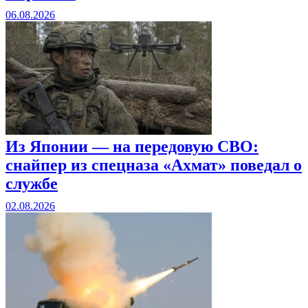
06.08.2026
Из Японии — на передовую СВО:
снайпер из спецназа «Ахмат» поведал о
службе
02.08.2026