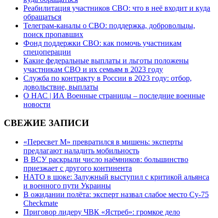
Реабилитация участников СВО: что в неё входит и куда
обращаться
Телеграм-каналы о СВО: поддержка, добровольцы,
поиск пропавших
Фонд поддержки СВО: как помочь участникам
спецоперации
Какие федеральные выплаты и льготы положены
участникам СВО и их семьям в 2023 году
Служба по контракту в России в 2023 году: отбор,
довольствие, выплаты
О НАС | ИА Военные страницы – последние военные
новости
СВЕЖИЕ ЗАПИСИ
«Пересвет М» превратился в мишень: эксперты
предлагают наладить мобильность
В ВСУ раскрыли число наёмников: большинство
приезжает с другого континента
НАТО в шоке: Залужный выступил с критикой альянса
и военного пути Украины
В ожидании полёта: эксперт назвал слабое место Су-75
Checkmate
Приговор лидеру ЧВК «Ястреб»: громкое дело