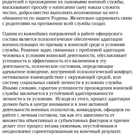
родителей о прохождении их сыновьями военной службы,
высказывают просьбу о написании сыну наказа служить
честно, добросовестно выполнять возложенные на него
обязанности по защите Родины. Желательно одерживать связи
с родителями на протяжении всей службы солдат.
Одним из важнейших направлений в работе офицерского
состава является психологическое обеспечение адаптации
военнослужащих по призыву к воинской среде и условиям
службы. Решение задач, связанных с проблемой адаптации
человека к условиям воинской деятельности, обуславливает
успешность и эффективность его включения в эту
деятельность, психические состояния, определяющие
адекватное поведение, внутренний психологический комфорт,
оптимальное взаимодействие с окружающей средой, всю
систему социальных связей личности в условиях службы.
Иными словами, гарантия успешности прохождения воинской
службы заключается в устойчивой адаптированности
личности к ее условиям. Исходя из этого, процесс адаптации
должен быть в центре внимания и в зоне активной
деятельности военных психологов, командиров, офицеров по
работе с личным составом, так как его зависимость от
множества объективных и субъективных факторов и причин
делает этот процесс весьма уязвимым, неустойчивым и
неоднозначно сориентированным на конечный результат.