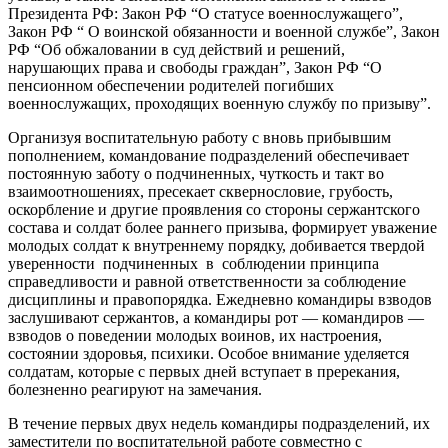
Президента РФ: Закон РФ “О статусе военнослужащего”,
Закон РФ “ О воинской обязанности и военной службе”, Закон
РФ “Об обжаловании в суд действий и решений,
нарушающих права и свободы граждан”, Закон РФ “О
пенсионном обеспечении родителей погибших
военнослужащих, проходящих военную службу по призыву”.
Организуя воспитательную работу с вновь прибывшим
пополнением, командование подразделений обеспечивает
постоянную заботу о подчиненных, чуткость и такт во
взаимоотношениях, пресекает сквернословие, грубость,
оскорбление и другие проявления со стороны сержантского
состава и солдат более раннего призыва, формирует уважение
молодых солдат к внутреннему порядку, добивается твердой
уверенности подчиненных в соблюдении принципа
справедливости и равной ответственности за соблюдение
дисциплины и правопорядка. Ежедневно командиры взводов
заслушивают сержантов, а командиры рот — командиров —
взводов о поведении молодых воинов, их настроения,
состоянии здоровья, психики. Особое внимание уделяется
солдатам, которые с первых дней вступает в пререкания,
болезненно реагируют на замечания.
В течение первых двух недель командиры подразделений, их
заместители по воспитательной работе совместно с