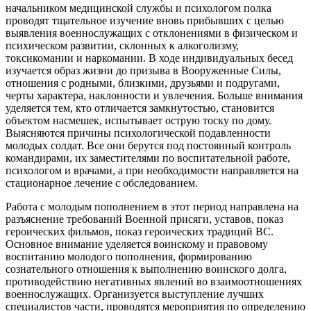
начальником медицинской службы и психологом полка
проводят тщательное изучение вновь прибывших с целью
выявления военнослужащих с отклонениями в физическом и
психическом развитии, склонных к алкоголизму,
токсикомании и наркомании. В ходе индивидуальных бесед
изучается образ жизни до призыва в Вооруженные Силы,
отношения с родными, близкими, друзьями и подругами,
черты характера, наклонности и увлечения. Больше внимания
уделяется тем, кто отличается замкнутостью, становится
объектом насмешек, испытывает острую тоску по дому.
Выясняются причины психологической подавленности
молодых солдат. Все они берутся под постоянный контроль
командирами, их заместителями по воспитательной работе,
психологом и врачами, а при необходимости направляется на
стационарное лечение с обследованием.
Работа с молодым пополнением в этот период направлена на
разъяснение требований Военной присяги, уставов, показ
героических фильмов, показ героических традиций ВС.
Основное внимание уделяется воинскому и правовому
воспитанию молодого пополнения, формированию
сознательного отношения к выполнению воинского долга,
противодействию негативных явлений во взаимоотношениях
военнослужащих. Организуется выступление лучших
специалистов части, проводятся мероприятия по определению