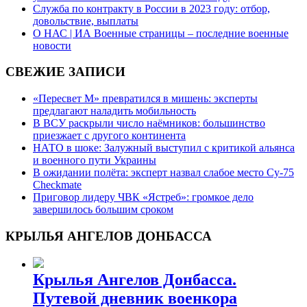
Служба по контракту в России в 2023 году: отбор,
довольствие, выплаты
О НАС | ИА Военные страницы – последние военные
новости
СВЕЖИЕ ЗАПИСИ
«Пересвет М» превратился в мишень: эксперты
предлагают наладить мобильность
В ВСУ раскрыли число наёмников: большинство
приезжает с другого континента
НАТО в шоке: Залужный выступил с критикой альянса
и военного пути Украины
В ожидании полёта: эксперт назвал слабое место Су-75
Checkmate
Приговор лидеру ЧВК «Ястреб»: громкое дело
завершилось большим сроком
КРЫЛЬЯ АНГЕЛОВ ДОНБАССА
Крылья Ангелов Донбасса.
Путевой дневник военкора