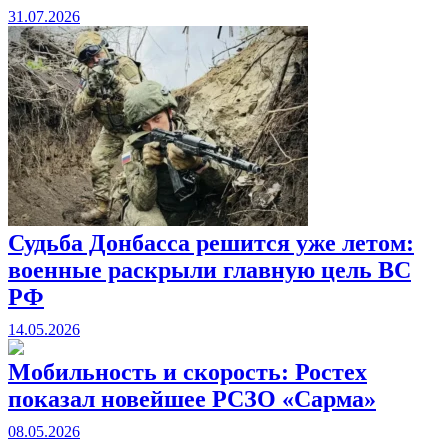
31.07.2026
Судьба Донбасса решится уже летом:
военные раскрыли главную цель ВС
РФ
14.05.2026
Мобильность и скорость: Ростех
показал новейшее РСЗО «Сарма»
08.05.2026