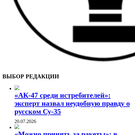
ВОЕННЫЕ СТРАНИЦЫ
СТАТЬИ ВОЕННОЙ ТЕМАТИКИ
ВЫБОР РЕДАКЦИИ
«АК-47 среди истребителей»:
эксперт назвал неудобную правду о
русском Су-35
20.07.2026
«Можно принять за ракеты»: в