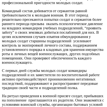
профессиональной пригодности молодых солдат.
Командный состав добивается от сержантов равной
требовательности к молодым воинам. В этот период
решительно пресекаются попытки солдат и сержантов более
раннего периода призыва оказать психологическое давление
на младших командиров учебных подразделений, “проявить
заботу” о своих земляках добиться послаблений для них. В
целях исключения случаев изъятия обмундирования у
молодых солдат старшины подразделений усиливают
контроль за экипировкой личного состава, поддержанием
установленного порядка в кладовых для хранения имущества
роты и личных вещей военнослужащих, других подсобных
помещениях. Они проверяют обеспеченность каждого
военнослужащего.
С первых дней службы молодых солдат командиры
подразделений и их заместители по воспитательной работе
активно противодействуют проникновению негативных
последствий, поддерживают и распространяют передовые
традиции своей части и подразделений полка.
На ритуал приведения к военной присяге солдат, прибывших
на пополнение приглашаются их родители. Они знакомятся с
условиями воинской службы, организации бытовых условий