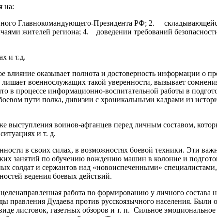
 на:
овного Главнокомандующего-Президента РФ; 2. складывающейся
ычаями жителей региона; 4. доведении требований безопасност
х и т.д.
ое влияние оказывает полнота и достоверность информации о пр
е лишает военнослужащих такой уверенности, вызывает сомнени
 что в процессе информационно-воспитательной работы в подго
боевом пути полка, дивизии с хроникальными кадрами из исто
же выступления воинов-афганцев перед личным составом, котор
итуациях и т. д.
енности в своих силах, в возможностях боевой техники. Эти важ
ких занятий по обучению вождению машин в колонне и подготовк
ных солдат и сержантов над «новоиспеченными» специалистами,
ностей ведения боевых действий.
еленаправленная работа по формированию у личного состава не
ы правления Дудаева против русскоязычного населения. Были о
иде листовок, газетных обзоров и т. п. Сильное эмоциональное