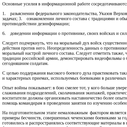
Основные усилия в информационной работе сосредотачиваются
1. разьяснении федерального законодательства, Указов Верх
задачах; 3. ознакомлении личного состава с традициями и об
противодействии дезинформации;
6. доведении информации о противнике, своих войсках и сила
Следует подчеркнуть, что на моральный дух войск существенн
действия против него. Неопределенность данных о противник
моральный настрой личного состава. Следует отметить также,
традиции российской армии, демонстрировать видеофильмы о 
сегодняшним солдатам.
С целью поддержания высокого боевого духа практиковать так
и характерных приемах, используемых боевиками в различных с
Опыт войны показывает: в бою смелее тот, у кого больше увер
слаживания подразделений, сколачивания экипажей, практичес
воспитатели должны организовать наставничество более опыт
помощь командирам в проведении занятия по изучению особен
На подготовительном этапе немаловажным фактором является ц
примеры бесчинств, совершенных чеченскими боевиками за год
готовились и распространялись соответствующие материалы в в