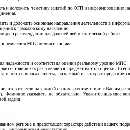
ть и доложить тематику занятий по ОГП и информированию на 
динения.
ть и доложить основные направления деятельности в информа
ащения к гражданскому населению.
мулирую рекомендации для дальнейшей практической работы.
 определения МПС личного состава.
ия надежности и соответствия оценки реальному уровню МПС. 
 состояния как раз и является предметом этой оценки. То есть
 пяти вопросах анкеты, на каждый из которых предлагается пя
ариантов ответов на каждый из них в соответствии с Вашим ре
ы). Фамилию указывать не обязательно. Укажите лишь свое вои
ой задачи.
______
__________
анном регионе и предстоящем характере действий вашего подр
ьше – информирован недостаточно