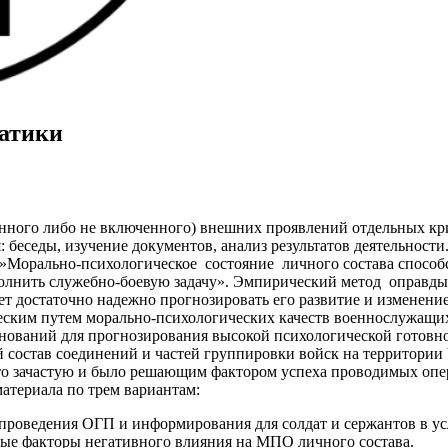
матики
нного либо не включенного) внешних проявлений отдельных кр
я: беседы, изучение документов, анализ результатов деятельнос
 »Морально-психологическое состояние личного состава спосо
полнить служебно-боевую задачу». Эмпирический метод оправды
яет достаточно надежно прогнозировать его развитие и изменени
еским путем морально-психологических качеств военнослужащих
оснований для прогнозирования высокой психологической готовн
 состав соединений и частей группировки войск на территории
что зачастую и было решающим фактором успеха проводимых опе
атериала по трем вариантам:
проведения ОГП и информирования для солдат и сержантов в ус
ые факторы негативного влияния на МПО личного состава.