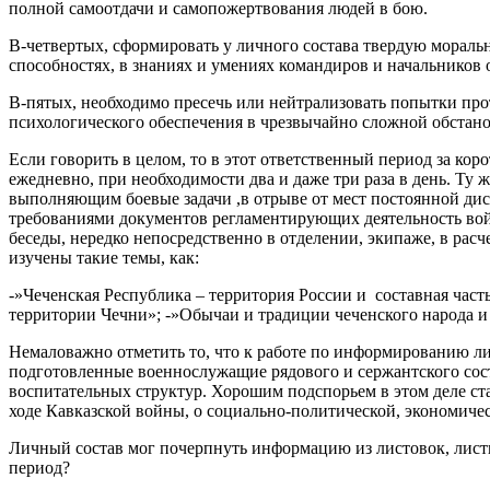
полной самоотдачи и самопожертвования людей в бою.
В-четвертых, сформировать у личного состава твердую мораль
способностях, в знаниях и умениях командиров и начальников 
В-пятых, необходимо пресечь или нейтрализовать попытки про
психологического обеспечения в чрезвычайно сложной обстано
Если говорить в целом, то в этот ответственный период за ко
ежедневно, при необходимости два и даже три раза в день. Ту 
выполняющим боевые задачи ,в отрыве от мест постоянной дисл
требованиями документов регламентирующих деятельность вой
беседы, нередко непосредственно в отделении, экипаже, в рас
изучены такие темы, как:
-»Чеченская Республика – территория России и составная час
территории Чечни»; -»Обычаи и традиции чеченского народа и
Немаловажно отметить то, что к работе по информированию л
подготовленные военнослужащие рядового и сержантского соста
воспитательных структур. Хорошим подспорьем в этом деле 
ходе Кавказской войны, о социально-политической, экономиче
Личный состав мог почерпнуть информацию из листовок, листк
период?