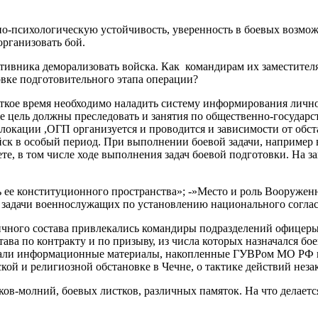
но-психологическую устойчивость, уверенность в боевых возмож
организовать бой.
тивника деморализовать войска. Как командирам их заместителя
вке подготовительного этапа операции?
роткое время необходимо наладить систему информирования личн
же цель должны преследовать и занятия по общественно-государс
окации ,ОГП организуется и проводится и зависимости от обста
ск в особый период. При выполнении боевой задачи, например 
чете, в том числе ходе выполнения задач боевой подготовки. На
ть ее конституционного пространства»; -»Место и роль Вооруж
 задачи военнослужащих по установлению национального соглас
ичного состава привлекались командиры подразделений офицеры
ва по контракту и по призыву, из числа которых назначался бо
стали информационные материалы, накопленные ГУВРом МО РФ 
ской и религиозной обстановке в Чечне, о тактике действий не
ов-молний, боевых листков, различных памяток. На что делает