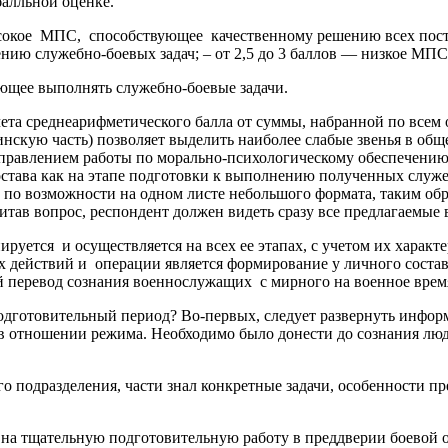
балльной оценке.
окое МПС, способствующее качественному решению всех постав
ю служебно-боевых задач; – от 2,5 до 3 баллов — низкое МПС
яющее выполнять служебно-боевые задачи.
ета среднеарифметического балла от суммы, набранной по всем
оинскую часть) позволяет выделить наиболее слабые звенья в о
аправлением работы по морально-психологическому обеспечению 
тава как на этапе подготовки к выполнению полученных служеб
по возможности на одном листе небольшого формата, таким обр
итав вопрос, респондент должен видеть сразу все предлагаемые 
уется и осуществляется на всех ее этапах, с учетом их характе
 действий и операции является формирование у личного состав
й перевод сознания военнослужащих с мирного на военное врем
подготовительный период? Во-первых, следует развернуть инфо
в отношении режима. Необходимо было донести до сознания люде
о подразделения, части знал конкретные задачи, особенности п
 на тщательную подготовительную работу в преддверии боевой о