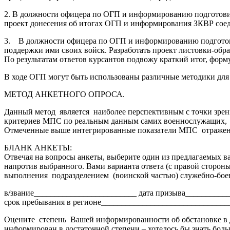
2. В должности офицера по ОГП и информированию подготови
проект донесения об итогах ОГП и информирования ЗКВР сое
3. В должности офицера по ОГП и информированию подготови
поддержки ими своих войск. Разработать проект листовки-обр
По результатам ответов курсантов подвожу краткий итог, фор
В ходе ОГП могут быть использованы различные методики для
МЕТОД АНКЕТНОГО ОПРОСА.
Данный метод является наиболее перспективным с точки зрен
критериев МПС по реальным данным самих военнослужащих, чье
Отмеченные выше интегрированные показатели МПС отражены в
БЛАНК АНКЕТЫ:
Отвечая на вопросы анкеты, выберите один из предлагаемых в
напротив выбранного. Вами варианта ответа (с правой сторон
выполнения подразделением (воинской частью) служебно-боев
в/звание_________________________ дата призыва__________
срок пребывания в регионе_______________________________
Оцените степень Вашей информированности об обстановке в д
информирован в достаточной степени – хотелось бы знать бол