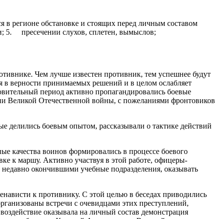
 в регионе обстановке и стоящих перед личным составом
и; 5. пресечении слухов, сплетен, вымыслов;
отивнике. Чем лучше известен противник, тем успешнее будут
я в верности принимаемых решений и в целом ослабляет
товительный период активно пропагандировались боевые
рии Великой Отечественной войны, с пожеланиями фронтовиков
ые делились боевым опытом, рассказывали о тактике действий
ные качества воинов формировались в процессе боевого
е к маршу. Активно участвуя в этой работе, офицеры-
 недавно окончившими учебные подразделения, оказывать
нависти к противнику. С этой целью в беседах приводились
рганизованы встречи с очевидцами этих преступлений,
 воздействие оказывала на личный состав демонстрация