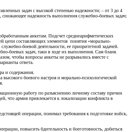
ленных задач с высокой степенью надежности; – от 3 до 4
, снижающее надежность выполнения служебно-боевых задач;
 обработанным анкетам. Подсчет среднеарифметических
бщей цепи составляющих элементов понятия «морально-
служебно-боевой деятельности, ее приоритетной задачей.
но-боевых задач, таки в ходе их выполнения. Сам бланк
азом, чтобы вопросы анкеты не разрывались вместе с
варианты ответа.
ра и содержания.
а высокого боевого настроя и морально-психологической
я.
рмационную работу по разъяснению личному составу причин
й, что армия привлекается к локализации конфликта в
редстоящей операции, понимал требования к подготовке войск,
перации, повысить бдительность и боеготовность, добиться