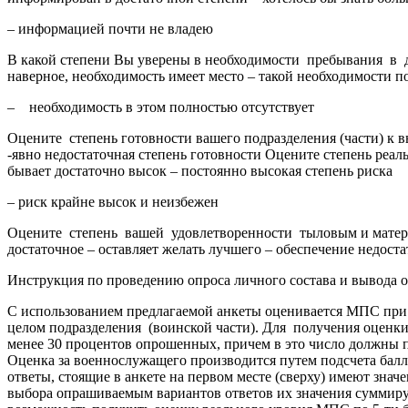
– информацией почти не владею
В какой степени Вы уверены в необходимости пребывания в да
наверное, необходимость имеет место – такой необходимости п
– необходимость в этом полностью отсутствует
Оцените степень готовности вашего подразделения (части) к в
-явно недостаточная степень готовности Оцените степень реал
бывает достаточно высок – постоянно высокая степень риска
– риск крайне высок и неизбежен
Оцените степень вашей удовлетворенности тыловым и материа
достаточное – оставляет желать лучшего – обеспечение недост
Инструкция по проведению опроса личного состава и вывода
С использованием предлагаемой анкеты оценивается МПС при 
целом подразделения (воинской части). Для получения оценки 
менее 30 процентов опрошенных, причем в это число должны по
Оценка за военнослужащего производится путем подсчета балл
ответы, стоящие в анкете на первом месте (сверху) имеют знач
выбора опрашиваемым вариантов ответов их значения суммирую