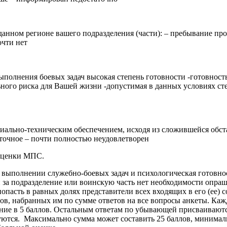
нном регионе вашего подразделения (части): – пребывание про
очти нет
ыполнения боевых задач высокая степень готовности -готовность
ьного риска для Вашей жизни -допустимая в данных условиях ст
льно-техническим обеспечением, исходя из сложившейся обста
аточное – почти полностью неудовлетворен
 оценки МПС.
выполнении служебно-боевых задач и психологическая готовнос
за подразделение или воинскую часть нет необходимости опраши
пасть в равных долях представители всех входящих в его (ее) 
ов, набранных им по сумме ответов на все вопросы анкеты. Каж
ение в 5 баллов. Остальным ответам по убывающей присваиваются 
тся. Максимально сумма может составить 25 баллов, минимально