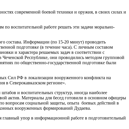
ностях современной боевой техники и оружия, в своих силах и
м по воспитательной работе решать эти задачи морально-
ого состава. Информации (по 15-20 минут) проводить
твенной подготовке (в течение часа). С личным составом
новки и характера решаемых задач в соответствии с
в Чеченской Республике, они проводились методом групповой
 занятиях по общественно-государственной подготовке были
енных Сил РФ в локализации вооруженного конфликта на
ия в Северокавказском регионе».
 штабов и воспитательных структур, иногда наиболее
евой актив. Материалы для бесед готовили в основном офицеры
по вопросам социальной защиты, опыта боевых действий в
законных вооруженных формирований Дудаева.
ся главный упор в информационной работе в подготовительный