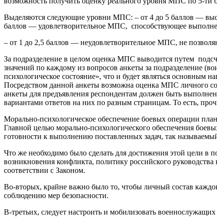
возможность получить оценку реального уровня МПС по 5-ти 
Выделяются следующие уровни МПС: – от 4 до 5 баллов — выс
баллов — удовлетворительное МПС, способствующее выполнени
– от 1 до 2,5 баллов — неудовлетворительное МПС, не позвол
За подразделение в целом оценка МПС выводится путем подсч
значений по каждому из вопросов анкеты за подразделение (в
психологическое состояние», что и будет являться основным н
Посредством данной анкеты возможна оценка МПС личного сос
анкеты для предъявления респондентам должен быть выполнен 
вариантами ответов на них по разным страницам. То есть, проч
Морально-психологическое обеспечение боевых операции планир
Главной целью морально-психологического обеспечения боевых
готовности к выполнению поставленных задач, так называемы
Что же необходимо было сделать для достижения этой цели в 
возникновения конфликта, политику российского руководства 
соответствии с Законом.
Во-вторых, крайне важно было то, чтобы личный состав каждог
соблюдению мер безопасности.
В-третьих, следует настроить и мобилизовать военнослужащих