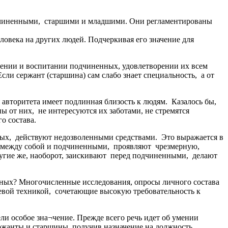
дчиненными, старшими и младшими. Они регламентированы
ловека на других людей. Подчеркивая его значение для
ении и воспитании подчиненных, удовлетворении их всем
и сержант (старшина) сам слабо знает специальность, а от
авторитета имеет подлинная близость к людям. Казалось бы,
 от них, не интересуются их заботами, не стремятся
о состава.
ых, действуют недозволенными средствами. Это выражается в
ию между собой и подчиненными, проявляют чрезмерную,
ругие же, наоборот, заискивают перед подчиненными, делают
ных? Многочисленные исследования, опросы личного состава
вой техникой, сочетающие высокую требовательность к
ли особое зна¬чение. Прежде всего речь идет об умении
ржанты и старшины, получив назначение на должность