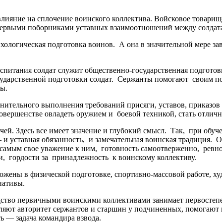
ияние на сплочение воинского коллектива. Войсковое товарище
 первыми поборниками уставных взаимоотношений между солдат
хологическая подготовка воинов. А она в значительной мере за
оспитания солдат служит общественно-государственная подгото
осударственной подготовки солдат. Сержанты помогают своим по
ы.
нительного выполнения требований присяги, уставов, приказов
 совершенстве овладеть оружием и боевой техникой, стать отлич
чей. Здесь все имеет значение и глубокий смысл. Так, при обу
— и уставная обязанность, и замечательная воинская традиция.
 самым свое уважение к ним, готовность самоотверженно, рев
и, гордости за принадлежность к воинскому коллективу.
ожены в физической подготовке, спортивно-массовой работе, ху
иативы.
дство первичными воинскими коллективами занимает первостеп
яют авторитет сержантов и старшин у подчиненных, помогают 
ь — задача командира взвода.