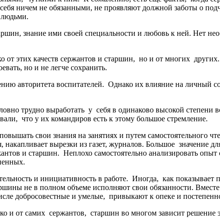
 себя ничем не обязанными, не проявляют должной заботы о под
 людьми.
шин, знание ими своей специальности и любовь к ней. Нет нео
ко от этих качеств сержантов и старшин, но и от многих други
евать, но и не легче сохранить.
ению авторитета воспитателей. Однако их влияние на личный со
словно трудно выработать у себя в одинаково высокой степени в
ли, что у их командиров есть к этому большое стремление.
овышать свои знания на занятиях и путем самостоятельного чте
 накапливает вырезки из газет, журналов. Большое значение д
жантов и старшин. Неплохо самостоятельно анализировать опыт 
ненных.
ельность и инициативность в работе. Иногда, как показывает 
аршины не в полном объеме исполняют свои обязанности. Вмес
 числе добросовестные и умелые, привыкают к опеке и постепе
ако и от самих сержантов, старшин во многом зависит решение э