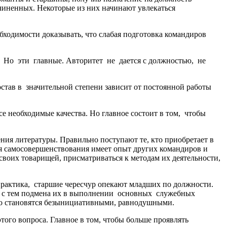
чиненных. Некоторые из них начинают увлекаться
бходимости доказывать, что слабая подготовка командиров
х. Но эти главные. Авторитет не дается с должностью, не
став в значительной степени зависит от постоянной работы
се необходимые качества. Но главное состоит в том, чтобы
ния литературы. Правильно поступают те, кто приобретает в
ля самосовершенствования имеет опыт других командиров и
своих товарищей, присматриваться к методам их деятельности,
практика, старшие чересчур опекают младших по должности.
те с тем подмена их в выполнении основных служебных
нно становятся безынициативными, равнодушными.
того вопроса. Главное в том, чтобы больше проявлять