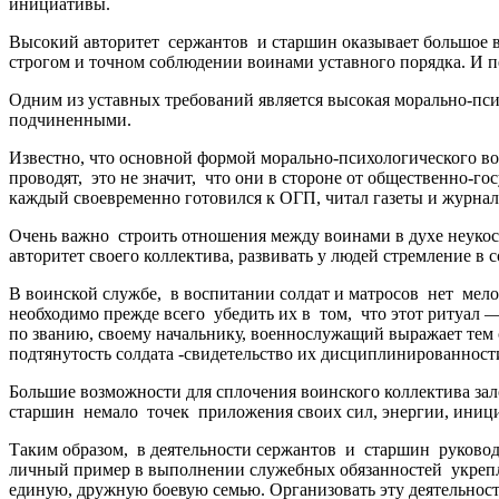
инициативы.
Высокий авторитет сержантов и старшин оказывает большое вл
строгом и точном соблюдении воинами уставного порядка. И
Одним из уставных требований является высокая морально-пси
подчиненными.
Известно, что основной формой морально-психологического в
проводят, это не значит, что они в стороне от общественно-г
каждый своевременно готовился к ОГП, читал газеты и журнал
Очень важно строить отношения между воинами в духе неукос
авторитет своего коллектива, развивать у людей стремление в
В воинской службе, в воспитании солдат и матросов нет мело
необходимо прежде всего убедить их в том, что этот ритуал 
по званию, своему начальнику, военнослужащий выражает тем
подтянутость солдата -свидетельство их дисциплинированност
Большие возможности для сплочения воинского коллектива зал
старшин немало точек приложения своих сил, энергии, иниц
Таким образом, в деятельности сержантов и старшин руково
личный пример в выполнении служебных обязанностей укрепл
единую, дружную боевую семью. Организовать эту деятельност