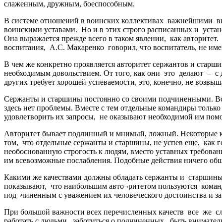
слаженным, дружным, боеспособным.
В системе отношений в воинских коллективах важнейшими в
воинскими уставами. Но и в этих строго расписанных и уста
Она выражается прежде всего в таком явлении, как авторитет
воспитания, А.С. Макаренко говорил, что воспитатель, не им
В чем же конкретно проявляется авторитет сержантов и стар
необходимым довольствием. От того, как они это делают – с 
других требует хорошей успеваемости, это, конечно, не возвыш
Сержанты и старшины постоянно со своими подчиненными. Вся 
здесь нет проблемы. Вместе с тем отдельные командиры только
удовлетворить их запросы, не оказывают необходимой им помощ
Авторитет бывает подлинный и мнимый, ложный. Некоторые ко
том, что отдельные сержанты и старшины, не успев еще, как 
необоснованную строгость к людям, вместо уставных требова
им всевозможные послабления. Подобные действия ничего об
Какими же качествами должны обладать сержанты и старшины,
показывают, что наибольшим авто¬ритетом пользуются коман
под¬чиненным с уважением их человеческого достоинства и за
При большой важности всех перечисленных качеств все же сле
работать с людьми, заботиться о подчиненных, быть внимател