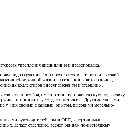
интересах укрепления дисциплины и правопорядка.
тава подразделения. Оно проявляется в четкости и высокой
ллективной духовной жизни, в сознании каждого воина,
воинских коллективов вносят сержанты и старшины.
ях современного боя, имеют отличную тактическую подготовку,
ерживают инициативу солдат и матросов. Другими словами,
ение у них своими знаниями, опытом, высокими морально-
мощниками руководителей групп ОГП, спортивными
ных, делает отделение, расчет, экипаж по-настоящему