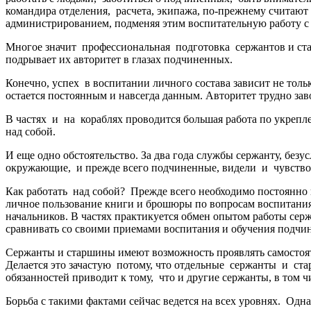
командира отделения, расчета, экипажа, по-прежнему считают
администрированием, подменяя этим воспитательную работу с
Многое значит профессиональная подготовка сержантов и стар
подрывает их авторитет в глазах подчиненных.
Конечно, успех в воспитании личного состава зависит не толь
остается постоянным и навсегда данным. Авторитет трудно заво
В частях и на кораблях проводится большая работа по укрепл
над собой.
И еще одно обстоятельство. За два года службы сержанту, безу
окружающие, и прежде всего подчиненные, видели и чувствова
Как работать над собой? Прежде всего необходимо постоянно п
личное пользование книги и брошюры по вопросам воспитания,
начальников. В частях практикуется обмен опытом работы сер
сравнивать со своими приемами воспитания и обучения подчи
Сержанты и старшины имеют возможность проявлять самостоят
Делается это зачастую потому, что отдельные сержанты и ст
обязанностей приводит к тому, что и другие сержанты, в том
Борьба с такими фактами сейчас ведется на всех уровнях. Одн