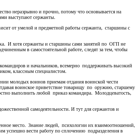
ство неразрывно и прочно, потому что основывается на
ами выступают сержанты.
висит от умелой и предметной работы сержанта, старшины с
вка. И хотя сержанты и старшины сами занятий по ОГП не
дчиненным в самостоятельной работе, следят за тем, чтобы
 командиров и начальников, всемерно поддерживать высокий
ником, классным специалистом.
чении молодых воинов приемам отдания воинской чести
 Отдавая воинское приветствие товарищу по оружию, старшему
ностно выполнить любой приказ командира. Молодцеватость,
дожественной самодеятельности. И тут для сержантов и
енное место. Знание людей, психологии их взаимоотношений,
им успешно вести работу по сплочению подразделения в