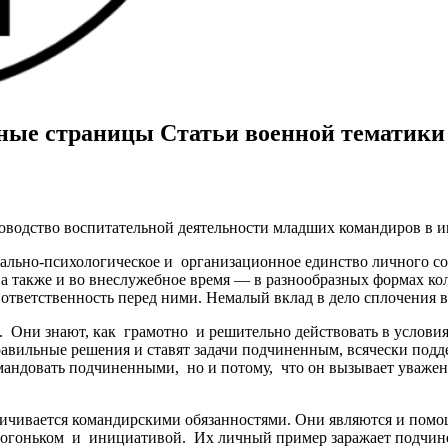
нные страницы Статьи военной тематики
ководство воспитательной деятельности младших командиров в 
льно-психологическое и организационное единство личного сос
 также и во внеслужебное время — в разнообразных формах ко
ответственность перед ними. Немалый вклад в дело сплочения 
. Они знают, как грамотно и решительно действовать в услови
авильные решения и ставят задачи подчиненным, всячески подд
командовать подчиненными, но и потому, что он вызывает уваж
аничивается командирскими обязанностями. Они являются и по
 огоньком и инициативой. Их личный пример заражает подчинен