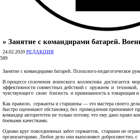
» Занятие с командирами батарей. Вое
ВОЕННЫЕ СТРАНИЦЫ
СТАТЬИ ВОЕННОЙ ТЕМАТИКИ
24.02.2020
РЕДАКЦИЯ
589
Занятие с командирами батарей. Психолого-педагогическое ру
В процессе сплочения воинского коллектива достигается мора
эффективности совместных действий с оружием и техникой, а
чувствующего свою близость и привязанность к товарищам и 
Как правило, сержанты и старшины — это мастера своего дела
быстро оценивают обстановку, без промедления принимают пр
командир авторитетен не только потому, что ему дано право 
боевыми качествами.
Однако круг повседневных забот сержантов, старшин не огр
организаторами. Любое дело они выполняют добросовестно, с