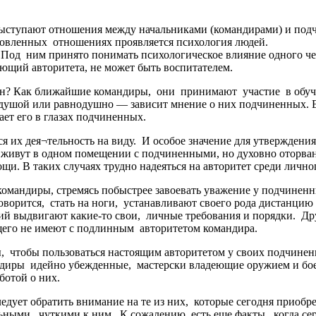
ыступают отношения между начальниками (командирами) и по
новленных отношениях проявляется психология людей.
. Под ним принято понимать психологическое влияние одного че
еющий авторитета, не может быть воспитателем.
шин? Как ближайшие командиры, они принимают участие в обуч
душой или равнодушно — зависит мнение о них подчиненных. Есл
ает его в глазах подчиненных.
их дея¬тельность на виду. И особое значение для утверждения 
 живут в одном помещении с подчиненными, но духовно оторваны
и. В таких случаях трудно надеяться на авторитет среди личног
мандиры, стремясь побыстрее завоевать уважение у подчиненн
говорится, стать на ноги, устанавливают своего рода дистанц
ний выдвигают какие-то свои, личные требования и порядки. Д
щего не имеют с подлинным авторитетом командира.
 чтобы пользоваться настоящим авторитетом у своих подчинен
диры идейно убежденные, мастерски владеющие оружием и бое
ботой о них.
дует обратить внимание на те из них, которые сегодня приобре
ьными, чуткими к ним. К сожалению, есть еще факты, когда се