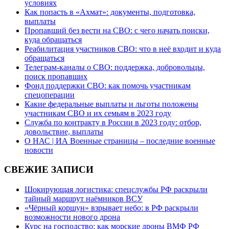
условиях
Как попасть в «Ахмат»: документы, подготовка,
выплаты
Пропавший без вести на СВО: с чего начать поиски,
куда обращаться
Реабилитация участников СВО: что в неё входит и куда
обращаться
Телеграм-каналы о СВО: поддержка, добровольцы,
поиск пропавших
Фонд поддержки СВО: как помочь участникам
спецоперации
Какие федеральные выплаты и льготы положены
участникам СВО и их семьям в 2023 году
Служба по контракту в России в 2023 году: отбор,
довольствие, выплаты
О НАС | ИА Военные страницы – последние военные
новости
СВЕЖИЕ ЗАПИСИ
Шокирующая логистика: спецслужбы РФ раскрыли
тайный маршрут наёмников ВСУ
«Чёрный коршун» взрывает небо: в РФ раскрыли
возможности нового дрона
Курс на господство: как морские дроны ВМФ РФ