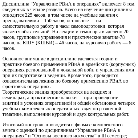
Дисциплина “Управление РВиА в операциях” включает 8 тем,
сведенных в четыре раздела. Всего на изучение дисциплины
отводится 225 часов, в том числе на учебные занятия с
преподавателями – 150 часов, остальные — на
самостоятельную работу в часы самоподготовки, которая
является обязательной. На лекции и семинары выделено 20
часов, групповые упражнения и практические занятия-78
часов, на КШУ (КШВИ) – 46 часов, на курсовую работу — 6
часов.
Основное внимание в дисциплине уделяется теории и
практике боевого применения РВиА в армейских (корпусных)
операциях региональной и локальной войн и управления ими
при их подготовке и ведении. Кроме того, проводится
ознакомительная лекция по боевому применению РВиА во
фронтовых операциях.
Теоретические знания приобретаются на лекциях и
семинарах, а практические навыки — при проведении
занятий в условиях оперативной и общей обстановки четырех
учебных комплексных оперативных задач по различной
тематике, выполнении курсовой и двух контрольных работ.
Итоговый контроль проводится в формах: комплексного
зачета с оценкой по дисциплинам “Управление РВиА в
операциях” и “Основы военного искусства” в III семестре;