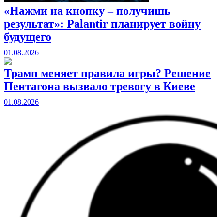
«Нажми на кнопку – получишь
результат»: Palantir планирует войну
будущего
01.08.2026
Трамп меняет правила игры? Решение
Пентагона вызвало тревогу в Киеве
01.08.2026