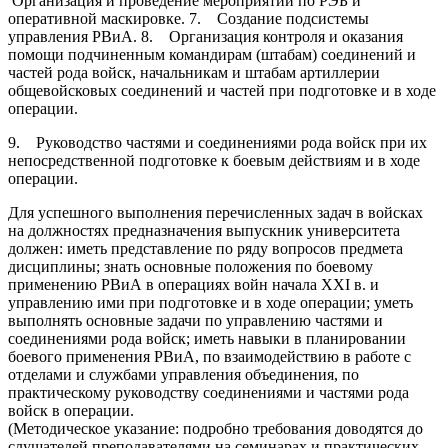
Организация и проведение мероприятий по РЭБ и
оперативной маскировке. 7. Создание подсистемы
управления РВиА. 8. Организация контроля и оказания
помощи подчиненным командирам (штабам) соединений и
частей рода войск, начальникам и штабам артиллерии
общевойсковых соединений и частей при подготовке и в ходе
операции.
9. Руководство частями и соединениями рода войск при их
непосредственной подготовке к боевым действиям и в ходе
операции.
Для успешного выполнения перечисленных задач в войсках
на должностях предназначения выпускник университета
должен: иметь представление по ряду вопросов предмета
дисциплины; знать основные положения по боевому
применению РВиА в операциях войн начала ХХI в. и
управлению ими при подготовке и в ходе операции; уметь
выполнять основные задачи по управлению частями и
соединениями рода войск; иметь навыки в планировании
боевого применения РВиА, по взаимодействию в работе с
отделами и службами управления объединения, по
практическому руководству соединениями и частями рода
войск в операции.
(Методическое указание: подробно требования доводятся до
слушателей преподавателями на семинарах и практических