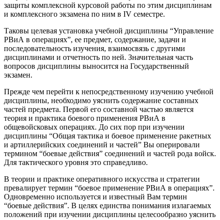
защиты комплексной курсовой работы по этим дисциплинам
и комплексного экзамена по ним в IV семестре.
Таковы целевая установка учебной дисциплины “Управление
РВиА в операциях”, ее предмет, содержание, задачи и
последовательность изучения, взаимосвязь с другими
дисциплинами и отчетность по ней. Значительная часть
вопросов дисциплины выносится на Государственный
экзамен.
Прежде чем перейти к непосредственному изучению учебной
дисциплины, необходимо уяснить содержание составных
частей предмета. Первой его составной частью является
теория и практика боевого применения РВиА в
общевойсковых операциях. До сих пор при изучении
дисциплины “Общая тактика и боевое применение ракетных
и артиллерийских соединений и частей” Вы оперировали
термином “боевые действия” соединений и частей рода войск.
Для тактического уровня это справедливо.
В теории и практике оперативного искусства и стратегии
превалирует термин “боевое применение РВиА в операциях”.
Одновременно используется и известный Вам термин
“боевые действия”. В целях единства понимания излагаемых
положений при изучении дисциплины целесообразно уяснить