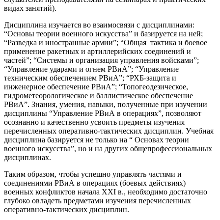
видах занятий).
Дисциплина изучается во взаимосвязи с дисциплинами:
“Основы теории военного искусства” и базируется на ней;
“Разведка и иностранные армии”; “Общая тактика и боевое
применение ракетных и артиллерийских соединений и
частей”; “Системы и организация управления войсками”;
“Управление ударами и огнем РВиА”; “Управление
техническим обеспечением РВиА”; “РХБ-защита и
инженерное обеспечение РВиА”; “Топогеодезическое,
гидрометеорологическое и баллистическое обеспечение
РВиА”. Знания, умения, навыки, полученные при изучении
дисциплины “Управление РВиА в операциях”, позволяют
осознанно и качественно усвоить предметы изучения
перечисленных оперативно-тактических дисциплин. Учебная
дисциплина базируется не только на “ Основах теории
военного искусства”, но и на других общепрофессиональных
дисциплинах.
Таким образом, чтобы успешно управлять частями и
соединениями РВиА в операциях (боевых действиях)
военных конфликтов начала ХХI в., необходимо достаточно
глубоко овладеть предметами изучения перечисленных
оперативно-тактических дисциплин.