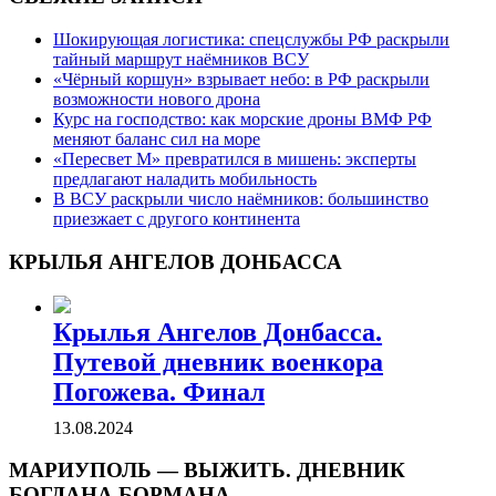
Шокирующая логистика: спецслужбы РФ раскрыли
тайный маршрут наёмников ВСУ
«Чёрный коршун» взрывает небо: в РФ раскрыли
возможности нового дрона
Курс на господство: как морские дроны ВМФ РФ
меняют баланс сил на море
«Пересвет М» превратился в мишень: эксперты
предлагают наладить мобильность
В ВСУ раскрыли число наёмников: большинство
приезжает с другого континента
КРЫЛЬЯ АНГЕЛОВ ДОНБАССА
Крылья Ангелов Донбасса.
Путевой дневник военкора
Погожева. Финал
13.08.2024
МАРИУПОЛЬ — ВЫЖИТЬ. ДНЕВНИК
БОГДАНА БОРМАНА