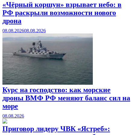
«Чёрный коршун» взрывает небо: в
РФ раскрыли возможности нового
дрона
08.08.2026
08.08.2026
Курс на господство: как морские
дроны ВМФ РФ меняют баланс сил на
море
08.08.2026
Приговор лидеру ЧВК «Ястреб»: