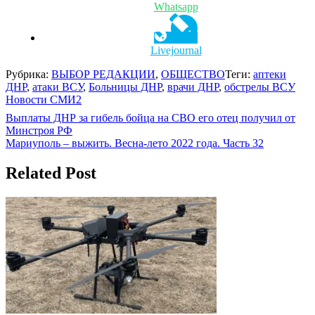
Whatsapp
Livejournal
Рубрика:
ВЫБОР РЕДАКЦИИ
,
ОБЩЕСТВО
Теги:
аптеки
ДНР
,
атаки ВСУ
,
Больницы ДНР
,
врачи ДНР
,
обстрелы ВСУ
Новости СМИ2
Навигация
Выплаты ДНР за гибель бойца на СВО его отец получил от
Минстроя РФ
по
Мариуполь – выжить. Весна-лето 2022 года. Часть 32
записям
Related Post