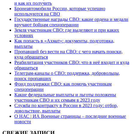
и как их получить
Бронеавтомобили России, которые успешно
используются на СВО
Государственные награды СВО: какие ордена и медали
вручают бойцам спецоперации
Земля участникам СВО: где выделяют и при каких
условиях
Как попасть в «Ахмат»: документы, подготовка,
выплаты
Пропавший без вести на СВО: с чего начать поиски,
куда обращаться
Реабилитация участников СВО: что в неё входит и куда
обращаться
Телеграм-каналы о СВО: поддержка, добровольцы,
поиск пропавших
Фонд поддержки СВО: как помочь участникам
спецоперации
Какие федеральные выплаты и льготы положены
участникам СВО и их семьям в 2023 году
Служба по контракту в России в 2023 году: отбор,
довольствие, выплаты
О НАС | ИА Военные страницы – последние военные
новости
СВЕЖИЕ ЗАПИСИ