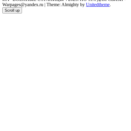
Warpages@yandex.ru
|
Theme: Almighty by
Unitedtheme
.
Scroll up