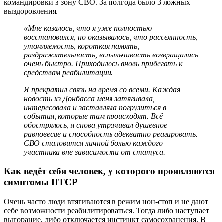
командировки в зону СВО. За полгода было 3 ложных
выздоровления.
«Мне казалось, что я уже полностью
восстановился, но оказывалось, что рассеянность,
утомляемость, короткая память,
раздражительность, вспыльчивость возвращались
очень быстро. П
риходилось вновь прибегать к
средствам реабилитации
.
Я прекратил связь на время со всеми. Каждая
новость из Донбасса меня затягивала,
интересовала и заставляла погрузиться в
события, которые там происходят. Всё
обострялось, я снова утрачивал душевное
равновесие и способность адекватно реагировать.
СВО становится личной болью каждого
участника вне зависимости от статуса.
Как ведёт себя человек, у которого проявляются
симптомы ПТСР
Очень часто люди втягиваются в режим нон-стоп и не дают
себе возможности реабилитироваться. Тогда либо наступает
выгорание, либо отключается инстинкт самосохранения. В