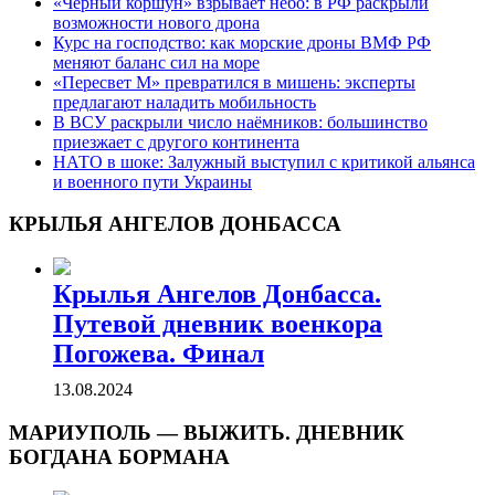
«Чёрный коршун» взрывает небо: в РФ раскрыли
возможности нового дрона
Курс на господство: как морские дроны ВМФ РФ
меняют баланс сил на море
«Пересвет М» превратился в мишень: эксперты
предлагают наладить мобильность
В ВСУ раскрыли число наёмников: большинство
приезжает с другого континента
НАТО в шоке: Залужный выступил с критикой альянса
и военного пути Украины
КРЫЛЬЯ АНГЕЛОВ ДОНБАССА
Крылья Ангелов Донбасса.
Путевой дневник военкора
Погожева. Финал
13.08.2024
МАРИУПОЛЬ — ВЫЖИТЬ. ДНЕВНИК
БОГДАНА БОРМАНА