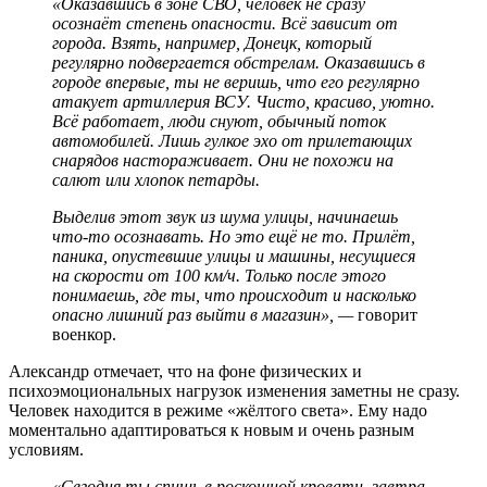
«Оказавшись в зоне СВО, человек не сразу
осознаёт степень опасности. Всё зависит от
города. Взять, например, Донецк, который
регулярно подвергается обстрелам. Оказавшись в
городе впервые, ты не веришь, что его регулярно
атакует артиллерия ВСУ. Чисто, красиво, уютно.
Всё работает, люди снуют, обычный поток
автомобилей. Лишь гулкое эхо от прилетающих
снарядов настораживает.
Они не похожи на
салют или хлопок петарды.
Выделив этот звук из шума улицы, начинаешь
что-то осознавать. Но это ещё не то. Прилёт,
паника, опустевшие улицы и машины, несущиеся
на скорости от 100 км/ч. Только после этого
понимаешь, где ты, что происходит и насколько
опасно лишний раз выйти в магазин», —
говорит
военкор.
Александр отмечает, что на фоне физических и
психоэмоциональных нагрузок изменения заметны не сразу.
Человек находится в режиме «жёлтого света». Ему надо
моментально адаптироваться к новым и очень разным
условиям.
«Сегодня ты спишь в роскошной кровати, завтра