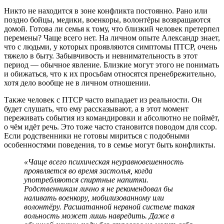
Никто не находится в зоне конфликта постоянно. Рано или
поздно бойцы, медики, военкоры, волонтёры возвращаются
домой. Готова ли семья к тому, что близкий человек претерпел
перемены?
Чаще всего нет. На личном опыте Александр знает,
что с людьми, у которых проявляются симптомы ПТСР, очень
тяжело в быту. Забывчивость и невнимательность в этот
период — обычное явление. Близкие могут этого не понимать
и обижаться, что к их просьбам относятся пренебрежительно,
хотя дело вообще не в личном отношении.
Также человек с ПТСР часто выпадает из реальности. Он
будет слушать, что ему рассказывают, а в этот момент
переживать события из командировки и абсолютно не поймёт,
о чём идёт речь. Это тоже часто становится поводом для ссор.
Если родственники не готовы мириться с подобными
особенностями поведения, то в семье могут быть конфликты.
«Чаще всего психическая неуравновешенность
проявляется во время застолья, когда
употребляются спиртные напитки.
Родственникам лично я не рекомендовал бы
наливать военкору, мобилизованному или
волонтёру. Расшатанной нервной системе такая
вольность может лишь навредить. Даже в