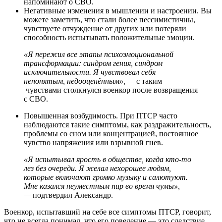
напоминают о СВО.
Негативные изменения в мышлении и настроении. Вы
можете заметить, что стали более пессимистичны,
чувствуете отчуждение от других или потеряли
способность испытывать положительные эмоции.
«Я пережил все этапы психоэмоциональной
трансформации: синдром гения, синдром
исключительности. Я чувствовал себя
непонятым, недооценённым», —
с таким
чувствами столкнулся военкор после возвращения
с СВО.
Повышенная возбудимость. При ПТСР часто
наблюдаются такие симптомы, как раздражительность,
проблемы со сном или концентрацией, постоянное
чувство напряжения или взрывной гнев.
«Я испытывал ярость в обществе, когда кто-то
лез без очереди. Я
желал нехорошее людям,
которые включают громко музыку и салютуют.
Мне казался неуместным пир во время чумы»,
—
подтвердил Александр.
Военкор, испытавший на себе все симптомы ПТСР, говорит,
что не всегда понимал, что его поведение — это следствие