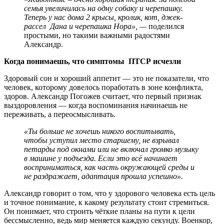
семья увеличилась на одну собаку и черепашку.
Теперь у нас дома 2 крысы, кролик, кот, джек-
рассел Дана и черепашка Нора», —
поделился
простыми, но такими важными радостями
Александр.
Когда понимаешь, что симптомы ПТСР исчезли
Здоровый сон и хороший аппетит — это не показатели, что
человек, которому довелось поработать в зоне конфликта,
здоров. Александр Погожев считает, что первый признак
выздоровления — когда воспоминания начинаешь не
переживать, а переосмысливать.
«Ты больше не хочешь никого воспитывать,
чтобы уступил место старшему, не взрывал
петарды под окнами или не включал громко музыку
в машине у подъезда. Если это всё начинает
восприниматься, как часть окружающей среды и
не раздражает, адаптация прошла успешно».
Александр говорит о том, что у здорового человека есть цель
и точное понимание, к какому результату стоит стремиться.
Он понимает, что строить чёткие планы на пути к цели
бессмысленно, ведь мир меняется каждую секунду. Военкор,