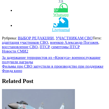
Vk
Whatsapp
Livejournal
Рубрика:
ВЫБОР РЕДАКЦИИ
,
УЧАСТНИКАМ СВО
Теги:
адаптация участников СВО
,
военкор Александр Погожев
,
восстановление СВО
,
ПТСР
,
симптомы ПТСР
Новости СМИ2
Навигация
За задержание террористов из «Крокуса» военнослужащие
получили награды
по
Фильмы про СВО запустили в производство при поддержке
записям
Фонда кино
Related Post