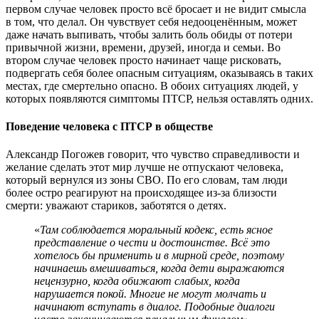
первом случае человек просто всё бросает и не видит смысла
в том, что делал. Он чувствует себя недооценённым, может
даже начать выпивать, чтобы залить боль обиды от потери
привычной жизни, времени, друзей, иногда и семьи. Во
втором случае человек просто начинает чаще рисковать,
подвергать себя более опасным ситуациям, оказываясь в таких
местах, где смертельно опасно. В обоих ситуациях людей, у
которых появляются симптомы ПТСР, нельзя оставлять одних.
Поведение человека с ПТСР в обществе
Александр Погожев говорит, что чувство справедливости и
желание сделать
этот мир лучше не отпускают человека,
который вернулся из зоны СВО. По его словам, там люди
более остро реагируют на происходящее из-за близости
смерти: уважают стариков, заботятся о детях.
«
Там соблюдается моральный кодекс, есть ясное
представление о чести и достоинстве. Всё это
хотелось бы применить и в мирной среде, поэтому
начинаешь вмешиваться, когда дети выражаются
нецензурно, когда обижают слабых, когда
нарушается покой. Многие не могут молчать и
начинают вступать в диалог. Подобные диалоги