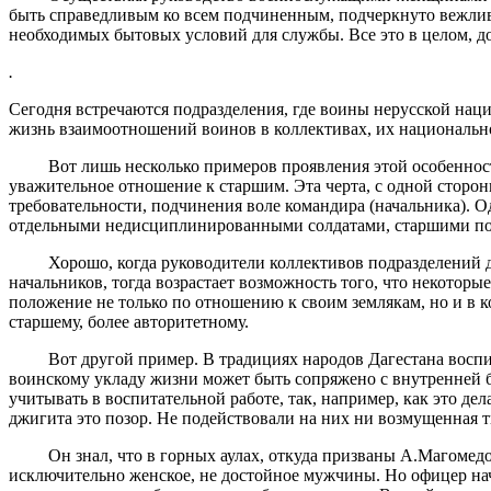
быть справедливым ко всем подчиненным, подчеркнуто вежливы
необходимых бытовых условий для службы. Все это в целом, 
.
Сегодня встречаются подразделения, где воины нерусской нац
жизнь взаимоотношений воинов в коллективах, их национальн
Вот лишь несколько примеров проявления этой особенности
уважительное отношение к старшим. Эта черта, с одной сторо
требовательности, подчинения воле командира (начальника). 
отдельными недисциплинированными солдатами, старшими по 
Хорошо, когда руководители коллективов подразделений держ
начальников, тогда возрастает возможность того, что некото
положение не только по отношению к своим землякам, но и в 
старшему, более авторитетному.
Вот другой пример. В традициях народов Дагестана воспиты
воинскому укладу жизни может быть сопряжено с внутренней б
учитывать в воспитательной работе, так, например, как это де
джигита это позор. Не подействовали на них ни возмущенная т
Он знал, что в горных аулах, откуда призваны А.Магомедов 
исключительно женское, не достойное мужчины. Но офицер нача