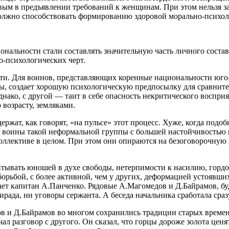
м в предъявлении требований к женщинам. При этом нельзя заб
должно способствовать формированию здоровой морально-психол
иональности стали составлять значительную часть личного сост
о-психологических черт.
. Для воинов, представляющих коренные национальности юго-
ны, создает хорошую психологическую предпосылку для сравните
Однако, с другой — таит в себе опасность некритического восп
возрасту, земляками.
ат, как говорят, «на пульсе» этот процесс. Хуже, когда подо
рые воины такой неформальной группы с большей настойчивостью
коллективе в целом. При этом они опираются на безоговорочну
вать юношей в духе свободы, нетерпимости к насилию, гордос
орьбой, с более активной, чем у других, деформацией устоявши
лает капитан А.Панченко. Рядовые А.Магомедов и Д.Байрамов, бу
ирада, ни уговоры сержанта. А беседа начальника сработала сра
и Д.Байрамов во многом сохранились традиции старых времен,
л разговор с другого. Он сказал, что горцы дороже золота ценя