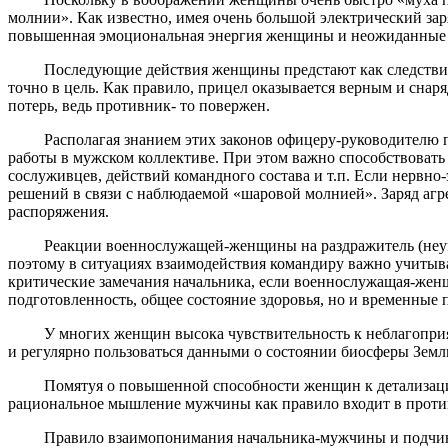
молнии». Как известно, имея очень большой электрический зар
повышенная эмоциональная энергия женщины и неожиданные д
Последующие действия женщины предстают как следствие тре
точно в цель. Как правило, прицел оказывается верным и снаря
потерь, ведь противник- то повержен.
Располагая знанием этих законов офицеру-руководителю по 
работы в мужском коллективе. При этом важно способствоват
сослуживцев, действий командного состава и т.п. Если нервн
решений в связи с наблюдаемой «шаровой молнией». Заряд агр
распоряжения.
Реакции военнослужащей-женщины на раздражитель (неуместна
поэтому в ситуациях взаимодействия командиру важно учитыва
критические замечания начальника, если военнослужащая-женщ
подготовленность, общее состояние здоровья, но и временные
У многих женщин высока чувствительность к неблагоприятны
и регулярно пользоваться данными о состоянии биосферы Земл
Помятуя о повышенной способности женщин к детализации пр
рациональное мышление мужчины как правило входит в прот
Правило взаимопонимания начальника-мужчины и подчиненно