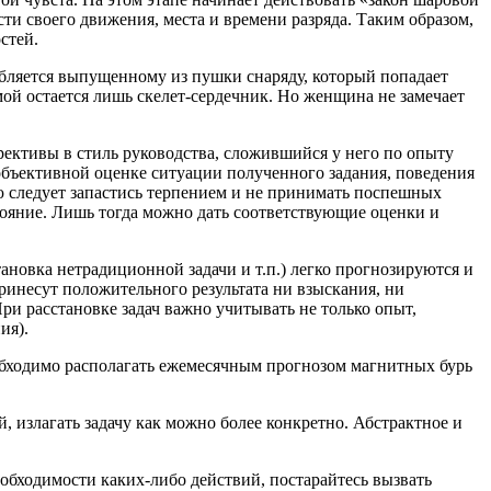
ти своего движения, места и времени разряда. Таким образом,
стей.
ляется выпущенному из пушки снаряду, который попадает
мой остается лишь скелет-сердечник. Но женщина не замечает
тивы в стиль руководства, сложившийся у него по опыту
бъективной оценке ситуации полученного задания, поведения
лю следует запастись терпением и не принимать поспешных
тояние. Лишь тогда можно дать соответствующие оценки и
овка нетрадиционной задачи и т.п.) легко прогнозируются и
инесут положительного результата ни взыскания, ни
и расстановке задач важно учитывать не только опыт,
ия).
ходимо располагать ежемесячным прогнозом магнитных бурь
злагать задачу как можно более конкретно. Абстрактное и
одимости каких-либо действий, постарайтесь вызвать