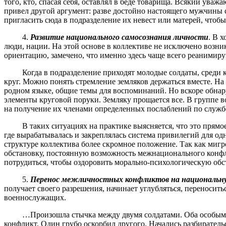
того, кто, спасая себя, оставлял в беде товарища. Всякий уваж
привел другой аргумент: разве достойно настоящего мужчины
пригласить сюда в подразделение их невест или матерей, чтоб
4.
Развитие национального самосознания личности
. В 
люди, нации. На этой основе в коллективе не исключено возн
ориентацию, замечено, что именно здесь чаще всего реаними
Когда в подразделение приходят молодые солдаты, среди кот
круг. Можно понять стремление земляков держаться вместе. На
родном языке, общие темы для воспоминаний. Но вскоре обнар
элементы круговой поруки. Земляку прощается все. В группе 
на получение их членами определенных послаблений по службе
В таких ситуациях на практике выясняется, что это прямое 
где вырабатывалась и закреплялась система привилегий для 
структуре коллектива более скромное положение. Так как ми
обстановку, постоянную возможность межнационального конфли
потрудиться, чтобы оздоровить морально-психологическую обс
5.
Перенос межличностных конфликтов на национальн
получает своего разрешения, начинает углубляться, переносит
военнослужащих.
…Произошла стычка между двумя солдатами. Оба особым трудо
конфликт. Один грубо оскорбил другого. Начались разбирательст