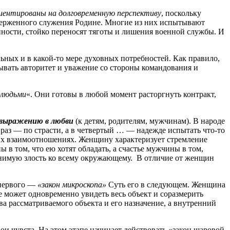
иентированы на долговременную перспективу
, поскольку
тверженного служения Родине. Многие из них испытывают
ности, стойко переносят тяготы и лишения военной службы. И
ьных и в какой-то мере духовных потребностей. Как правило,
ывать авторитет и уважение со стороны командования и
 людьми
«. Они готовы в любой момент расторгнуть контракт,
овыражению в любви
(к детям, родителям, мужчинам). В народе
 раз — по страсти, а в четвертый … — надежде испытать что-то
ых взаимоотношениях. Женщину характеризует стремление
в том, что ею хотят обладать, а счастье мужчины в том,
снимую злость ко всему окружающему. В отличие от женщин
 первого —
«закон микроскопа»
Суть его в следующем. Женщина
е может одновременно увидеть весь объект и соразмерить
 рассматриваемого объекта и его назначение, а внутренний
 чувста. На этом этапе начинает действовать «закон шаровой