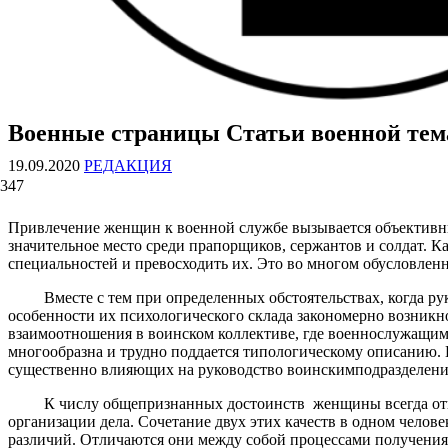
Военные страницы Статьи военной те
ВОЕННЫЕ СТРАНИЦЫ
СТАТЬИ ВОЕННОЙ ТЕМАТИКИ
19.09.2020
РЕДАКЦИЯ
347
Привлечение женщин к военной службе вызывается объективн
значительное место среди прапорщиков, сержантов и солдат. 
специальностей и превосходить их. Это во многом обусловле
Вместе с тем при определенных обстоятельствах, когда ру
особенности их психологического склада закономерно возник
взаимоотношения в воинском коллективе, где военнослужащи
многообразна и трудно поддается типологическому описанию.
существенно влияющих на руководство воинскимподразделени
К числу общепризнанных достоинств женщины всегда относят
организации дела. Сочетание двух этих качеств в одном челове
различий. Отличаются они между собой процессами получения