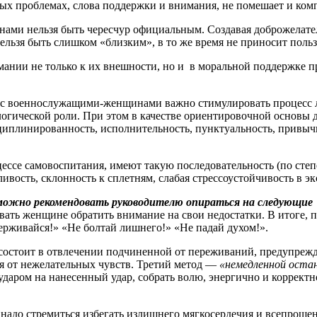
ых проблемах, слова поддержки и внимания, не помешает и ком
 нельзя быть чересчур официальным. Создавая доброжелател
ьзя быть слишком «близким», в то же время не приносит польз
 не только к их внешности, но и в моральной поддержке пр
.
военнослужащими-женщинами важно стимулировать процесс л
огической роли. При этом в качестве ориентировочной основы д
сциплинированность, исполнительность, пунктуальность, привычк
ессе самовоспитания, имеют такую последовательность (по степе
ливость, склонность к сплетням, слабая стрессоустойчивость в 
ожно рекомендовать руководителю опираться на следующие
ать женщине обратить внимание на свои недостатки. В итоге, п
ерживайся!» «Не болтай лишнего!» «Не падай духом!».
состоит в отвлечении подчиненной от переживаний, предупрежд
я от нежелательных чувств. Третий метод —
«немедленной оста
 ударом на нанесенный удар, собрать волю, энергично и коррект
тремиться избегать излишнего мягкосердечия и всепрощенчес