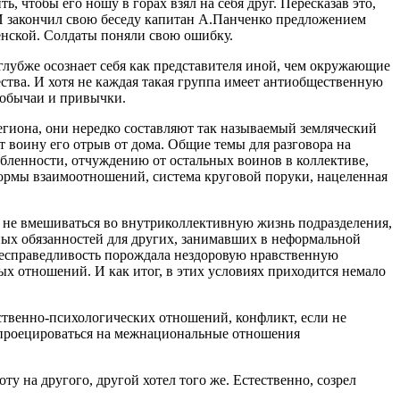
, чтобы его ношу в горах взял на себя друг. Пересказав это,
 И закончил свою беседу капитан А.Панченко предложением
женской. Солдаты поняли свою ошибку.
 глубже осознает себя как представителя иной, чем окружающие
ства. И хотя не каждая такая группа имеет антиобщественную
 обычаи и привычки.
гиона, они нередко составляют так называемый земляческий
т воину его отрыв от дома. Общие темы для разговора на
бленности, отчуждению от остальных воинов в коллективе,
нормы взаимоотношений, система круговой поруки, нацеленная
 не вмешиваться во внутриколлективную жизнь подразделения,
ных обязанностей для других, занимавших в неформальной
несправедливость порождала нездоровую нравственную
х отношений. И как итог, в этих условиях приходится немало
вственно-психологических отношений, конфликт, если не
й, проецироваться на межнациональные отношения
а другого, другой хотел того же. Естественно, созрел