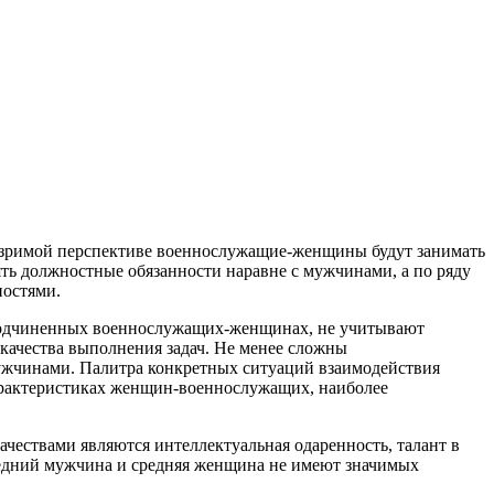
озримой перспективе военнослужащие-женщины будут занимать
ть должностные обязанности наравне с мужчинами, а по ряду
ностями.
подчиненных военнослужащих-женщинах, не учитывают
качества выполнения задач. Не менее сложны
ужчинами. Палитра конкретных ситуаций взаимодействия
арактеристиках женщин-военнослужащих, наиболее
ствами являются интеллектуальная одаренность, талант в
 средний мужчина и средняя женщина не имеют значимых