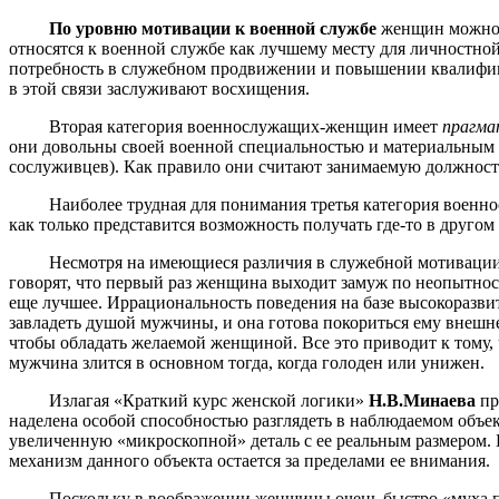
По уровню мотивации к военной службе
женщин можно 
относятся к военной службе как лучшему месту для личностн
потребность в служебном продвижении и повышении квалифика
в этой связи заслуживают восхищения.
Вторая категория военнослужащих-женщин имеет
прагма
они довольны своей военной специальностью и материальным б
сослуживцев). Как правило они считают занимаемую должност
Наиболее трудная для понимания третья категория военно
как только представится возможность получать где-то в другом
Несмотря на имеющиеся различия в служебной мотивации
говорят, что первый раз женщина выходит замуж по неопытност
еще лучшее. Иррациональность поведения на базе высокоразв
завладеть душой мужчины, и она готова покориться ему внешне
чтобы обладать желаемой женщиной. Все это приводит к тому
мужчина злится в основном тогда, когда голоден или унижен.
Излагая «Краткий курс женской логики»
Н.В.Минаева
пр
наделена особой способностью разглядеть в наблюдаемом объек
увеличенную «микроскопной» деталь с ее реальным размером. 
механизм данного объекта остается за пределами ее внимания.
Поскольку в воображении женщины очень быстро «муха превращ