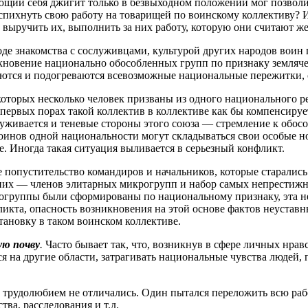
ающий себя джигит только в безвыходном положении мог позволить
 спихнуть свою работу на товарищей по воинскому коллективу?
ы выручить их, выполнить за них работу, которую они считают 
ходе знакомства с сослуживцами, культурой других народов воин
икновение национально обособленных групп по признаку земляче
руются и подогреваются всевозможные национальные пережитки,
орых несколько человек призваны из одного национального ре
 первых порах такой коллектив в коллективе как бы компенсируе
уживается и теневые стороны этого союза — стремление к обосо
воинов одной национальности могут складываться свои особые 
. Иногда такая ситуация выливается в серьезный конфликт.
попустительство командиров и начальников, которые старались
одних — членов элитарных микрогрупп и набор самых непрестиж
грогруппы были сформированы по национальному признаку, эта 
кта, опасность возникновения на этой основе фактов неуставны
тановку в таком воинском коллективе.
ую почву
.
Часто бывает так, что, возникнув в сфере личных нра
ься на другие области, затрагивать национальные чувства люде
любием не отличались. Один пытался переложить всю работу н
ва, расследования и т.д.