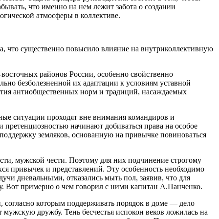
ывать, что именно на нем лежит забота о создании
огической атмосферы в коллективе.
ава, что существенно повысило влияние на внутриколлективную
восточных районов России, особенно свойственно
льно безболезненной их адаптации к условиям уставной
риятия антиобщественных норм и традиций, насаждаемых
бные ситуации проходят вне внимания командиров и
 и претенциозностью начинают добиваться права на особое
ю поддержку земляков, основанную на привычке повиноваться
ти, мужской чести. Поэтому для них подчинение строгому
хся привычек и представлений. Эту особенность необходимо
дучи дневальными, отказались мыть пол, заявив, что для
зу. Вот примерно о чем говорил с ними капитан А.Панченко.
 согласно которым поддерживать порядок в доме — дело
т мужскую дружбу. Тень бесчестья испокон веков ложилась на