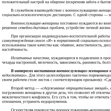
положительный настрой на общение (искренняя забота о бытов
В служебном взаимодействие с военнослужащими-женщинами
социально-психологическую дистанцию. С одной стороны — нел
Военнослужащие-женщины постоянно нуждаются во внимании
решении семейно-бытовых проблем, устройстве личной жизни
При организации индивидуально-воспитательной работы с 
самоутверждения своего «Я
» в нормативной социально-психол
использованы такие качества как: обаяние, женственность, ди
настойчивость.
Негативные качества
, нуждающиеся в подавлении в проц
чехарда настроений, мелочность, зависимость, ранимость, болт
В интересах воспитания военнослужащих-женщинам м
недостатках».
Для этого целесообразно тактично порекомендов
своем рабочем столе листок с соответсвующим призывом): «Сд
Второй метод —
«сдерживание отрицательных эмоций»,
погружению женщины в другие дела, что позволит ей отвлечьс
межличностного конфликта. Его суть в том, чтобы не отвечать
отношения, устранить недоразумения.
Осуществляя руководство военнослужащими-женщинами надо с