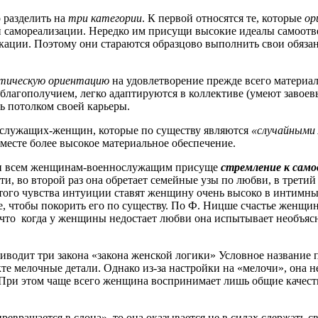
разделить на
три категории
. К первой относятся те, которые
ор
ой самореализации. Нередко им присущи высокие идеалы самоо
ции. Поэтому они стараются образцово выполнить свои обязан
тическую ориентацию
на удовлетворение прежде всего материал
лагополучием, легко адаптируются в коллективе (умеют завоев
ь потолком своей карьеры.
служащих-женщин, которые по существу являются
«случайными
 месте более высокое материальное обеспечение.
 всем женщинам-военнослужащим присуще
стремление к сам
и, во второй раз она обретает семейные узы по любви, в третий
итого чувства интуиции ставят женщину очень высоко в интимн
, чтобы покорить его по существу. По Ф. Ницше счастье женщины 
, что когда у женщины недостает любви она испытывает необъя
иводит три закона «закона женской логики» Условное название
те мелочные детали. Однако из-за настройки на «мелочи», она н
При этом чаще всего женщина воспринимает лишь общие качества
ается в слона», то она оказывается не в силах сдержать свои