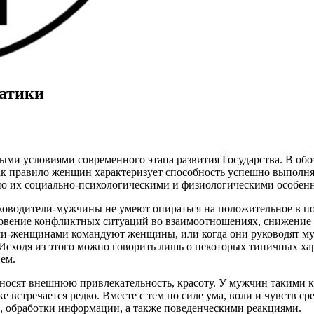
матики
ыми условиями современного этапа развития Государства. В об
Как правило женщин характеризует способность успешно выполня
нно их социально-психологическими и физиологическими особен
ководители-мужчины не умеют опираться на положительное в 
новение конфликтных ситуаций во взаимоотношениях, снижение 
ми-женщинами командуют женщины, или когда они руководят м
 Исходя из этого можно говорить лишь о некоторых типичных х
ем.
 внешнюю привлекательность, красоту. У мужчин такими каче
ке встречается редко. Вместе с тем по силе ума, воли и чувств
, обработки информации, а также поведенческими реакциями.