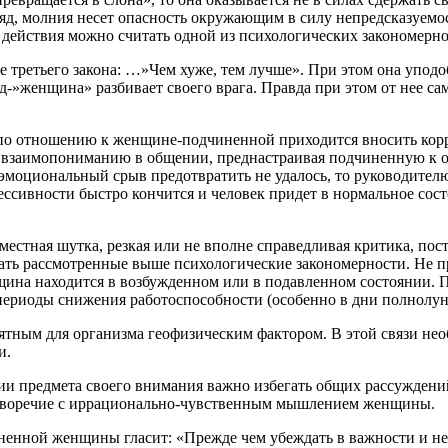
яд, молния несет опасность окружающим в силу непредсказуемос
ействия можно считать одной из психологических закономерно
тьего закона: …»Чем хуже, тем лучше». При этом она уподоб
д-»женщина» разбивает своего врага. Правда при этом от нее са
отношению к женщине-подчиненной приходится вносить коррек
ь взаимопониманию в общении, преднастраивая подчиненную к о
о-эмоциональный срыв предотвратить не удалось, то руководите
ессивности быстро кончится и человек придет в нормальное сос
я шутка, резкая или не вполне справедливая критика, постан
ть рассмотренные выше психологические закономерности. Не пр
ина находится в возбужденном или в подавленном состоянии. Пр
 периоды снижения работоспособности (особенно в дни полнолун
м для организма геофизическим фактором. В этой связи необ
и.
едмета своего внимания важно избегать общих рассуждений, и
иворечие с иррационально-чувственным мышлением женщины.
й женщины гласит: «Прежде чем убеждать в важности и необх