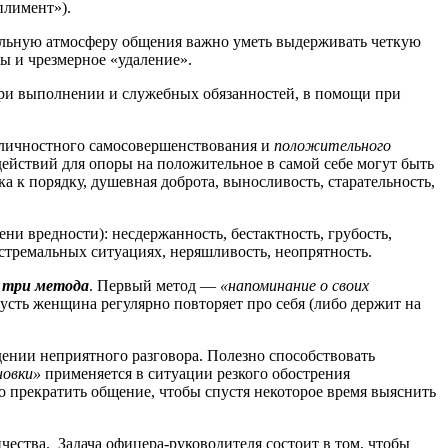
плимент»).
ьную атмосферу общения важно уметь выдерживать четкую
ы и чрезмерное «удаление».
и выполнении и служебных обязанностей, в помощи при
ичностного самосовершенствования и
положительного
ействий для опоры на положительное в самой себе могут быть
а к порядку, душевная доброта, выносливость, старательность,
ни вредности): несдержанность, бестактность, грубость,
экстремальных ситуациях, неряшливость, неопрятность.
 три метода
. Первый метод —
«напоминание о своих
усть женщина регулярно повторяет про себя (либо держит на
ении неприятного разговора. Полезно способствовать
новки»
применяется в ситуации резкого обострения
но прекратить общение, чтобы спустя некоторое время выяснить
тва. Задача офицера-руководителя состоит в том, чтобы