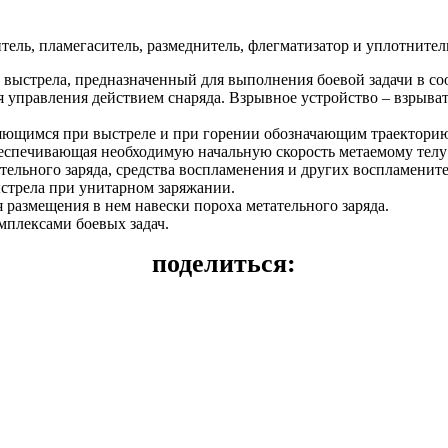
ель, пламегаситель, размеднитель, флегматизатор и уплотнитель
выстрела, предназначенный для выполнения боевой задачи в соо
я управления действием снаряда. Взрывное устройство – взрыват
няющимся при выстреле и при горении обозначающим траекторию
беспечивающая необходимую начальную скорость метаемому телу з
ательного заряда, средства воспламенения и других воспламени
выстрела при унитарном заряжании.
размещения в нем навески пороха метательного заряда.
плексами боевых задач.
поделиться: