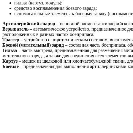
гильза (картуз, модуль);
средство воспламенения боевого заряда;
вспомогательные элементы к боевому заряду (воспламенит
Артиллерийский снаряд
– основной элемент артиллерийского 
Взрыватель
– автоматическое устройство, предназначенное дл
расположенных в разных частях боеприпаса.
Трассер
– устройство с пиротехническим составом, воспламе
Боевой (метательный) заряд
– составная часть боеприпаса, о
Гильза
– часть выстрела, предназначенная для размещения мет
метательного заряда, а также для соединения всех элементов 
Картуз
– мешок из шелковой или хлопчатобумажной ткани, для 
Боевые
– предназначены для выполнения артиллерийскими ком