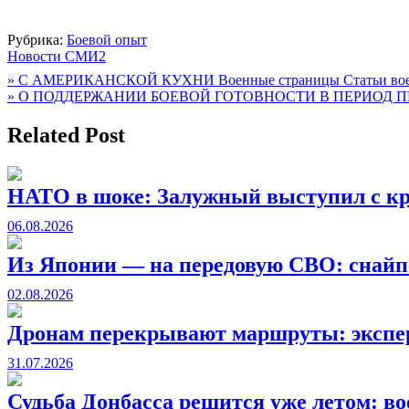
Рубрика:
Боевой опыт
Новости СМИ2
Навигация
» С АМЕРИКАНСКОЙ КУХНИ Военные страницы Статьи вое
» О ПОДДЕРЖАНИИ БОЕВОЙ ГОТОВНОСТИ В ПЕРИОД ПРО
по
записям
Related Post
НАТО в шоке: Залужный выступил с кр
06.08.2026
Из Японии — на передовую СВО: снайпе
02.08.2026
Дронам перекрывают маршруты: экспер
31.07.2026
Судьба Донбасса решится уже летом: 